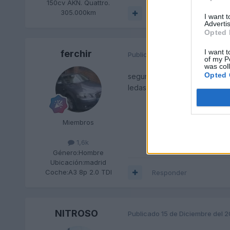
150cv AKN. Quattro.
305.000km
Responder
I want 
Advertis
Opted 
I want t
ferchir
Publicado
15 de Diciembre del 
of my P
was col
Opted 
seguramente te fallo el senso
ledas al mando y no habres el 
Miembros
1,6k
Género:
Hombre
Ubicación:
madrid
Coche:
A3 8p 2.0 TDI
Responder
NITROSO
Publicado
15 de Diciembre del 