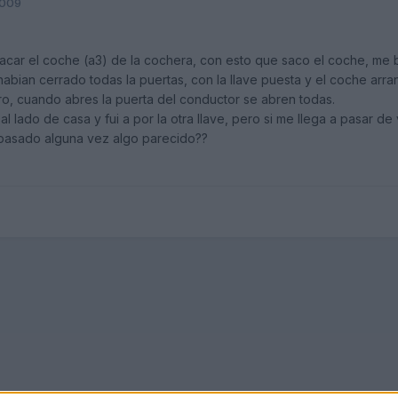
2009
sacar el coche (a3) de la cochera, con esto que saco el coche, me 
abian cerrado todas la puertas, con la llave puesta y el coche ar
ro, cuando abres la puerta del conductor se abren todas.
lado de casa y fui a por la otra llave, pero si me llega a pasar de
pasado alguna vez algo parecido??