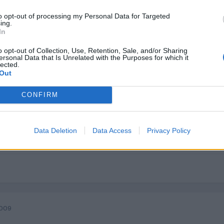
to opt-out of processing my Personal Data for Targeted
ing.
In
o opt-out of Collection, Use, Retention, Sale, and/or Sharing
2009
ersonal Data that Is Unrelated with the Purposes for which it
lected.
Out
r de apertura de la puerta que no detecto que habias abierto la pu
coche mira en el fis si te detecta que tienes la puerta abierta. salu
CONFIRM
Data Deletion
Data Access
Privacy Policy
2009