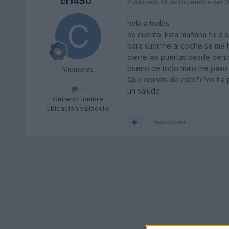
crf450
Publicado
14 de Diciembre del 
hola a todos.
os cuento. Esta mañana fui a 
para subirme al coche se me h
cierre las puertas desde dent
bueno de todo malo me paso al 
Miembros
Que opinais de esto???os ha 
7
un saludo
Género:
Hombre
Ubicación:
valladolid
Responder