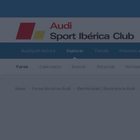
AudiSport-Ibérica
Explorar
Tienda
Próximos 
Foros
Calendario
Buscar
Personal
Normas
ad
Inicio
Foros técnicos Audi
Electricidad / Electrónica Audi