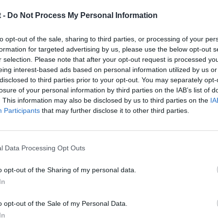
 -
Do Not Process My Personal Information
to opt-out of the sale, sharing to third parties, or processing of your per
formation for targeted advertising by us, please use the below opt-out s
r selection. Please note that after your opt-out request is processed y
eing interest-based ads based on personal information utilized by us or
disclosed to third parties prior to your opt-out. You may separately opt-
2009
losure of your personal information by third parties on the IAB’s list of
. This information may also be disclosed by us to third parties on the
IA
da cague cerrar el coche sin mi dentro por si le da la venada algun di
Participants
that may further disclose it to other third parties.
o, porque no es normal..un saludo!
l Data Processing Opt Outs
o opt-out of the Sharing of my personal data.
In
o opt-out of the Sale of my Personal Data.
In