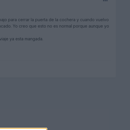
bajo para cerrar la puerta de la cochera y cuando vuelvo
rancado. Yo creo que esto no es normal porque aunque yo
 viaje ya esta mangada.