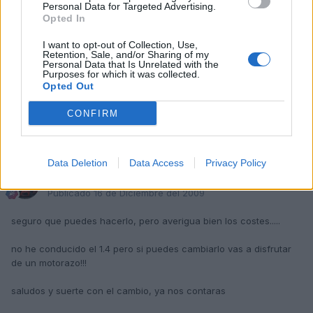
Personal Data for Targeted Advertising.
que tendria que cambiar?
Opted In
gracias
I want to opt-out of Collection, Use,
Retention, Sale, and/or Sharing of my
swap significa cambio de motor. busca en google que verás
Personal Data that Is Unrelated with the
Purposes for which it was collected.
como encuentras información
Opted Out
CONFIRM
Responder
Data Deletion
Data Access
Privacy Policy
Mau78
Publicado
16 de Diciembre del 2009
seguro que puedes hacerlo, pero averigua bien los costes.....
no he conducido el 1.4 pero si puedes cambiarlo vas a disfrutar
de un motorazo!!!
saludos y suerte con el cambio, ya nos contaras