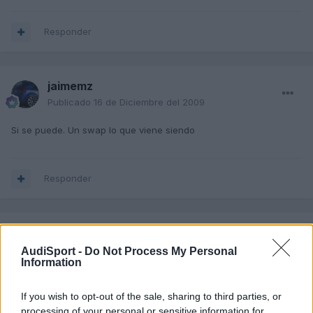
Responder
jaimemz
Publicado
16 de Diciembre del 2009
Si se puede. Un swap lo que viene siendo
Responder
cristianmartint
Publicado
16 de Diciembre del 2009
AudiSport -
Do Not Process My Personal
Information
jaimemz dijo:
If you wish to opt-out of the sale, sharing to third parties, or
processing of your personal or sensitive information for