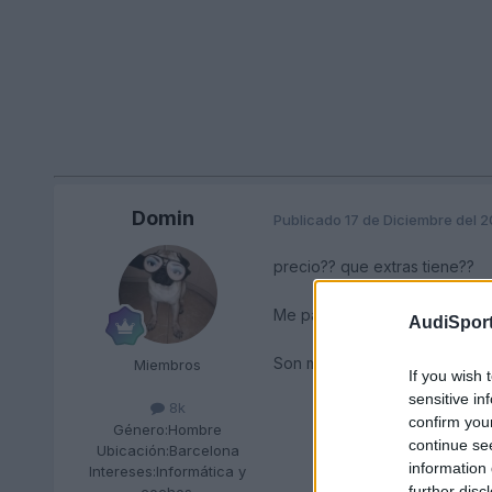
Domin
Publicado
17 de Diciembre del 
precio?? que extras tiene??
Me parece un MOTORAZO...
AudiSport
Son maquinas de tragar km.
Miembros
If you wish 
sensitive in
8k
confirm you
Género:
Hombre
continue se
Ubicación:
Barcelona
information 
Intereses:
Informática y
further disc
coches.