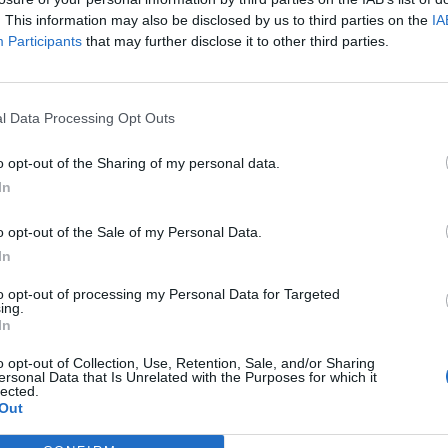
. This information may also be disclosed by us to third parties on the
IA
Participants
that may further disclose it to other third parties.
l Data Processing Opt Outs
2009
o opt-out of the Sharing of my personal data.
ías añadir más datos, como por ejemplo de que año es, precio, etc,.
In
o opt-out of the Sale of my Personal Data.
In
to opt-out of processing my Personal Data for Targeted
ing.
In
o opt-out of Collection, Use, Retention, Sale, and/or Sharing
ersonal Data that Is Unrelated with the Purposes for which it
lected.
2009
Out
anterior, precio 12.000 euros