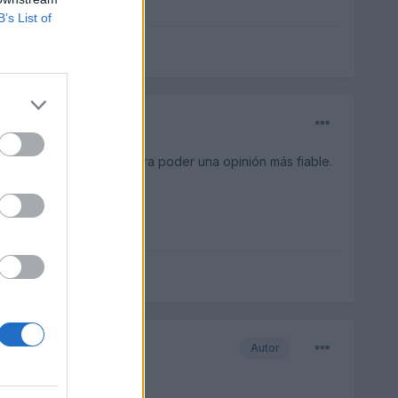
B’s List of
.., creo que serviría para poder una opinión más fiable.
Autor