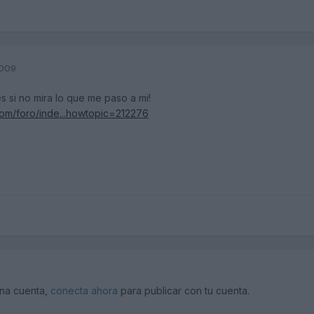
2009
 si no mira lo que me paso a mi!
com/foro/inde...howtopic=212276
una cuenta,
conecta ahora
para publicar con tu cuenta.