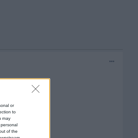
sonal or
ection to
ou may
 personal
out of the
 downstream