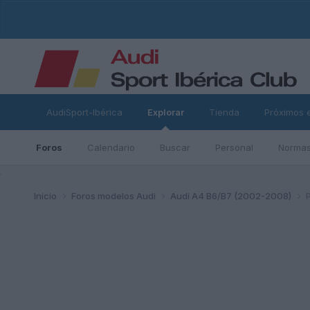
AudiSport-Ibérica
Explorar
Tienda
Próximos 
Foros
Calendario
Buscar
Personal
Normas
ad
Inicio
Foros modelos Audi
Audi A4 B6/B7 (2002-2008)