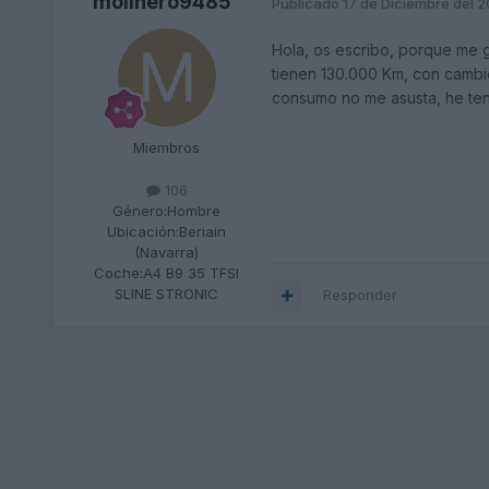
molinero9485
Publicado
17 de Diciembre del 
Hola, os escribo, porque me g
tienen 130.000 Km, con cambio
consumo no me asusta, he ten
Miembros
106
Género:
Hombre
Ubicación:
Beriain
(Navarra)
Coche:
A4 B9 35 TFSI
SLINE STRONIC
Responder