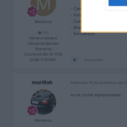
- Cambio automatico
- Xenon
- Cuero
Miembros
- Bluetooh
106
- Servotronic
Género:
Hombre
Ubicación:
Beriain
(Navarra)
Coche:
A4 B9 35 TFSI
SLINE STRONIC
Responder
murilloh
Publicado
19 de Diciembre del 
es mi coche impresionante
Miembros