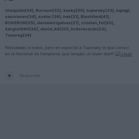
chaquido(34), Rurouni(32), kosky(35), tuporaky(33), lupogt,
soucraven(34), scelor.(36), hek(31), Blashford(41),
BOKERON(25), davidenrigalvez(21), cristian_fsi(20),
Sergio1980(30), david_A6(20), hrdcrecords(23),
Touareg(34)
Felicidades a todos, pero en especial a Tuporaky al que conoci
en la Nacional de Pamplona, que tengais un buen dia!!!!!
Responder