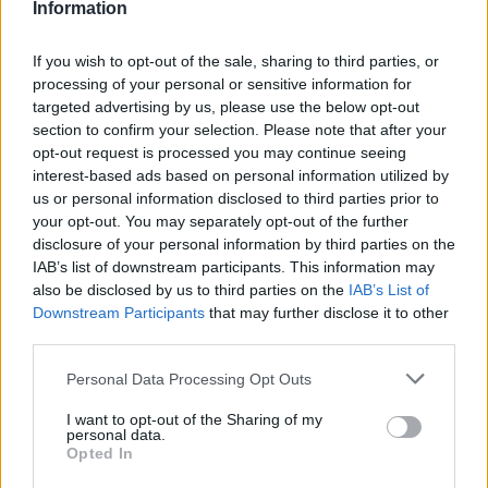
Information
S
.
Que disfrutéis todos de tanta felicidad en este día, que lleguéis a
If you wish to opt-out of the sale, sharing to third parties, or
sentiros abrumados por ella; tanto para Vosotros como para
processing of your personal or sensitive information for
tuporaky
vuestra familia. Especialmente a
.
Robert
, un fuerte
targeted advertising by us, please use the below opt-out
abrazo desde Galicia.
section to confirm your selection. Please note that after your
opt-out request is processed you may continue seeing
interest-based ads based on personal information utilized by
us or personal information disclosed to third parties prior to
your opt-out. You may separately opt-out of the further
disclosure of your personal information by third parties on the
IAB’s list of downstream participants. This information may
also be disclosed by us to third parties on the
IAB’s List of
Downstream Participants
that may further disclose it to other
third parties.
Personal Data Processing Opt Outs
I want to opt-out of the Sharing of my
personal data.
Opted In