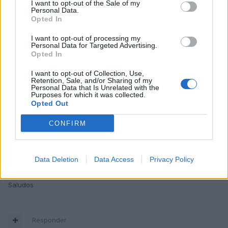
I want to opt-out of the Sale of my
Personal Data.
Opted In
I want to opt-out of processing my
Personal Data for Targeted Advertising.
Opted In
I want to opt-out of Collection, Use,
Retention, Sale, and/or Sharing of my
Responder
Personal Data that Is Unrelated with the
Purposes for which it was collected.
Opted Out
DavidRS
CONFIRM
Publicado
15 de Mayo del 2010
FELICIDADES A TODOS y especialmente a Blashford!!!
Data Deletion
Data Access
Privacy Policy
Saludos
Responder