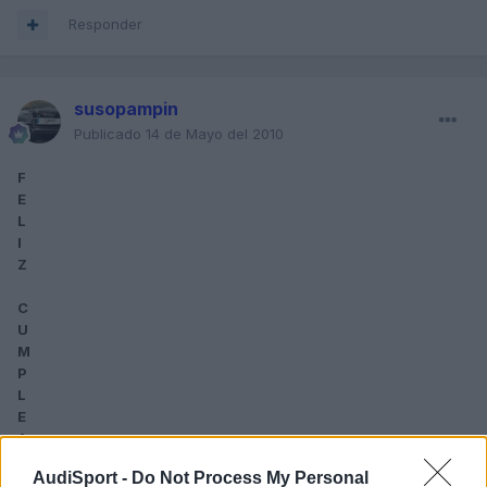
Responder
susopampin
Publicado
14 de Mayo del 2010
F
E
L
I
Z
C
U
M
P
L
E
A
Ñ
AudiSport -
Do Not Process My Personal
O