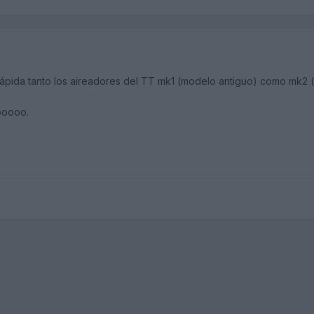
 rápida tanto los aireadores del TT mk1 (modelo antiguo) como mk2 
oooo.