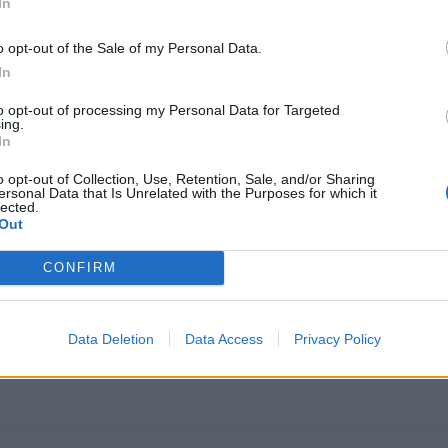
In
ta en
un conducto
de aire deAudi TTS Roadster.( TRADUCCIÓN)
o opt-out of the Sale of my Personal Data.
In
to opt-out of processing my Personal Data for Targeted
ing.
In
o opt-out of Collection, Use, Retention, Sale, and/or Sharing
ersonal Data that Is Unrelated with the Purposes for which it
lected.
Out
CONFIRM
guntado y solo vende uno.
Data Deletion
Data Access
Privacy Policy