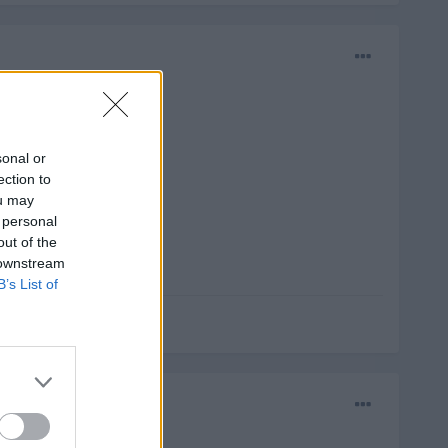
sonal or
ection to
ou may
 personal
out of the
 downstream
B’s List of