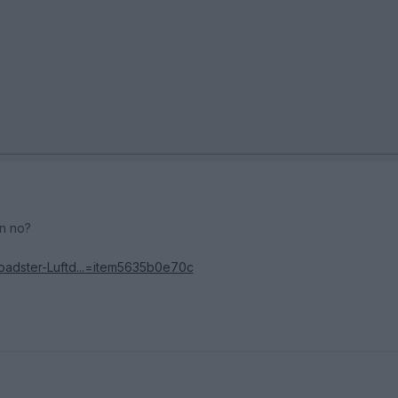
n no?
Roadster-Luftd...=item5635b0e70c