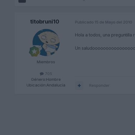
titobruni10
Publicado
15 de Mayo del 2010
Hola a todos, una preguntilla
Un saludoooooooooooooooo
Miembros
705
Género:
Hombre
Ubicación:
Andalucía
Responder