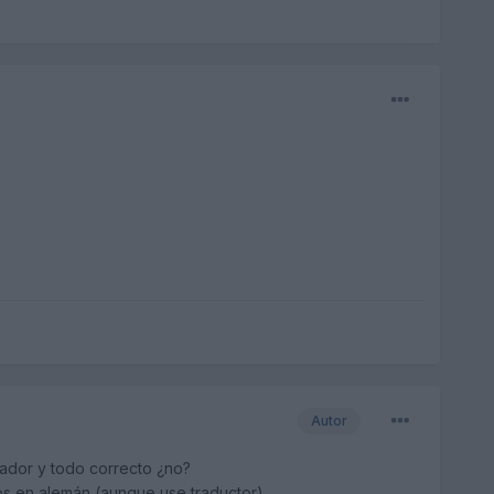
Autor
rador y todo correcto ¿no?
os en alemán (aunque use traductor).