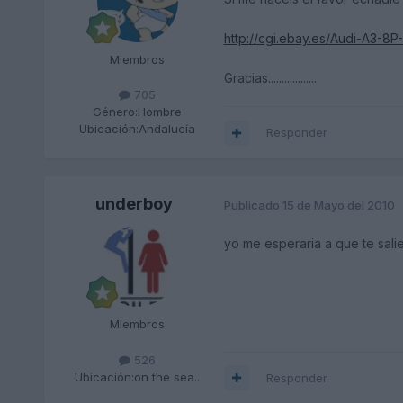
http://cgi.ebay.es/Audi-A3-8
Miembros
Gracias..................
705
Género:
Hombre
Ubicación:
Andalucía
Responder
underboy
Publicado
15 de Mayo del 2010
yo me esperaria a que te salie
Miembros
526
Ubicación:
on the sea..
Responder