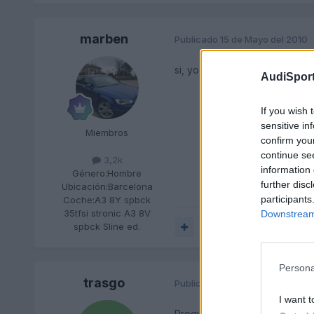
marben
Publicado
15 de Mayo del 2010
si, yo tengo montados los del
AudiSport
If you wish 
sensitive in
Miembros
confirm you
continue se
3,2k
information 
Género:
Hombre
further disc
Ubicación:
Barcelona
participants
Coche:
A3 8Y spbck
35tfsi stronic A3 8V
Downstream 
spbck Sline ed.
Responder
Persona
trasgo
Publicado
15 de Mayo del 2010
I want t
Pregunta al vendedor, por qu