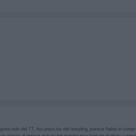
uno más del TT, los único los del restyling, parece fiable el comp
e un vistazo al enlace que no me manejo muy bien en el ebay y men