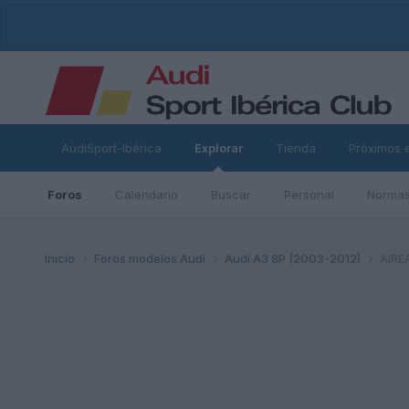
AudiSport-Ibérica
Explorar
Tienda
Próximos 
Foros
Calendario
Buscar
Personal
Normas
ad
Inicio
Foros modelos Audi
Audi A3 8P (2003-2012)
AIRE