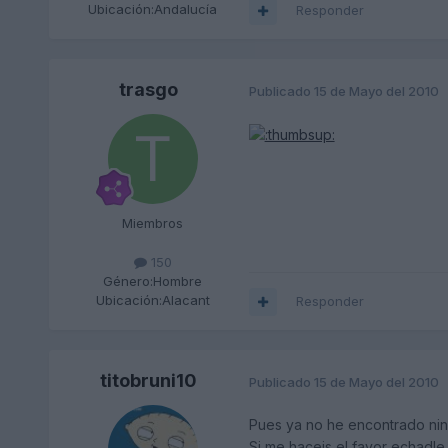
Ubicación:
Andalucía
Responder
trasgo
Publicado
15 de Mayo del 2010
Miembros
150
Género:
Hombre
Ubicación:
Alacant
Responder
titobruni10
Publicado
15 de Mayo del 2010
Pues ya no he encontrado ning
Si me haceis el favor echadl