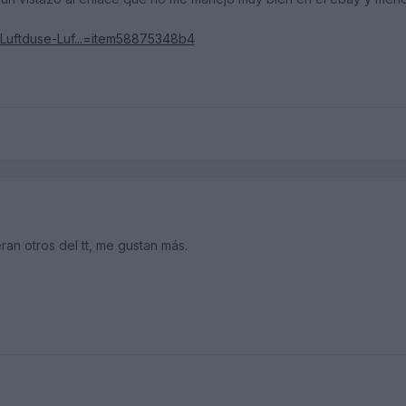
P-Luftduse-Luf...=item58875348b4
ran otros del tt, me gustan más.