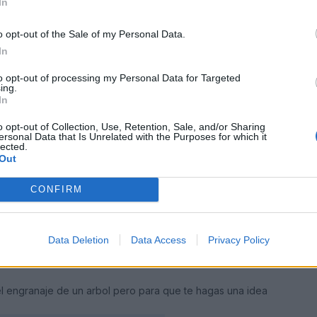
In
o opt-out of the Sale of my Personal Data.
en, mi motor es en V, cada culata tiene 2 arboles de levas, los cua
In
como un patin que sube y baja por accion de presion de aceite, y mi
ado en la audi y valen 900€, un saludo.-
to opt-out of processing my Personal Data for Targeted
ing.
In
o opt-out of Collection, Use, Retention, Sale, and/or Sharing
ersonal Data that Is Unrelated with the Purposes for which it
lected.
Out
CONFIRM
Data Deletion
Data Access
Privacy Policy
n,,,,,los nuestros no llevan cadenas....van engranados....
 el engranaje de un arbol pero para que te hagas una idea