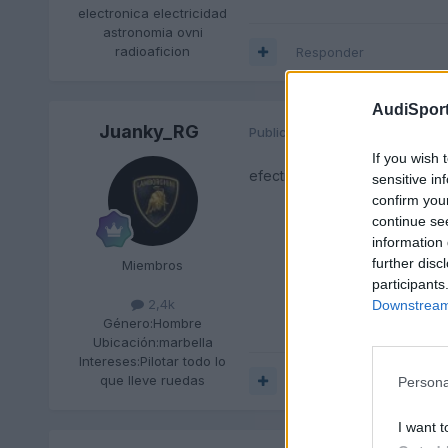
electronica electricidad
astronomia ovni
radioaficion
Responder
AudiSport
Juanky_RG
Publicado
15 de Mayo del 2010
If you wish 
efectivamente,los nuestros lo
sensitive in
confirm you
continue se
information 
further disc
Miembros
participants
2,4k
Downstream 
Género:
Hombre
Ubicación:
marbella
Intereses:
Pilotar todo lo
que lleve ruedas
Responder
Persona
I want t