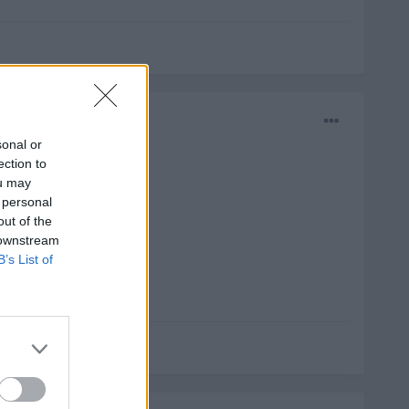
sonal or
ection to
ou may
 personal
out of the
 downstream
B’s List of