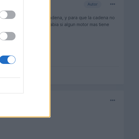
Autor
les estan unidos por una cadena, y para que la cadena no
 pregunta es si alguien sabia si algun motor mas tiene