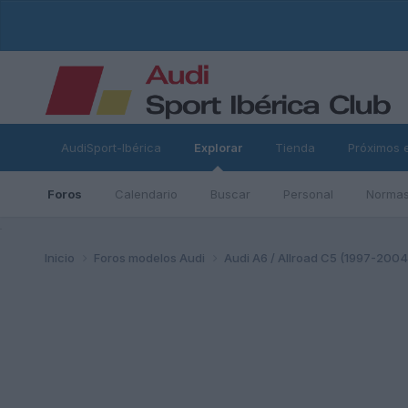
AudiSport-Ibérica
Explorar
Tienda
Próximos 
Foros
Calendario
Buscar
Personal
Normas
ad
Inicio
Foros modelos Audi
Audi A6 / Allroad C5 (1997-200