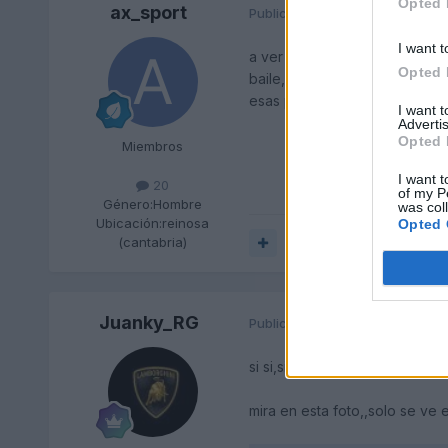
Opted 
ax_sport
Publicado
15 de Mayo del 2010
I want t
a ver si me puedo explicar bi
Opted 
baile, lleva un tensor que es 
esas piezas ya qeu he pregunt
I want 
Advertis
Opted 
Miembros
I want t
20
of my P
Género:
Hombre
was col
Ubicación:
reinosa
Opted 
(cantabria)
Responder
Juanky_RG
Publicado
15 de Mayo del 2010
si si,si te hemos entendido bie
mira en esta foto,,solo se ve