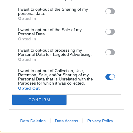
cada 20 segundos, y así poder dejar la temperatura del
I want to opt-out of the Sharing of my
aceite fija en el FIS?
personal data.
Opted In
Me interesa el tema de dejar la temperatura del aceite fija en el
FIS,es un poco coñazo estar dándole cada 1 minuto.
I want to opt-out of the Sale of my
Personal Data.
Opted In
Responder
I want to opt-out of processing my
Personal Data for Targeted Advertising.
Opted In
novaliche
I want to opt-out of Collection, Use,
Retention, Sale, and/or Sharing of my
Publicado
18 de Mayo del 2010
Personal Data that Is Unrelated with the
Purposes for which it was collected.
Opted Out
+1
es un coñazo estar ahi dandole cada dos por tres Consultar-
CONFIRM
temperatura de aceite jeje ademas nose si soy yo que me
obsesiono o le doy cada dos por tres, hasta ver que se va
calentando, y ver el progreso (hago los cambios a 1800vueltas-
2000) asique nada brusco, pero aun asi uno mira temperaturas.
Data Deletion
Data Access
Privacy Policy
un saludo