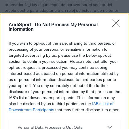
ordenador 1. ¿Hay algún modo de aprovechar el sensor del
propio coche para adaptarlo a un reloj de estos, o de no tener
que estar dándole al botoncito cada 20 segundos, y así poder
dejar la temperatura del aceite fija en el FIS?
AudiSport -
Do Not Process My Personal
Information
Responder
If you wish to opt-out of the sale, sharing to third parties, or
processing of your personal or sensitive information for
targeted advertising by us, please use the below opt-out
section to confirm your selection. Please note that after your
DANIATTRACT
opt-out request is processed you may continue seeing
Publicado
18 de Mayo del 2010
interest-based ads based on personal information utilized by
us or personal information disclosed to third parties prior to
your opt-out. You may separately opt-out of the further
Nephilim dijo:
disclosure of your personal information by third parties on the
IAB’s list of downstream participants. This information may
mi coche ya trae de serie el "medidor de temperatura del
also be disclosed by us to third parties on the
IAB’s List of
aceite", la información sale en el FIS, pero hay que estar
Downstream Participants
that may further disclose it to other
dándole al botoncito cada 20 segundos para que la
third parties.
pantalla no vuelva al ordenador 1. ¿Hay algún modo de
aprovechar el sensor del propio coche para adaptarlo a un
Personal Data Processing Opt Outs
reloj de estos, o de no tener que estar dándole al botoncito