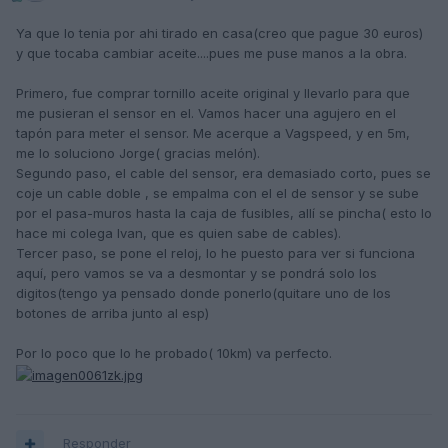
Ya que lo tenia por ahi tirado en casa(creo que pague 30 euros)
y que tocaba cambiar aceite....pues me puse manos a la obra.
Primero, fue comprar tornillo aceite original y llevarlo para que
me pusieran el sensor en el. Vamos hacer una agujero en el
tapón para meter el sensor. Me acerque a Vagspeed, y en 5m,
me lo soluciono Jorge( gracias melón).
Segundo paso, el cable del sensor, era demasiado corto, pues se
coje un cable doble , se empalma con el el de sensor y se sube
por el pasa-muros hasta la caja de fusibles, allí se pincha( esto lo
hace mi colega Ivan, que es quien sabe de cables).
Tercer paso, se pone el reloj, lo he puesto para ver si funciona
aquí, pero vamos se va a desmontar y se pondrá solo los
digitos(tengo ya pensado donde ponerlo(quitare uno de los
botones de arriba junto al esp)
Por lo poco que lo he probado( 10km) va perfecto.
Responder