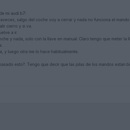
de mi audi b7:
aveces, salgo del coche voy a cerrar y nada no funciona el mando 
lir cierro y si va.
lve a ir.
oche y nada, solo con la llave en manual. Claro tengo que meter la 
s.
, y luego otra me lo hace habitualmente.
pasado esto?. Tengo que decir que las pilas de los mandos estan bi