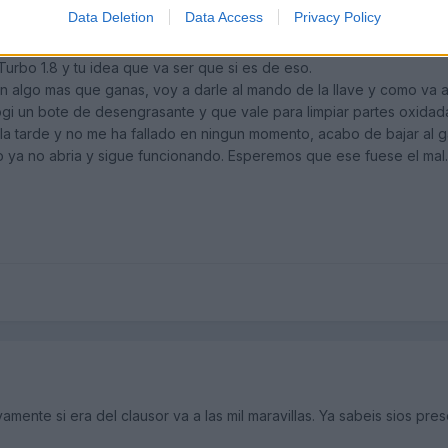
Data Deletion
Data Access
Privacy Policy
rbo 1.8 y tu idea que va ser que si es de eso.
n algo mas que ganas, voy a darle al mando de la llave y como va a
i un bote de desengrasante y que vale para limpiar partes oxidad
la tarde y no me ha fallado en ningun momento, acabo de bajar al 
to ya no abria y sigue funcionando. Esperemos que ese fuese el mal.
amente si era del clausor va a las mil maravillas. Ya sabeis sios pr