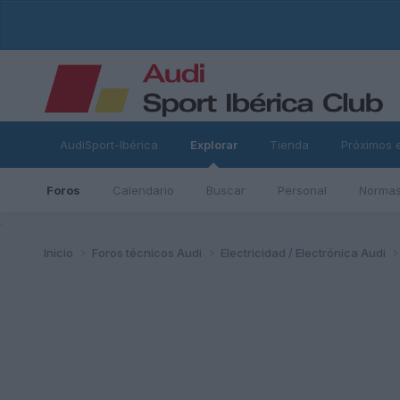
AudiSport-Ibérica
Explorar
Tienda
Próximos 
Foros
Calendario
Buscar
Personal
Normas
ad
Inicio
Foros técnicos Audi
Electricidad / Electrónica Audi