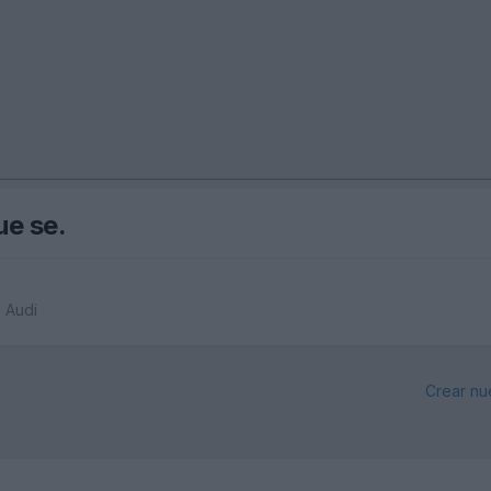
ue se.
a Audi
Crear nu