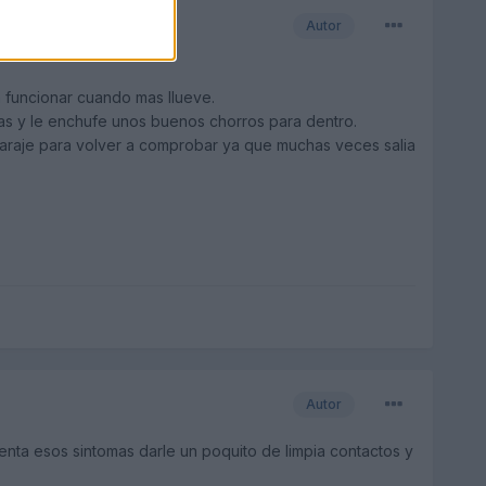
Autor
 funcionar cuando mas llueve.
as y le enchufe unos buenos chorros para dentro.
garaje para volver a comprobar ya que muchas veces salia
Autor
esenta esos sintomas darle un poquito de limpia contactos y