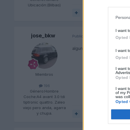
Ubicación:
(Bilbao)
Responder
Persona
I want t
jose_bkw
Publicado
21 de Mayo del 2010
Opted 
alguna idea...........................
I want t
Opted 
I want 
Advertis
Miembros
Opted 
196
I want t
Género:
Hombre
of my P
was col
Coche:
A4 avant 3.0 tdi
Opted 
tiptronic quattro. Zaleo
viejo pero anda, agarra
y chupa.
Responder