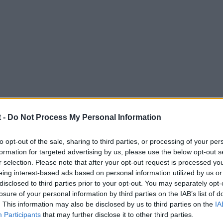
 -
Do Not Process My Personal Information
to opt-out of the sale, sharing to third parties, or processing of your per
quizas esta funcionando siempre bien como el tipico dia que vas c
formation for targeted advertising by us, please use the below opt-out s
ntos.
r selection. Please note that after your opt-out request is processed y
eing interest-based ads based on personal information utilized by us or
arrancando el coche por lo que nose si es posible que el clauxor 
disclosed to third parties prior to your opt-out. You may separately opt-
tue el mando, de exo si metemos la llave el mando ya no actua.
losure of your personal information by third parties on the IAB’s list of
. This information may also be disclosed by us to third parties on the
IA
tengo ese problema muy muy de vez en cuando.
Participants
that may further disclose it to other third parties.