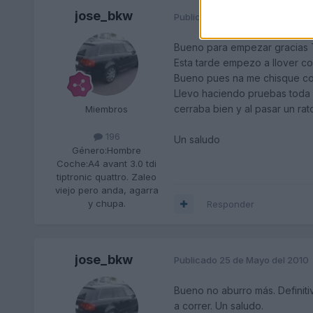
jose_bkw
Publicado
23 de Mayo del 2010
Bueno para empezar gracias Tu
Esta tarde empezo a llover co
Bueno pues na me chisque cog
Llevo haciendo pruebas toda 
cerraba bien y al pasar un ra
Miembros
196
Un saludo
Género:
Hombre
Coche:
A4 avant 3.0 tdi
tiptronic quattro. Zaleo
viejo pero anda, agarra
y chupa.
Responder
jose_bkw
Publicado
25 de Mayo del 2010
Bueno no aburro más. Definitiv
a correr. Un saludo.