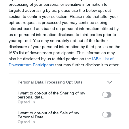
processing of your personal or sensitive information for
targeted advertising by us, please use the below opt-out
Responder
section to confirm your selection. Please note that after your
opt-out request is processed you may continue seeing
interest-based ads based on personal information utilized by
us or personal information disclosed to third parties prior to
Ruben4rs
your opt-out. You may separately opt-out of the further
Publicado
20 de Mayo del 2010
disclosure of your personal information by third parties on the
IAB’s list of downstream participants. This information may
tienen buena pinta, a lo mejor yo tb me animo de que las vea, me
also be disclosed by us to third parties on the
IAB’s List of
saldra mejor que dos a cada lado, por lo menos hasta q
Downstream Participants
that may further disclose it to other
salgamos de la crisis jejeje
third parties.
Personal Data Processing Opt Outs
Responder
I want to opt-out of the Sharing of my
personal data.
Opted In
Sergy Ser
I want to opt-out of the Sale of my
Personal Data.
Publicado
20 de Mayo del 2010
Opted In
el tema es que el escape de serie del 2.0 tdi es tan SUMAMENTE