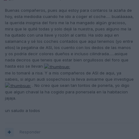
Buenas compañeros, pues aqui estoy para contaros la azaña de
hoy, esta mediodia cuando he ido a coger el coche..... bualáaaaa,
la querida insignia del foro me la ha mangado algún gracioso,
mira que le quité todas y solo dejé la nuestra, pues alguno me la
ha quitado con una llave y rozón al canto. Ha sido aqui en
salamanca y sé los coches contados que aqui tenemos (yo entre
ellos) la pegatina de ASI, los cuento con los dedos de las manos
y os podría decir colores dueños e incluso cilindrada......asique
nada deciros que teneis que estar bien orgullosos del foro que
hasta eso se llevan
me lo tomaré a risa. Y a mis compañeros de ASI de aqui, ya
sabeis, si algun audi sospechoso la lleva avisarme que investigue
. No creo que sean tan tontos de ponerla, yo digo
que algun chaval la ha cogido para ponersela en la habitacion
jajaja.
un saludo a todos
Responder