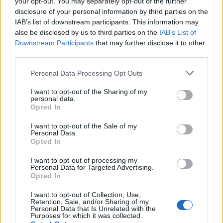
your opt-out. You may separately opt-out of the further
Igual se llevan las lunas en donde estén pegados.
disclosure of your personal information by third parties on the
IAB’s list of downstream participants. This information may
also be disclosed by us to third parties on the
IAB’s List of
Responder
Downstream Participants
that may further disclose it to other
third parties.
Personal Data Processing Opt Outs
ILDEFONSO
Publicado
20 de Mayo del 2010
I want to opt-out of the Sharing of my
personal data.
Opted In
ES CURISO... pero a la gente les gusta a nuestro LOGO... JEJEJE
I want to opt-out of the Sale of my
bueno... YO SI ME SIENTO ORGULLOSO DE ESTAR EN ESTE FORO Y
Personal Data.
EN EL CLUB.....no por estar....o por llevar la pegatina.... YO ME
Opted In
SIENTO ORGULLOSO DE LOS AMIGOS QUE DIA A DIA HE IDO
HACIENDO A TODO LO LARGO DE LA GEOGRAFIA ESPAÑOLA....
I want to opt-out of processing my
Personal Data for Targeted Advertising.
CADA DIA tengo mas amigos en mas sitios... y solo espero a ser
Opted In
mayor....jejej.. para poder visitarlos a todos....
I want to opt-out of Collection, Use,
es cierto..NUESTRO FORO GUSTA y cuando entras en el CLUB YA
Retention, Sale, and/or Sharing of my
NI TE CUENTO...
Personal Data that Is Unrelated with the
Purposes for which it was collected.