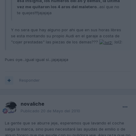
esa insignia, los números del a6 y demás, la última
vez me quitaron los 4 aros del maletero
...así que no
te quejes!!!!jajajaja
Y no sera que hay alguno por ahi que en sus horas libres
se esta montando su propio Audi en el garaje a costa de
"cojer prestadas" las piezas de los demas???
:lol2:
Pues oye...igual igual sí...jajajajaja
Responder
novaliche
Publicado
20 de Mayo del 2010
La gente que se aburre jeje, esperemos que lavando el coche
salga la marca, sino pues necesitaré las ayudas de emilio o de
algun forero que me ayude con su pulidora jeje. Alex reza que no