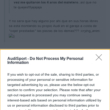
vez me quitaron los 4 aros del maletero
...así que no
te quejes!!!!jajajaja
Y no sera que hay alguno por ahi que en sus horas libres
se esta montando su propio Audi en el garaje a costa de
"cojer prestadas" las piezas de los demas??? :crying_anim:
Todo es posible jeje, a mi todavia no me ha atacado el susodicho
AudiSport -
Do Not Process My Personal
Information
Responder
If you wish to opt-out of the sale, sharing to third parties, or
processing of your personal or sensitive information for
targeted advertising by us, please use the below opt-out
section to confirm your selection. Please note that after your
Bully
opt-out request is processed you may continue seeing
Publicado
20 de Mayo del 2010
interest-based ads based on personal information utilized by
us or personal information disclosed to third parties prior to
¿No existen adhesivos internos?