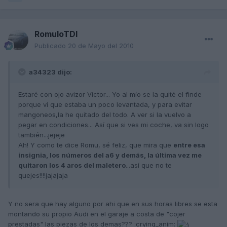
RomuloTDI
Publicado
20 de Mayo del 2010
a34323 dijo:
Estaré con ojo avizor Victor... Yo al mío se la quité el finde
porque ví que estaba un poco levantada, y para evitar
mangoneos,la he quitado del todo. A ver si la vuelvo a
pegar en condiciones... Así que si ves mi coche, va sin logo
también...jejeje
Ah! Y como te dice Romu, sé feliz, que mira que
entre esa
insignia, los números del a6 y demás, la última vez me
quitaron los 4 aros del maletero
...así que no te
quejes!!!!jajajaja
Y no sera que hay alguno por ahi que en sus horas libres se esta
montando su propio Audi en el garaje a costa de "cojer
prestadas" las piezas de los demas??? :crying_anim: