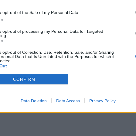
RRRR
o opt-out of the Sale of my Personal Data.
In
to opt-out of processing my Personal Data for Targeted
ing.
In
o opt-out of Collection, Use, Retention, Sale, and/or Sharing
ersonal Data that Is Unrelated with the Purposes for which it
lected.
Out
CONFIRM
lo ponen seguro, pero no sera barato...
Data Deletion
Data Access
Privacy Policy