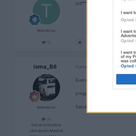
jod**RRRRRRRRRRRRRRRRRR
I want t
Opted 
Miembros
I want 
Advertis
Opted 
12
Responder
I want t
of my P
was col
isma_B8
Opted 
Publicado
24 de Mayo del 2010
Buenas,
pregunta en Stage Motion, te 
Saludos.
Miembros
2k
Género:
Hombre
Ubicación:
Madrid