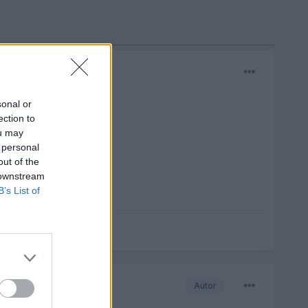
sonal or
ection to
ou may
 personal
out of the
 downstream
B’s List of
Autor