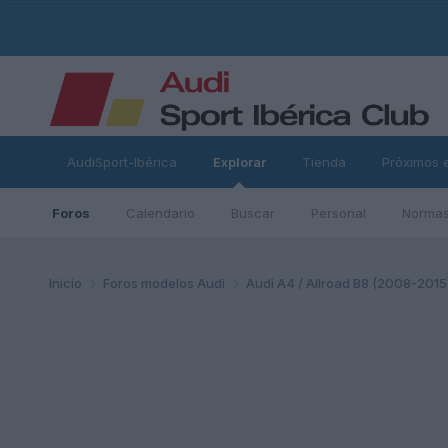
AudiSport-Ibérica
Explorar
Tienda
Próximos 
Foros
Calendario
Buscar
Personal
Normas
ad
Inicio
Foros modelos Audi
Audi A4 / Allroad B8 (2008-2015