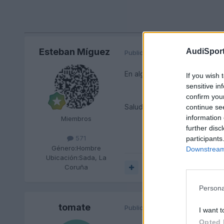
Esteban Míguez
AudiSport
Publicado
22 de Mayo del 2010
En algún sitio leí que instalar
If you wish 
sensitive in
confirm you
Saludos.
continue se
information 
Miembros
further disc
571
participants
Género:
Hombre
Downstream 
Ubicación:
Sada, La
Coruña
Responder
Persona
tomate
Publicado
22 de Mayo del 2010
I want t
Opted 