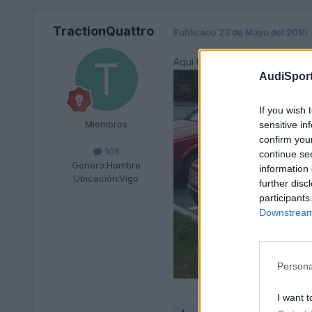
TractionQuattro
Publicado
23 de Mayo del 2010
Aqui te dejo un b3.
AudiSport
If you wish 
Miembros
sensitive in
confirm you
108
continue se
Género:
Hombre
information 
Ubicación:
Vigo
further disc
participants
Downstream 
Persona
I want t