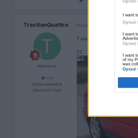
Responder
Opted 
I want t
Opted 
TractionQuattro
Publicado
23 de Mayo del 2010
I want 
Advertis
Y aqui te dejo un bonito cabri
Opted 
S2.
I want t
of my P
was col
Miembros
Opted 
108
Género:
Hombre
Ubicación:
Vigo