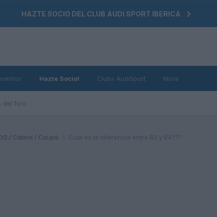
HAZTE SOCIO DEL CLUB AUDI SPORT IBERICA
eventos
Hazte Socio!
Clubs AudiSport
More
 del foro
200 / Cabrio / Coupé
Cual es la diferencia entre B3 y B4???