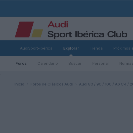
AudiSport-Ibérica
Explorar
Tienda
Próximos 
Foros
Calendario
Buscar
Personal
Normas
ad
Inicio
Foros de Clásicos Audi
Audi 80 / 90 / 100 / A6 C4 / 