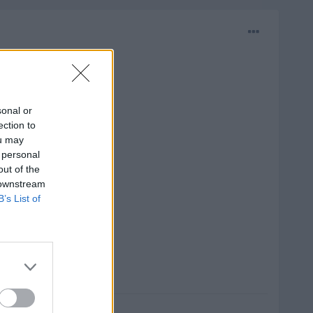
sonal or
ection to
ou may
 personal
out of the
 downstream
B’s List of