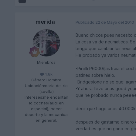
merida
Publicado
22 de Mayo del 2010
Bueno chicos pues necesito 
La cosa va de neumaticos. Se 
tengo que cambiar los neumat
He probado ya varios neumati
Miembros
-Pirelli P6000(las traia el co
1,8k
patines sobre hielo.
Género:
Hombre
-Bridgestone no se que: agar
Ubicación:
coria del rio
-Y ahora llevo unas good yea
(sevilla)
que he probado nunca peeeeroo
Intereses:
me encantan
lo coches(audi en
decir que hago unos 40.000km
especial), hacer
deporte y la mecanica
en general.
despues de gastarme dinero 
verdad es que no gano en g