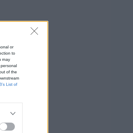
sonal or
ection to
ou may
 personal
out of the
 downstream
B’s List of