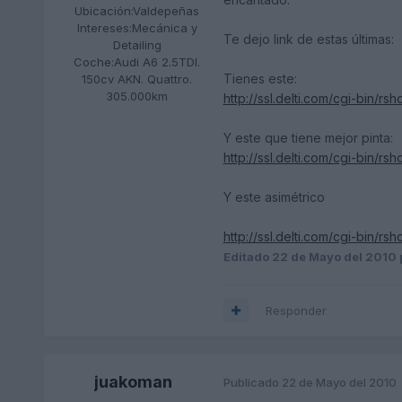
Ubicación:
Valdepeñas
Intereses:
Mecánica y
Te dejo link de estas últimas:
Detailing
Coche:
Audi A6 2.5TDI.
Tienes este:
150cv AKN. Quattro.
305.000km
http://ssl.delti.com/cgi-bin/r
Y este que tiene mejor pinta:
http://ssl.delti.com/cgi-bin/r
Y este asimétrico
http://ssl.delti.com/cgi-bin/r
Editado
22 de Mayo del 2010
Responder
juakoman
Publicado
22 de Mayo del 2010