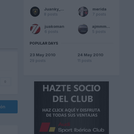
Juanky_RG
merida
8 posts
7 posts
juakoman
ajmmmmm
6 posts
5 posts
POPULAR DAYS
23 May 2010
24 May 2010
29 posts
11 posts
0
ión