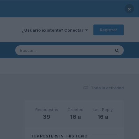
×
Registrar
¿Usuario existente? Conectar
Toda la actividad
Respuestas
Created
Last Reply
39
16 a
16 a
TOP POSTERS IN THIS TOPIC