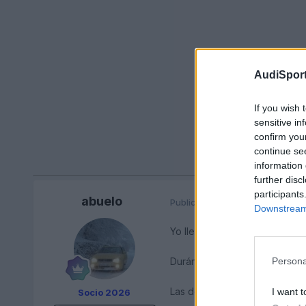
AudiSport
If you wish 
sensitive in
confirm you
continue se
information 
further disc
participants
abuelo
Publicado
22 de Mayo del 2010
Downstream 
Yo llevo las
Michelin Primac
Persona
Durán sobre los 50.000 km, d
Las dos ultimas que puse 180 
I want t
Socio 2026