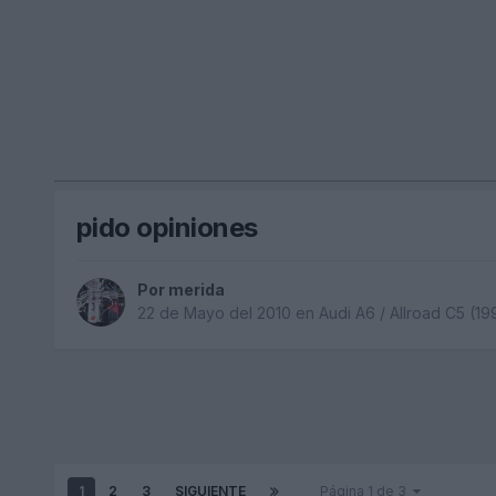
pido opiniones
Por
merida
22 de Mayo del 2010
en
Audi A6 / Allroad C5 (1
1
2
3
SIGUIENTE
Página 1 de 3