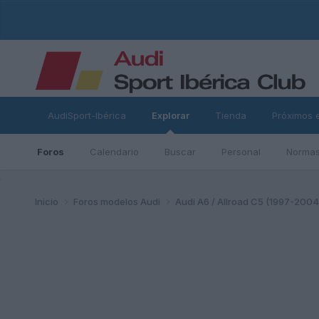
AudiSport-Ibérica
Explorar
Tienda
Próximos 
Foros
Calendario
Buscar
Personal
Normas
ad
Inicio
Foros modelos Audi
Audi A6 / Allroad C5 (1997-200