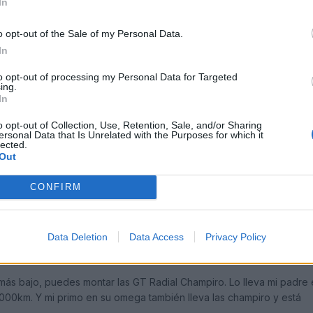
In
bes estas. Eso si, busca bien que varina mucho de precio.
o opt-out of the Sale of my Personal Data.
In
to opt-out of processing my Personal Data for Targeted
ing.
In
o opt-out of Collection, Use, Retention, Sale, and/or Sharing
ersonal Data that Is Unrelated with the Purposes for which it
lected.
Out
(editado)
CONFIRM
anza en tu misma medida. Y la verdad que van genial y el desgaste
 más de 40000km y tienen bastante dibujo, y las de adelante siguen
enen. Eso sí, las de delante me gastan más por fuera y tendré que
Data Deletion
Data Access
Privacy Policy
no las de adelante no me llegan a los 40000km.
más bajo, puedes montar las GT Radial Champiro. Lo lleva mi padre 
00km. Y mi primo en su omega también lleva las champiro y está