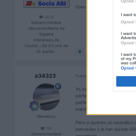
Opted 
Creo que merece la pena prue
I want t
20,1k
Opted 
Género:
Hombre
Ubicación:
Norte de
I want 
España
Advertis
Intereses:
Life
Opted 
Coche:
....S8..D3 uno de
mi quinta...
Responder
I want t
of my P
was col
Opted 
a34323
Publicado
22 de Mayo del 2010
Yo monto las Bridgestone Tur
perfecto. Los de atrás llevan
perfectas con 20000km que ti
mandarlas para atrás, que si 
Miembros
Pero si quieres un neumático 
13k
mercedes y le han durado 600
Género:
Hombre
encantado.