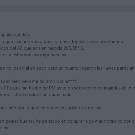
que me ayudeis.
lo que muchos vais a decir y teneis toda la razon pero bueno.
icos del A6 que son en medida 205/55/16.
cos y estas son mis experiencias.
che): no iban mal en seco pero en cuanto llegaron las lluvias parecia
raban bien pero me duraron una m****
rs F1: estas me ha ido de PM tanto en seco como en mojado, de lo 
o......Son chiclee!! no duran nada!
 al año por lo que me duran un soplido las gomas.
en gomas buenas he pensado en comprar algo mas normalito por q
omas.