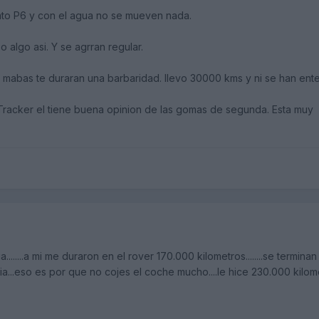
urato P6 y con el agua no se mueven nada.
 algo asi. Y se agrran regular.
 mabas te duraran una barbaridad. llevo 30000 kms y ni se han ent
 a Tracker el tiene buena opinion de las gomas de segunda. Esta muy
a........a mi me duraron en el rover 170.000 kilometros........se terminan
ia...eso es por que no cojes el coche mucho....le hice 230.000 kilom