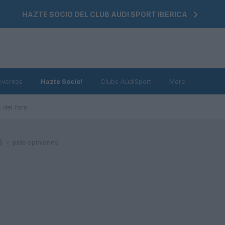
HAZTE SOCIO DEL CLUB AUDI SPORT IBERICA
eventos
Hazte Socio!
Clubs AudiSport
More
 del foro
4)
pido opiniones