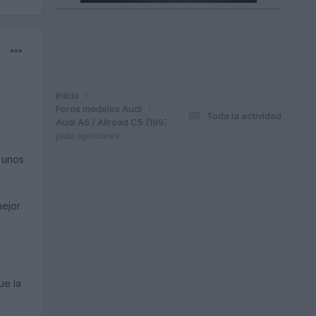
Inicio
Foros modelos Audi
Toda la actividad
Audi A6 / Allroad C5 (1997-2004)
pido opiniones
n unos
mejor
ue la