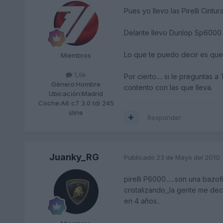
Pues yo llevo las Pirelli Cint
Delante llevo Dunlop Sp6000 o
Lo que te puedo decir es que
Miembros
1,9k
Por cierto.... si le preguntas
Género:
Hombre
contento con las que lleva.
Ubicación:
Madrid
Coche:
A6 c7 3.0 tdi 245
sline
Responder
Juanky_RG
Publicado
23 de Mayo del 2010
pirelli P6000......son una bazofi
cristalizando,,la gente me dec
en 4 años..