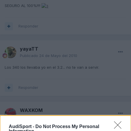
SEGURO AL 100%!!!!
Responder
yayaTT
Publicado
24 de Mayo del 2010
Los 340 los llevaba yo en el 3.2... no te van a servir.
Responder
WAXKOM
Publicado
24 de Mayo del 2010
AudiSport -
Do Not Process My Personal