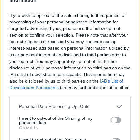
Information
WAXKOM dijo:
If you wish to opt-out of the sale, sharing to third parties, or
nefascapitis1989 dijo:
processing of your personal or sensitive information for
targeted advertising by us, please use the below opt-out
section to confirm your selection. Please note that after your
TTSalmeria dijo:
opt-out request is processed you may continue seeing
interest-based ads based on personal information utilized by
la medida de los discos delante es de
us or personal information disclosed to third parties prior to
345x32mm. saludos
your opt-out. You may separately opt-out of the further
muchas gracias :clap1:
disclosure of your personal information by third parties on the
IAB’s list of downstream participants. This information may
NOOOOOOOOOOOOOOOO!
also be disclosed by us to third parties on the
IAB’s List of
345x30mm son los del TTS o S3!
Downstream Participants
that may further disclose it to other
340x30mm son del TT3.2!
third parties.
312x28mm son del TT 2.0 y 1.8
Personal Data Processing Opt Outs
SEGURO AL 100%!!!!
I want to opt-out of the Sharing of my
personal data.
Opted In
EDITO: 312x25 son del TT 2.0 y 1.8!
I want to opt-out of the Sale of my