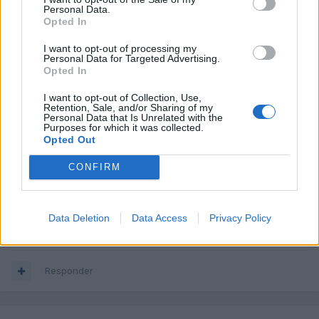
Aquí los mejores perforados para mi y no se ovalan!
Personal Data.
http://cgi.ebay.de/GELOCHTE-BREMSSCHEIBEN-...=item1c12655181
Opted In
I want to opt-out of processing my
Personal Data for Targeted Advertising.
Responder
Opted In
I want to opt-out of Collection, Use,
Retention, Sale, and/or Sharing of my
Personal Data that Is Unrelated with the
javirs
Purposes for which it was collected.
Publicado
24 de Mayo del 2010
Opted Out
Waxkom, conoces de alguien que se le hallan ovalado o
CONFIRM
agrietado los discos perforados en 345? Es que en medidas mas
pequeñas si que se ollen muchos casos...
Data Deletion
Data Access
Privacy Policy
Un saludo!
Responder