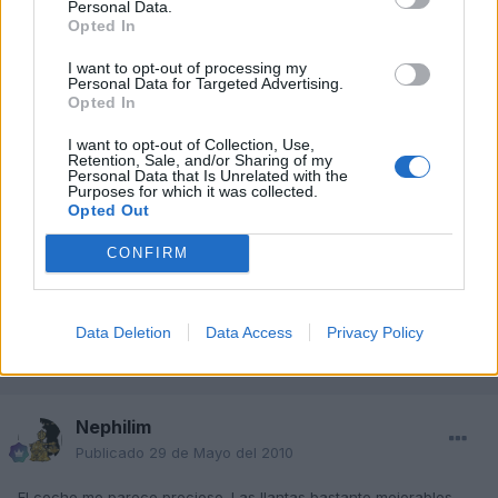
Personal Data.
Opted In
I want to opt-out of processing my
Personal Data for Targeted Advertising.
Opted In
I want to opt-out of Collection, Use,
Retention, Sale, and/or Sharing of my
Personal Data that Is Unrelated with the
KOKE_85
Purposes for which it was collected.
Opted Out
Publicado
29 de Mayo del 2010
CONFIRM
Que bonito!! que lo disfrutes...
Data Deletion
Data Access
Privacy Policy
Responder
Nephilim
Publicado
29 de Mayo del 2010
El coche me parece precioso. Las llantas bastante mejorables,