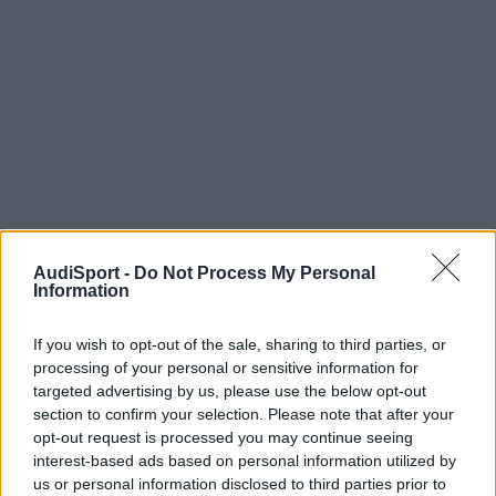
AudiSport -
Do Not Process My Personal
Information
If you wish to opt-out of the sale, sharing to third parties, or
processing of your personal or sensitive information for
targeted advertising by us, please use the below opt-out
section to confirm your selection. Please note that after your
Tineo
opt-out request is processed you may continue seeing
Publicado
7 de Junio del 2010
interest-based ads based on personal information utilized by
us or personal information disclosed to third parties prior to
¿cambia el ruido al pisar asfalto mas liso????