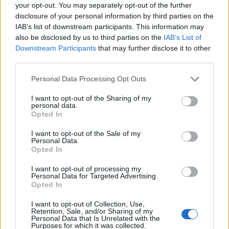
your opt-out. You may separately opt-out of the further
disclosure of your personal information by third parties on the
IAB’s list of downstream participants. This information may
Responder
also be disclosed by us to third parties on the
IAB’s List of
Downstream Participants
that may further disclose it to other
third parties.
A420TDI
Personal Data Processing Opt Outs
Publicado
7 de Junio del 2010
I want to opt-out of the Sharing of my
WACHY si te sirve de consuelo yo tambien tengo ese neumatico y
personal data.
tambien me suena bastante al rodar, hace un ruido extraño como
Opted In
el que comentas pero yo no le he dado impoortancia, lo empezo
I want to opt-out of the Sale of my
a hacer cuando hize un cruce de ruedas.
Personal Data.
bueno un saludo
Opted In
I want to opt-out of processing my
Personal Data for Targeted Advertising.
Responder
Opted In
I want to opt-out of Collection, Use,
Retention, Sale, and/or Sharing of my
Personal Data that Is Unrelated with the
taras bulba
Purposes for which it was collected.