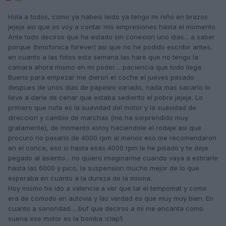
Hola a todos, como ya habeis leido ya tengo mi niño en brazos
jejeje asi que os voy a contar mis empresiones hasta el momento.
Ante todo deciros que he estado sin conexion uno dias... a saber
porque (timofonica forever) asi que no he podido escribir antes,
en cuanto a las fotos esta semana las hare que no tengo la
camara ahora mismo en mi poder.... paciencia que todo llega.
Bueno para empezar me dieron el coche el jueves pasado
despues de unos dias de papeleo variado, nada mas sacarlo lo
lleve a darle de cenar que estaba sediento el pobre jejeje. Lo
primero que note es la suavidad del motor y la suavidad de
direccion y cambio de marchas (me ha sorprendido muy
gratamente), de momento estoy haciendole el rodaje asi que
procuro no pasarlo de 4000 rpm al menos eso me recomendaron
en el conce, eso si hasta esas 4000 rpm le he pisado y te deja
pegado al asiento... no quiero imaginarme cuando vaya a estirarle
hasta las 6000 y pico, la suspension mucho mejor de lo que
esperaba en cuanto a la dureza de la misma.
Hoy mismo he ido a valencia a ver que tal el tempomat y como
era de comodo en autovia y las verdad es que muy muy bien. En
cuanto a sonoridad.... buf que deciros a mi me encanta como
suena ese motor es la bomba :clap1: