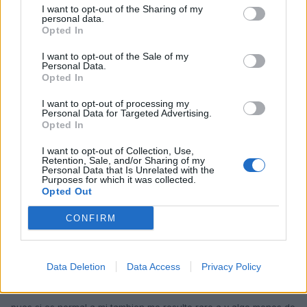
I want to opt-out of the Sharing of my
personal data.
Opted In
Responder
I want to opt-out of the Sale of my
Personal Data.
Opted In
NeverMinds
I want to opt-out of processing my
Publicado
22 de Febrero del 2005
Personal Data for Targeted Advertising.
Opted In
Enhorabuena, puffff ese motor
, como me gustaria que
hubiera estado hace un año ya a la venta, me lo hubiera cogido
I want to opt-out of Collection, Use,
Retention, Sale, and/or Sharing of my
de cajón, saludos y cuando puedas FOTOS.
Personal Data that Is Unrelated with the
Purposes for which it was collected.
Opted Out
Responder
CONFIRM
ibivan
Data Deletion
Data Access
Privacy Policy
Publicado
22 de Febrero del 2005