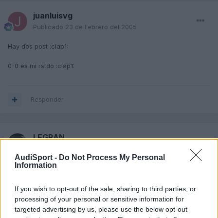
juanluisvg
Publicado
23 de Febrero del 2005
Hay dos post :clap1:
0-0 es mi rstdo :clap1:
Responder
LEGRAN
Publicado
23 de Febrero del 2005
AudiSport -
Do Not Process My Personal
Information
1-0 y por los pelos
If you wish to opt-out of the sale, sharing to third parties, or
processing of your personal or sensitive information for
Responder
targeted advertising by us, please use the below opt-out