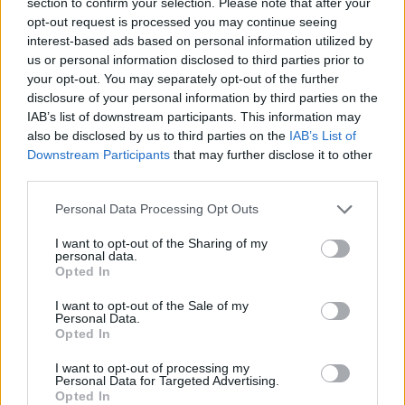
section to confirm your selection. Please note that after your
opt-out request is processed you may continue seeing
jona
interest-based ads based on personal information utilized by
us or personal information disclosed to third parties prior to
Publicado
23 de Febrero del 2005
your opt-out. You may separately opt-out of the further
2-0
disclosure of your personal information by third parties on the
IAB’s list of downstream participants. This information may
foooorça baarça :clap1:
:clap1:
also be disclosed by us to third parties on the
IAB’s List of
Downstream Participants
that may further disclose it to other
third parties.
Responder
Personal Data Processing Opt Outs
I want to opt-out of the Sharing of my
personal data.
Guest
Opted In
Publicado
23 de Febrero del 2005
I want to opt-out of the Sale of my
Personal Data.
2-1 goles de etoo :clap1:
Opted In
I want to opt-out of processing my
Personal Data for Targeted Advertising.
Responder
Opted In