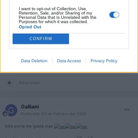
I want to opt-out of Collection, Use,
Retention, Sale, and/or Sharing of my
Bullete
Personal Data that Is Unrelated with the
Purposes for which it was collected.
Publicado
23 de Febrero del 2005
Opted Out
F.C. Barcelona 2- Chelsea 0 Goles de Etoo
CONFIRM
P.D.: Luis Enrique no juega no?? Una pena.
Data Deletion
Data Access
Privacy Policy
F/A
Responder
Galliani
Publicado
23 de Febrero del 2005
Esta porra me gusta más