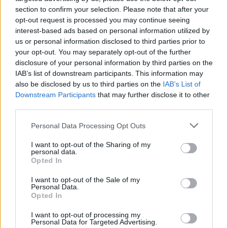
section to confirm your selection. Please note that after your
Si la perdida es una fisura en el bloque tambien lo detecterían así
opt-out request is processed you may continue seeing
Bob?.
interest-based ads based on personal information utilized by
us or personal information disclosed to third parties prior to
Quizá no se pierda y lo que pase es que se cuele al motor.
your opt-out. You may separately opt-out of the further
disclosure of your personal information by third parties on the
Se detectaría con eso de meter presión al circuito o en este caso
IAB’s list of downstream participants. This information may
la prueba no serviría?
also be disclosed by us to third parties on the
IAB’s List of
Downstream Participants
that may further disclose it to other
third parties.
Responder
Personal Data Processing Opt Outs
I want to opt-out of the Sharing of my
bob
personal data.
Opted In
Publicado
2 de Marzo del 2005
I want to opt-out of the Sale of my
Se le meteria presion y luego se le quitan o los calentadores o
Personal Data.
injectores y si escupe agua al intentar arrancar el motor se
Opted In
sabria el cilindro que es.
I want to opt-out of processing my
Personal Data for Targeted Advertising.