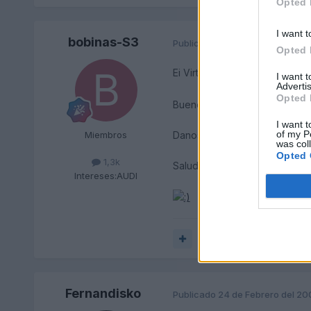
Opted 
I want t
bobinas-S3
Publicado
24 de Febrero del 20
Opted 
Ei Virtual !!!!! te has pasado 
I want 
Advertis
Opted 
Bueno..... el Probe me parecí
I want t
of my P
Danos datos de tu bichito a 
Miembros
was col
Opted 
1,3k
Saludos.
Intereses:
AUDI
Responder
Fernandisko
Publicado
24 de Febrero del 20