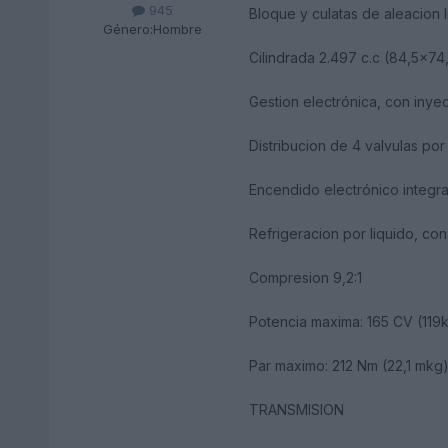
945
Bloque y culatas de aleacion 
Género:
Hombre
Cilindrada 2.497 c.c (84,5x74
Gestion electrónica, con inye
Distribucion de 4 valvulas po
Encendido electrónico integra
Refrigeracion por liquido, co
Compresion 9,2:1
Potencia maxima: 165 CV (119k
Par maximo: 212 Nm (22,1 mkg)
TRANSMISION