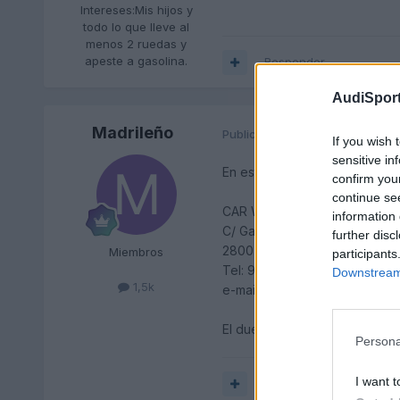
Intereses:
Mis hijos y
todo lo que lleve al
menos 2 ruedas y
apeste a gasolina.
Responder
AudiSport
Madrileño
Publicado
24 de Febrero del 20
If you wish 
sensitive in
En este sitio trabajan muy bien
confirm you
continue se
CAR WATIOS
information 
C/ Gandia nº 6
further disc
28007 Madrid
Miembros
participants
Tel: 914348041
Downstream 
1,5k
e-mail: carwatios@terra.es
El dueño se llama Isidro.
Persona
I want t
Responder