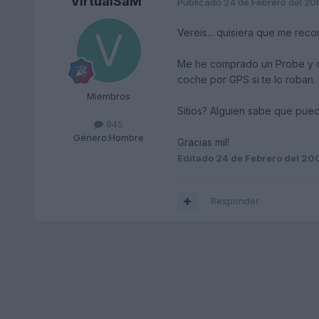
VirtualSaM
Publicado
24 de Febrero del 20
Vereis... quisiera que me re
Me he comprado un Probe y quis
coche por GPS si te lo roban.
Miembros
Sitios? Alguien sabe que pue
945
Género:
Hombre
Gracias mil!
Editado
24 de Febrero del 20
Responder