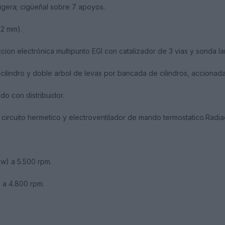
ligera; cigüeñal sobre 7 apoyos.
,2 mm).
ccion electrónica multipunto EGI con catalizador de 3 vias y sonda l
r cilindro y doble arbol de levas por bancada de cilindros, accionad
do con distribuidor.
n circuito hermetico y electroventilador de mando termostatico.Radia
w) a 5.500 rpm.
 a 4.800 rpm.