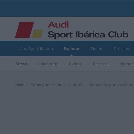
AudiSport-Ibérica
Explorar
Tienda
Próximos 
Foros
Calendario
Buscar
Personal
Normas
ad
Inicio
Foros generales
General
Alguien ha puesto alarm