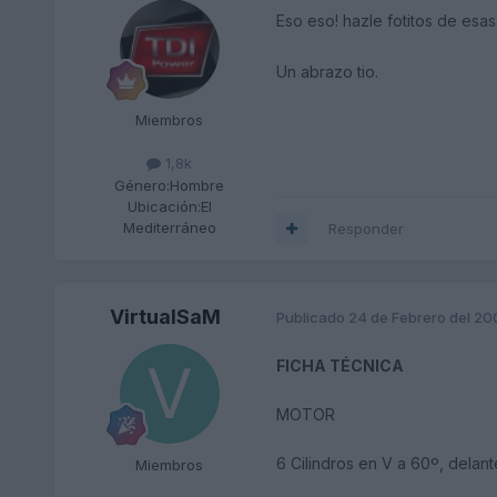
Eso eso! hazle fotitos de esa
Un abrazo tio.
Miembros
1,8k
Género:
Hombre
Ubicación:
El
Mediterráneo
Responder
VirtualSaM
Publicado
24 de Febrero del 20
FICHA TÉCNICA
MOTOR
6 Cilindros en V a 60º, delant
Miembros