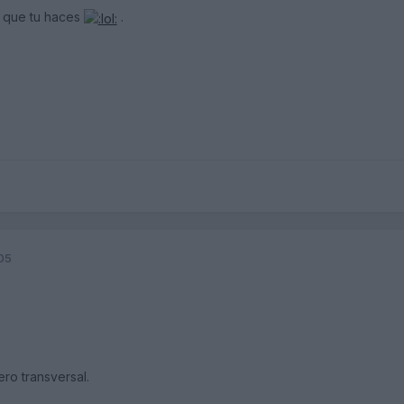
s que tu haces
.
05
ero transversal.