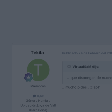
Tekila
Publicado
24 de Febrero del 20
VirtualSaM dijo:
... que dispongan de mucha
Miembros
... mucho pides... :clap1:
8,6k
Género:
Hombre
Ubicación:
Lliça de Vall
(Barcelona)