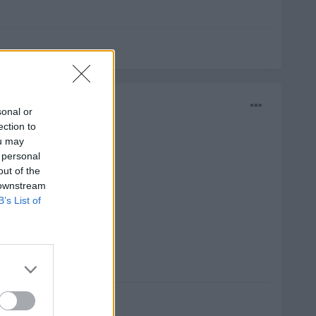
sonal or
ection to
ou may
 personal
out of the
 downstream
B’s List of