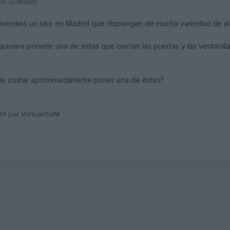
05
(editado)
comendeis un sitio en Madrid que dispongan de mucha variedad de a
iera ponerle una de éstas que cierran las puertas y las ventanillas 
de costar apróximadamente poner una de éstas?
05
por VirtualSaM