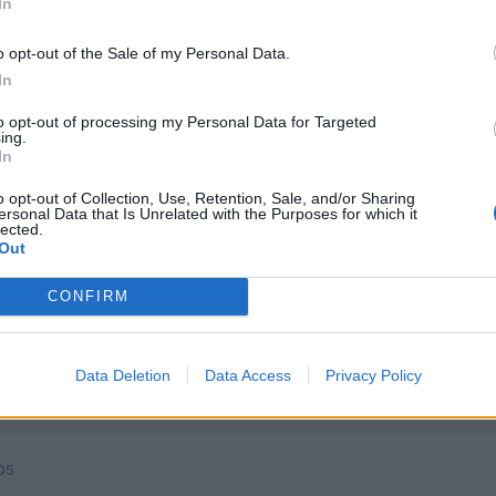
In
o opt-out of the Sale of my Personal Data.
05
In
a ¿¿¿¿ FORD ?????
to opt-out of processing my Personal Data for Targeted
ing.
In
a precioso en su momento y seguro que corre de lo lindo.
o opt-out of Collection, Use, Retention, Sale, and/or Sharing
ersonal Data that Is Unrelated with the Purposes for which it
ver cómo viene equipado.
lected.
Out
CONFIRM
Data Deletion
Data Access
Privacy Policy
05