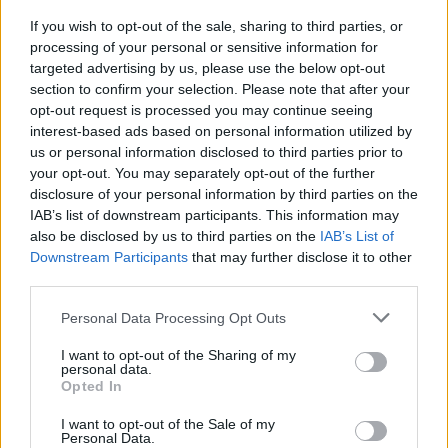
If you wish to opt-out of the sale, sharing to third parties, or
processing of your personal or sensitive information for
targeted advertising by us, please use the below opt-out
section to confirm your selection. Please note that after your
opt-out request is processed you may continue seeing
interest-based ads based on personal information utilized by
Responder
us or personal information disclosed to third parties prior to
your opt-out. You may separately opt-out of the further
disclosure of your personal information by third parties on the
lordbairon
IAB’s list of downstream participants. This information may
Publicado
25 de Febrero del 2005
also be disclosed by us to third parties on the
IAB’s List of
Downstream Participants
that may further disclose it to other
jajajaja este si que me ha hecho gracia B)
third parties.
verdaderamente no se que cohones ha podido ver el en ella (y
Personal Data Processing Opt Outs
viceversa)
I want to opt-out of the Sharing of my
personal data.
Opted In
Responder
I want to opt-out of the Sale of my
Personal Data.