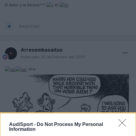
El Bello y la Bestia???
B)
Responder
Arresembasaitus
Publicado
25 de Febrero del 2005
otra
AudiSport -
Do Not Process My Personal
Information