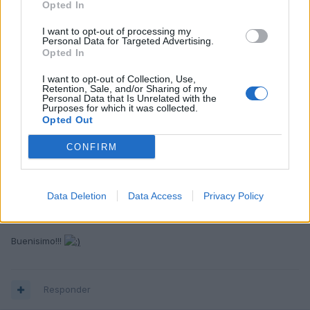
Opted In
sacris
I want to opt-out of processing my
Publicado
25 de Febrero del 2005
Personal Data for Targeted Advertising.
Opted In
Son tal para cual
I want to opt-out of Collection, Use,
Retention, Sale, and/or Sharing of my
Personal Data that Is Unrelated with the
Purposes for which it was collected.
Responder
Opted Out
CONFIRM
juanluisvg
Publicado
25 de Febrero del 2005
Data Deletion
Data Access
Privacy Policy
Buenisimo!!!
Responder