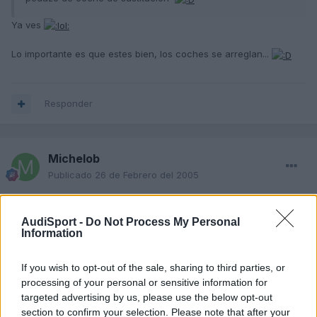
Ya ves
Lo importante es que estes bien, los coches se arreglan...
Responder
Michelob
Publicado
26 de Febrero del 2005
Como te dice Carlucos, lo importante es que estes bien
AudiSport -
Do Not Process My Personal
Information
respectgo al M3 de 286cv, es un carro que me pillaria si me lo
pudiera permitir, sin duda...con la aparicion del e-36 de 321, el de
286cv ha bajado el precio considerablemente, y por 3kilos
If you wish to opt-out of the sale, sharing to third parties, or
puedes encontrar alguno con pocos kms y perfecto estado...y
processing of your personal or sensitive information for
tendras un pepino de mucho cuidado...y precioso, por cierto. Una
targeted advertising by us, please use the below opt-out
gran compra sin duda, enhorabuena
section to confirm your selection. Please note that after your