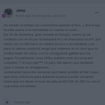
Jony
Publicado
26 de Febrero del 2005
He estado un tiempo sin conectarme apenas al foro, y ahora que
mi vida vuelve a la normalidad os cuento mi susto.
Dia 26 de diciembre, gran nevada en Burgos, vuelvo yo tan
contento con mi A3 por la autopista A1 y en Pancorbo un H.P. (por
cierto con un A8) hace un cambio brusco y sin señalizar y yo
para no darme contra él, tengo que meterme en el carril que no
estaba limpio de nieve, con la consiguiente galleta que me
pegue. Fui patinando unos 200m, jodiento todo el coche por
completo. Y el muy cab*** no paro. Me dijeron que tardaban
unos 3 meses en arreglarmelo.
Justamente hacia dos semanas que había vendido el fiat coupe
que tenia, entonces para quitarme la pena y poder moverme
hasta que me dieran el Audi me pille un M3 E36 de 286 cv. con el
cual estoy encantado.
Responder