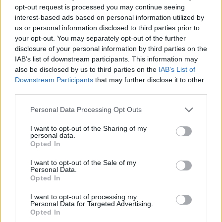
opt-out request is processed you may continue seeing
interest-based ads based on personal information utilized by
Responder
us or personal information disclosed to third parties prior to
your opt-out. You may separately opt-out of the further
disclosure of your personal information by third parties on the
IAB’s list of downstream participants. This information may
Xingular
also be disclosed by us to third parties on the
IAB’s List of
Publicado
26 de Febrero del 2005
Downstream Participants
that may further disclose it to other
third parties.
esos quita penas me molan mazo
Personal Data Processing Opt Outs
I want to opt-out of the Sharing of my
Responder
personal data.
Opted In
I want to opt-out of the Sale of my
Jony
Personal Data.
Opted In
Publicado
26 de Febrero del 2005
I want to opt-out of processing my
Pues si, el M me ha salido por 2 Kilos, por eso lo he pillado.
Personal Data for Targeted Advertising.
Ademas esta muy bien.
Opted In