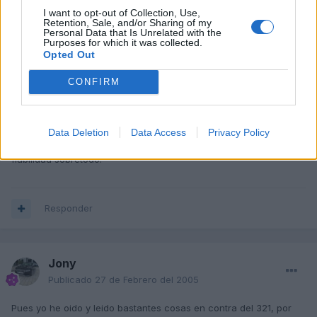
I want to opt-out of Collection, Use,
Retention, Sale, and/or Sharing of my
Responder
Personal Data that Is Unrelated with the
Purposes for which it was collected.
Opted Out
CONFIRM
Dominic
Publicado
26 de Febrero del 2005
el M3 E36 es uno de mis coches predilectos :drool:
Data Deletion
Data Access
Privacy Policy
precioso..aunque el 321 salió mejor mecánicamente hablando, en
fiabilidad sobretodo.
Responder
Jony
Publicado
27 de Febrero del 2005
Pues yo he oido y leido bastantes cosas en contra del 321, por