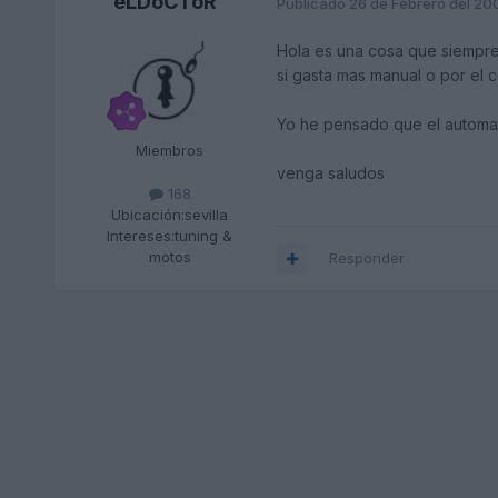
eLDoCToR
Publicado
26 de Febrero del 20
Hola es una cosa que siempre
si gasta mas manual o por el c
Yo he pensado que el automat
Miembros
venga saludos
168
Ubicación:
sevilla
Intereses:
tuning &
motos
Responder