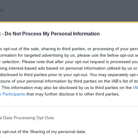
05
che es automatico y soy socio de las petroleras.
creo que han evolucionado y consumen de forma mas pareja a las ca
 -
Do Not Process My Personal Information
to opt-out of the sale, sharing to third parties, or processing of your per
formation for targeted advertising by us, please use the below opt-out s
r selection. Please note that after your opt-out request is processed y
eing interest-based ads based on personal information utilized by us or
disclosed to third parties prior to your opt-out. You may separately opt-
losure of your personal information by third parties on the IAB’s list of
. This information may also be disclosed by us to third parties on the
IA
05
Participants
that may further disclose it to other third parties.
tomatico consume mas, y el quattro tambien, aunque como comenta
l Data Processing Opt Outs
o opt-out of the Sharing of my personal data.