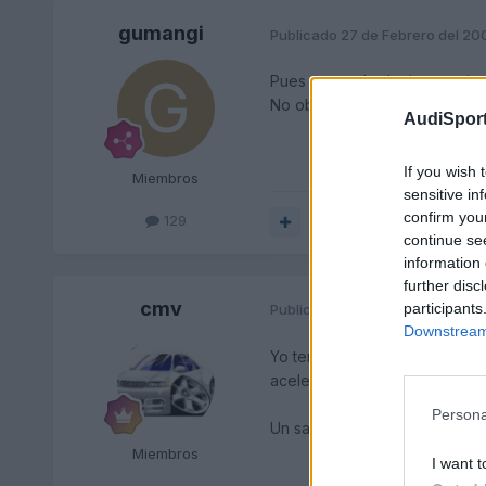
gumangi
Publicado
27 de Febrero del 20
Pues te puedo decir que mi co
No obstante ahora las cajas 
AudiSport
If you wish 
Miembros
sensitive in
confirm you
129
Responder
continue se
information 
further disc
cmv
participants
Publicado
27 de Febrero del 20
Downstream 
Yo tengo entendido que el au
aceleraciones.
Persona
Un saludo
Miembros
I want t