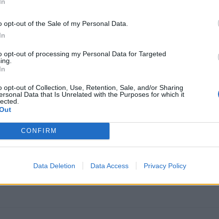
In
o opt-out of the Sale of my Personal Data.
In
to opt-out of processing my Personal Data for Targeted
ing.
In
o opt-out of Collection, Use, Retention, Sale, and/or Sharing
ersonal Data that Is Unrelated with the Purposes for which it
lected.
05
Out
ro hoy en dia ya sacan buenos cambios y se iguala
CONFIRM
Data Deletion
Data Access
Privacy Policy