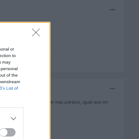
jas manuales.
sonal or
ection to
ou may
 personal
out of the
 downstream
B’s List of
n ahora cada vez andaran mas parejos, igual que en