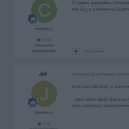
El cambio automático consume
más
y si encima es Quatt
Miembros
15,4k
Género:
No
especificado
Responder
Jcl
Publicado
28 de Febrero del 20
En el caso del Audi, el automa
... pero debo decir, que o yo
unos consumos -acojonanteme
Miembros
3,2k