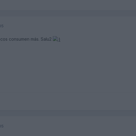
05
ticos consumen más. Salu2
05