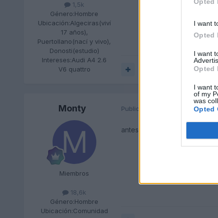
Opted 
1,5k
Género:
Hombre
Ubicación:
Algeciras(viví
I want t
17 años),
Opted 
Puertollano(nací y vivo),
Donosti(estudio)
I want 
Intereses:
Audi A4 2.6
Advertis
Opted 
V6 quattro
Responder
I want t
of my P
was col
Monty
Publicado
27 de Febrero del 20
Opted 
antes mas los automaticos pe
Miembros
18,6k
Género:
Hombre
Ubicación:
Comunidad