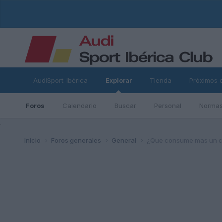
AudiSport-Ibérica
Explorar
Tienda
Próximos 
Foros
Calendario
Buscar
Personal
Normas
ad
Inicio
Foros generales
General
¿Que consume mas un c