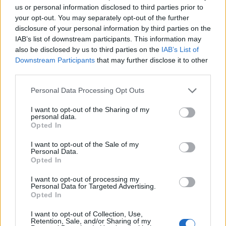
MUCHÍSIMAS FELICIDADES!!!
us or personal information disclosed to third parties prior to
your opt-out. You may separately opt-out of the further
disclosure of your personal information by third parties on the
Sent from my MMI 2G
IAB’s list of downstream participants. This information may
also be disclosed by us to third parties on the
IAB’s List of
Downstream Participants
that may further disclose it to other
Responder
third parties.
Personal Data Processing Opt Outs
Yow_A3
I want to opt-out of the Sharing of my
personal data.
Publicado
16 de Septiembre del 2015
Opted In
Muchas felicidades a tod@s!!!
I want to opt-out of the Sale of my
Personal Data.
En especial a ALVAROOO GLR!!!!!!que tengas un gran día en
Opted In
compañía de tod@s los que te quieren!...que cumplas muuuchos
I want to opt-out of processing my
mas!!!!!!..
Personal Data for Targeted Advertising.
Opted In
Un Abrazoteeeee!!! Y un besazo para tu chica!..
I want to opt-out of Collection, Use,
Retention, Sale, and/or Sharing of my