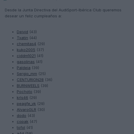
Desde la Junta Directiva del AudiSport-Ibérica Club queremos
desear un feliz cumpleaños a:
Deivid
(43)
Txatin
(44)
chemitas4
(29)
kuko2005
(37)
ciddm1021
(41)
gasolinas
(41)
Paldeia
(39)
Sergio_mm
(25)
CENTURION28
(36)
BURNWEELS
(39)
Pochoto
(39)
krls46
(29)
peagfe_vk
(29)
AlvaroGLR
(30)
dodo
(43)
copak
(47)
tofol
(41)
a4d
(58)