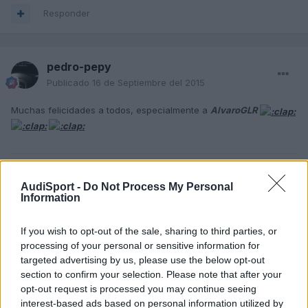
Responder
pedro-pepy
Publicado
16 de Septiembre del 2015
Muchas felicidades a todos, especialmente a
AlvaroGLR
Responder
AudiSport -
Do Not Process My Personal
Information
Korg83
If you wish to opt-out of the sale, sharing to third parties, or
Publicado
16 de Septiembre del 2015
processing of your personal or sensitive information for
targeted advertising by us, please use the below opt-out
Feliz cumpleaños a todos.
section to confirm your selection. Please note that after your
En especial a AlvaroGLR.
opt-out request is processed you may continue seeing
interest-based ads based on personal information utilized by