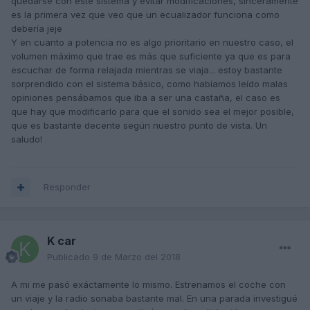
quedarse con este sistema y evitar modificaciones, sinceramente
es la primera vez que veo que un ecualizador funciona como
debería jeje
Y en cuanto a potencia no es algo prioritario en nuestro caso, el
volumen máximo que trae es más que suficiente ya que es para
escuchar de forma relajada mientras se viaja... estoy bastante
Subir al tope con B&O es bastante más complicado y
sorprendido con el sistema básico, como habíamos leído malas
costoso. Necesita cablear todo el coche. Para eso mejor
opiniones pensábamos que iba a ser una castaña, el caso es
que le pongan una etapa de buena marca y con eso ya
que hay que modificarlo para que el sonido sea el mejor posible,
mejor el sonido. Por aquí tenemos compañeros que le han
que es bastante decente según nuestro punto de vista. Un
cambiado los altavoces y etapa y ha pasado de unos 120W
saludo!
a 700W de potencia...
saludos!
Responder
K car
Publicado
9 de Marzo del 2018
A mi me pasó exáctamente lo mismo. Estrenamos el coche con
un viaje y la radio sonaba bastante mal. En una parada investigué