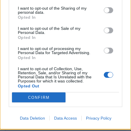
I want to opt-out of the Sharing of my
personal data.
Opted In
Subir al tope con B&O es bastante más complicado y costoso.
Necesita cablear todo el coche. Para eso mejor que le pongan
I want to opt-out of the Sale of my
Personal Data.
una etapa de buena marca y con eso ya mejor el sonido. Por aquí
Opted In
tenemos compañeros que le han cambiado los altavoces y etapa
y ha pasado de unos 120W a 700W de potencia...
I want to opt-out of processing my
Personal Data for Targeted Advertising.
saludos!
Opted In
I want to opt-out of Collection, Use,
Retention, Sale, and/or Sharing of my
Responder
Personal Data that Is Unrelated with the
Purposes for which it was collected.
Opted Out
3 semanas más tarde...
CONFIRM
Cere96
Data Deletion
Data Access
Privacy Policy
Publicado
9 de Marzo del 2018