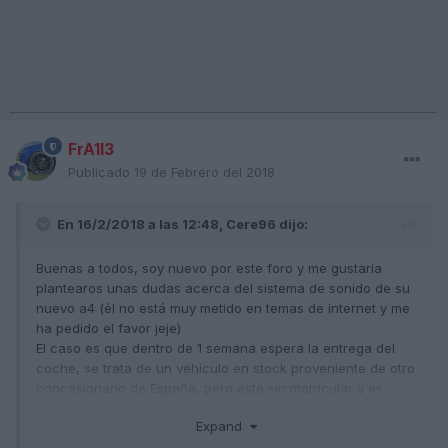
FrA1l3
Publicado
19 de Febrero del 2018
En 16/2/2018 a las 12:48,
Cere96
dijo:
Buenas a todos, soy nuevo por este foro y me gustaría
plantearos unas dudas acerca del sistema de sonido de su
nuevo a4 (él no está muy metido en temas de internet y me
ha pedido el favor jeje)
El caso es que dentro de 1 semana espera la entrega del
coche, se trata de un vehículo en stock proveniente de otro
concesionario de España, pero está sin matricular y es
nuevo a estrenar. Es por eso que tiene casi todas las
Expand
opciones que el quiere, excepto por el sistema de audio,