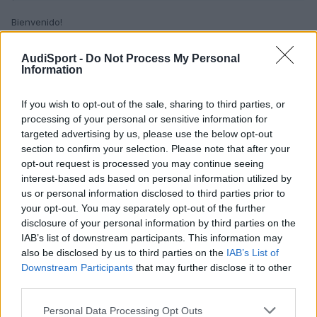
que viene con el sistema de sonido básico de 8 altavoces
pasivos.
Bienvenido!
Por ello, quiere saber si es posible que en taller del
Pues pueden hacerle el cambio del sonido básico al Audi Sound
concesionario le podrían actualizar a alguno de los
System con este brico por ejemplo:
sistemas superiores, ya sea el de Audi con 10 altavoces o el
AudiSport -
Do Not Process My Personal
Information
bang & olufsen, y que precios podría rondar ya que
supongo que será superior al que pone en la web para
montarlo de fábrica. Como comento, es simplemente una
If you wish to opt-out of the sale, sharing to third parties, or
duda que podría consultar en el concesionario, pero me ha
processing of your personal or sensitive information for
dicho que si puede ser le gustaría conocer los precios
targeted advertising by us, please use the below opt-out
estimados antes de ir a por el coche para tener ya una idea
section to confirm your selection. Please note that after your
más o menos clara y así hacerlo todo más rápido.
opt-out request is processed you may continue seeing
Un saludo y gracias de antemano!
interest-based ads based on personal information utilized by
us or personal information disclosed to third parties prior to
your opt-out. You may separately opt-out of the further
disclosure of your personal information by third parties on the
IAB’s list of downstream participants. This information may
also be disclosed by us to third parties on the
IAB’s List of
Downstream Participants
that may further disclose it to other
third parties.
Personal Data Processing Opt Outs