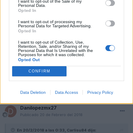
I want to opt-out of the Sale of my
Responder
Personal Data.
Opted In
I want to opt-out of processing my
Personal Data for Targeted Advertising.
Carlisu84
Opted In
Publicado
20 de Febrero del 2018
I want to opt-out of Collection, Use,
Retention, Sale, and/or Sharing of my
Mira esto
Personal Data that Is Unrelated with the
www.audisport-
Purposes for which it was collected.
iberica.com/ftp_asi/Descargas/A4B6B7/Montar_Volante_Multifunci
Opted Out
on_TT_Mark.pdf
CONFIRM
Responder
Data Deletion
Data Access
Privacy Policy
Danilopezmx27
Publicado
20 de Febrero del 2018
En 20/2/2018 a las 0:33,
Carlisu84
dijo: