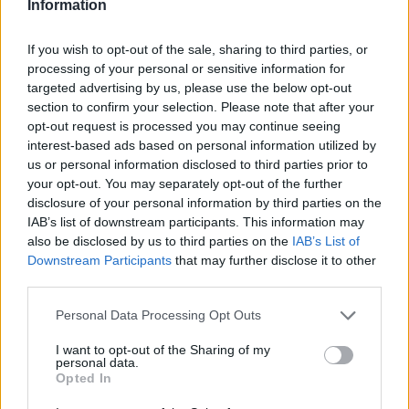
Information
S2
If you wish to opt-out of the sale, sharing to third parties, or
processing of your personal or sensitive information for
Responder
targeted advertising by us, please use the below opt-out
section to confirm your selection. Please note that after your
opt-out request is processed you may continue seeing
Danilopezmx27
interest-based ads based on personal information utilized by
us or personal information disclosed to third parties prior to
Publicado
20 de Febrero del 2018
your opt-out. You may separately opt-out of the further
disclosure of your personal information by third parties on the
En 19/2/2018 a las 15:53,
Carlisu84
dijo:
IAB’s list of downstream participants. This information may
also be disclosed by us to third parties on the
IAB’s List of
Tendrías que hacer un puente en los pines del airbag. hay
Downstream Participants
that may further disclose it to other
bastantes bricos sobre esto que te ayudarán a realizarlo sin
third parties.
problema.
Personal Data Processing Opt Outs
S2
I want to opt-out of the Sharing of my
Donde podria ver como se hace?
personal data.
Opted In