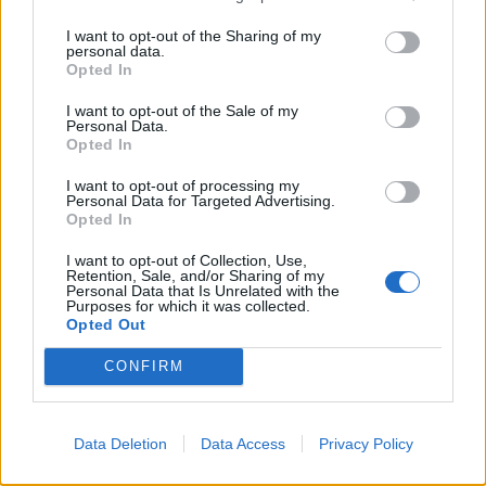
Publicado
14 de Marzo del 2019
I want to opt-out of the Sharing of my
personal data.
Pues nop ni aceite ni anticogelante.No se que hacer he pedido
Opted In
opiniones de varios mecánicos y también me an mirado con la
Texa aver sí hay fallo y nada....buaaa no se que hacer más
I want to opt-out of the Sale of my
Personal Data.
Opted In
Responder
I want to opt-out of processing my
Personal Data for Targeted Advertising.
Opted In
I want to opt-out of Collection, Use,
batanson
Retention, Sale, and/or Sharing of my
Personal Data that Is Unrelated with the
Publicado
14 de Marzo del 2019
Purposes for which it was collected.
Opted Out
Bienvenido.
A ver si este enlace te puede servir de ayuda:
CONFIRM
https://www.google.com/amp/s/amp.autofacil.es/conductor/2017/
11/02/coche-diesel-echa-humo-blanco-grave/41185.html
Data Deletion
Data Access
Privacy Policy
Un saludo.