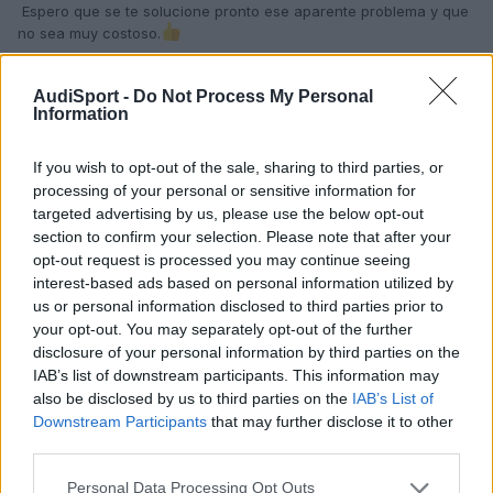
Espero que se te solucione pronto ese aparente problema y que
no sea muy costoso.
Disfruta también de todo lo que tenemos;
aquí tienen cabida
AudiSport -
Do Not Process My Personal
tod@s l@s que quieran pertenecer, aprender y compartir
Information
experiencias y conocimientos, eso sí, con respeto y de muy
buenas maneras, que siempre se agradecen. Nosotros por
nuestra parte, estaremos encantados de ayudarte en lo que
If you wish to opt-out of the sale, sharing to third parties, or
necesites.
processing of your personal or sensitive information for
targeted advertising by us, please use the below opt-out
section to confirm your selection. Please note that after your
opt-out request is processed you may continue seeing
PRC Picoteo
interest-based ads based on personal information utilized by
Un cordial saludo desde
us or personal information disclosed to third parties prior to
Pontevedra
.
your opt-out. You may separately opt-out of the further
disclosure of your personal information by third parties on the
IAB’s list of downstream participants. This information may
also be disclosed by us to third parties on the
IAB’s List of
Responder
Downstream Participants
that may further disclose it to other
third parties.
Personal Data Processing Opt Outs
Simons