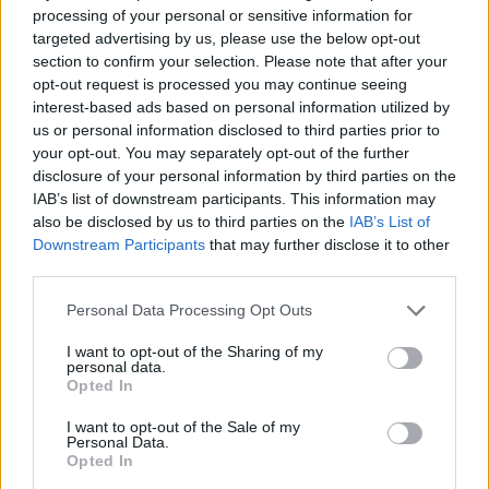
processing of your personal or sensitive information for
targeted advertising by us, please use the below opt-out
En efecto al realizar el cambio lo efectuaré al completo. El
section to confirm your selection. Please note that after your
anterior propietario me comentó que fue a llevarlo para
opt-out request is processed you may continue seeing
comprobar la correa y que todavía se encontraba en buenas
condiciones, por lo que no se ha sustituido todavía.
interest-based ads based on personal information utilized by
No tardaré mucho en hacerlo, de momento no lo uso
us or personal information disclosed to third parties prior to
frecuentemente hasta vender el Seat Ibiza.
your opt-out. You may separately opt-out of the further
disclosure of your personal information by third parties on the
Un saludo.
IAB’s list of downstream participants. This information may
also be disclosed by us to third parties on the
IAB’s List of
Downstream Participants
that may further disclose it to other
third parties.
Responder
Personal Data Processing Opt Outs
I want to opt-out of the Sharing of my
Bully
personal data.
Publicado
17 de Marzo del 2019
Opted In
I want to opt-out of the Sale of my
En 16/3/2019 a las 23:28,
RamonA48k
dijo:
Personal Data.
Opted In
Tiene correa , es más tendrá un kit con sus tensores ,