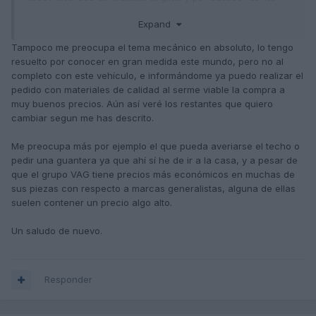
fallas y a ver si tienes suerte con las capotas yo les tengo
Expand
respeto por su valor pero he decir que en verano es una
flipada un abrazo
Tampoco me preocupa el tema mecánico en absoluto, lo tengo
resuelto por conocer en gran medida este mundo, pero no al
completo con este vehículo, e informándome ya puedo realizar el
pedido con materiales de calidad al serme viable la compra a
muy buenos precios. Aún así veré los restantes que quiero
cambiar segun me has descrito.
Me preocupa más por ejemplo el que pueda averiarse el techo o
pedir una guantera ya que ahí sí he de ir a la casa, y a pesar de
que el grupo VAG tiene precios más económicos en muchas de
sus piezas con respecto a marcas generalistas, alguna de ellas
suelen contener un precio algo alto.
Un saludo de nuevo.
Responder