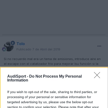
Tolo
Publicado
7 de Abril del 2019
Si no recuerdo mal era un tema de emisiones, introduce aire en
el escape con el catalizador frio para mejorar lsu función si la
memoria no me falla.
AudiSport -
Do Not Process My Personal
Information
Responder
If you wish to opt-out of the sale, sharing to third parties, or
processing of your personal or sensitive information for
targeted advertising by us, please use the below opt-out
Mendizalea
section to confirm your selection. Please note that after your