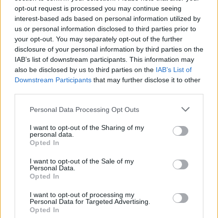
Publicado
10 de Abril del 2019
opt-out request is processed you may continue seeing
interest-based ads based on personal information utilized by
En 7/4/2019 a las 21:11,
Tolo
dijo:
us or personal information disclosed to third parties prior to
your opt-out. You may separately opt-out of the further
disclosure of your personal information by third parties on the
Si no recuerdo mal era un tema de emisiones, introduce
IAB’s list of downstream participants. This information may
aire en el escape con el catalizador frio para mejorar lsu
función si la memoria no me falla.
also be disclosed by us to third parties on the
IAB’s List of
Downstream Participants
that may further disclose it to other
third parties.
Gracias por
Hola Tolo, efectivamente es como tu indicas.
compartir tus conocimientos.
Personal Data Processing Opt Outs
Si me permites amplio un
poco la información (extraido de un foro de TT de UK):
I want to opt-out of the Sharing of my
personal data.
Opted In
El N112 es el
I want to opt-out of the Sale of my
Personal Data.
interruptor de
Opted In
I want to opt-out of processing my
Personal Data for Targeted Advertising.
encendido / apagado
Opted In