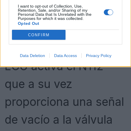
I want to opt-out of Collection, Use,
para la válvula
Retention, Sale, and/or Sharing of my
Personal Data that Is Unrelated with the
Purposes for which it was collected.
Opted Out
combinada. Durante
CONFIRM
un arranque en frío, la
Data Deletion
Data Access
Privacy Policy
ECU activa el N112
que a su vez
proporciona una señal
de vacío a la válvula