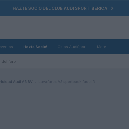
HAZTE SOCIO DEL CLUB AUDI SPORT IBERICA
eventos
Hazte Socio!
Clubs AudiSport
More
 del foro
tricidad Audi A3 8V
Lavafaros A3 sportback facelift