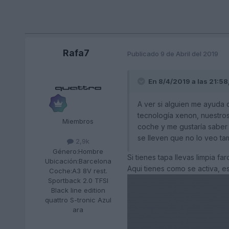
Rafa7
Publicado
9 de Abril del 2019
En 8/4/2019 a las 21:58
A ver si alguien me ayuda 
tecnología xenon, nuestros
Miembros
coche y me gustaría saber 
se lleven que no lo veo t
2,9k
Género:
Hombre
Si tienes tapa llevas limpia f
Ubicación:
Barcelona
Aqui tienes como se activa, e
Coche:
A3 8V rest.
Sportback 2.0 TFSI
Black line edition
quattro S-tronic Azul
ara