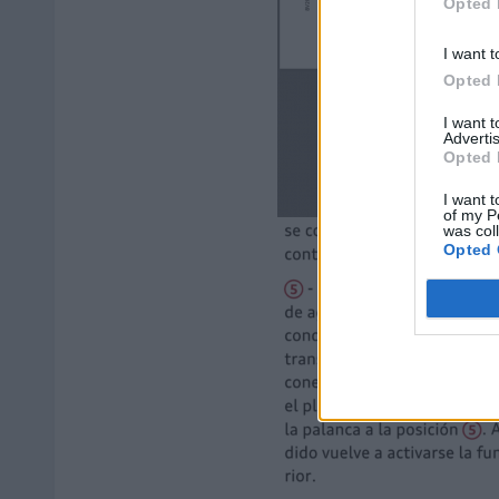
Opted 
I want t
Opted 
I want 
Advertis
Opted 
I want t
of my P
was col
Opted 