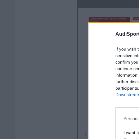
AudiSport
If you wish 
sensitive in
confirm you
continue se
information 
further disc
participants
Downstream 
Persona
I want t