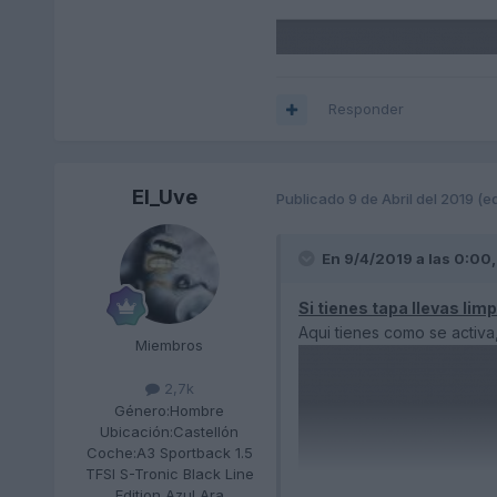
Responder
El_Uve
Publicado
9 de Abril del 2019
(e
En 9/4/2019 a las 0:00
Si tienes tapa llevas limp
Aqui tienes como se activa
Miembros
2,7k
Género:
Hombre
Ubicación:
Castellón
Coche:
A3 Sportback 1.5
TFSI S-Tronic Black Line
Edition Azul Ara