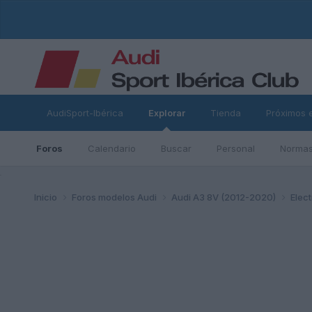
AudiSport-Ibérica
Explorar
Tienda
Próximos 
Foros
Calendario
Buscar
Personal
Normas
ad
Inicio
Foros modelos Audi
Audi A3 8V (2012-2020)
Elec