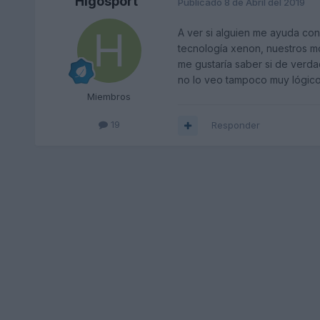
Higosport
Publicado
8 de Abril del 2019
A ver si alguien me ayuda con
tecnología xenon, nuestros m
me gustaría saber si de verda
no lo veo tampoco muy lógic
Miembros
19
Responder