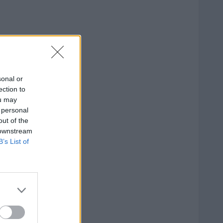
sonal or
ection to
ou may
 personal
out of the
 downstream
B’s List of