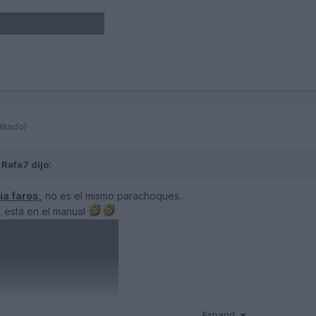
ditado)
,
Rafa7
dijo:
ia faros,
no es el mismo parachoques.
, está en el manual
Expand