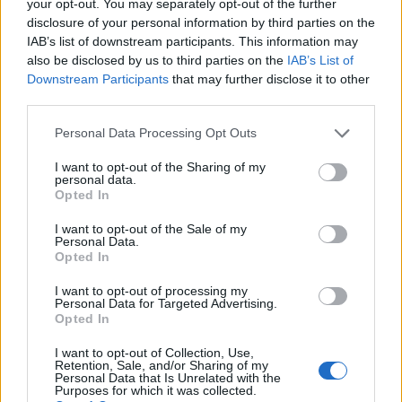
your opt-out. You may separately opt-out of the further
disclosure of your personal information by third parties on the
IAB’s list of downstream participants. This information may
also be disclosed by us to third parties on the
IAB’s List of
Downstream Participants
that may further disclose it to other
third parties.
susopampin
Personal Data Processing Opt Outs
Publicado
9 de Abril del 2019
I want to opt-out of the Sharing of my
personal data.
Hola, bienvenido a éste ya tu foro y espero que pronto al
Opted In
Club
DaniGMX
.
I want to opt-out of the Sale of my
Personal Data.
Que disfrutes de esa gran máquina y te de cantidad de alegrías.
Opted In
I want to opt-out of processing my
Personal Data for Targeted Advertising.
Disfruta también de todo lo que tenemos;
aquí tienen cabida
Opted In
tod@s l@s que quieran pertenecer, aprender y compartir
experiencias y conocimientos, eso sí, con respeto y de muy
I want to opt-out of Collection, Use,
buenas maneras, que siempre se agradecen. Nosotros por
Retention, Sale, and/or Sharing of my
nuestra parte, estaremos encantados de ayudarte en lo que
Personal Data that Is Unrelated with the
Purposes for which it was collected.
necesites.