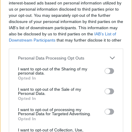
interest-based ads based on personal information utilized by
Yow_A3
us or personal information disclosed to third parties prior to
Publicado
25 de Septiembre del 2024
your opt-out. You may separately opt-out of the further
disclosure of your personal information by third parties on the
BIENVENIDO
a este subforo de presentaciones elmamee!!!
IAB’s list of downstream participants. This information may
Hola!!!!
also be disclosed by us to third parties on the
IAB’s List of
Primeramente permíteme que te comunique nada mas que como
Downstream Participants
that may further disclose it to other
info,por si las desconoces...que como nuevo miembro , aunque
third parties.
no lo seas tienes una serie de normas
y restricciones y son
estas...
Personal Data Processing Opt Outs
I want to opt-out of the Sharing of my
personal data.
Opted In
I want to opt-out of the Sale of my
Personal Data.
Opted In
I want to opt-out of processing my
Personal Data for Targeted Advertising.
Opted In
I want to opt-out of Collection, Use,