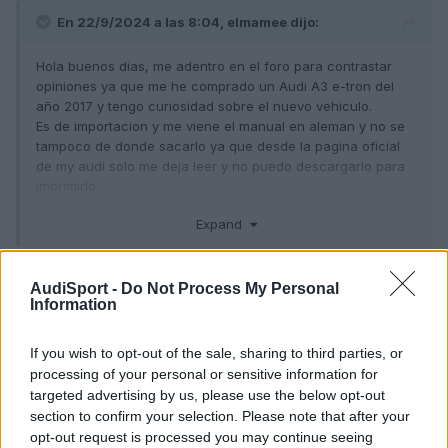
En 22/9/2024 a las 8:04,
elmamee
dijo:
Hola buenos dias, me adentro en el foro para contrastar
opiniones ya que me he comprado un Audi A3 e-tron del
año 2017 y tengo curiosidad sobre el nuevo vehiculo.
Es de importacion y me viene el manual en aleman y no se
tampoco de donde sacarlo ya que desde la pagina oficial
de my audi solo me deja leer y no puedo descargarlo para
imprimirlo.
Muchas gracias un saludo
Expand
Bienvenido al foro elmamee!! A disfrutar de tu audi. Gracias por
las fotos. Nos tienes al tanto de sus cuidados y mimos. A ver si te
AudiSport -
Do Not Process My Personal
pueden ayudar con lo que precisas!
Information
Salu2 desde Málaga
If you wish to opt-out of the sale, sharing to third parties, or
processing of your personal or sensitive information for
Responder
targeted advertising by us, please use the below opt-out
section to confirm your selection. Please note that after your
opt-out request is processed you may continue seeing