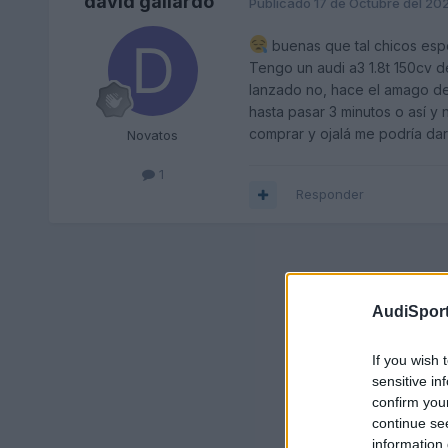
david gallardo
Publicado
17 de Octubre del 20
buenas que tal chicos espe
Tengo un audi a3 1.8t 150cv d
lanzado no, hace el amago de
hasta pasar 3 minutos o así y
comprar y ojalá me podría dar
Novatos
1
Responder
AudiSport
If you wish 
sensitive in
confirm you
continue se
information 