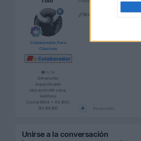
Tolo
Publicado
18 de Octubre del 20
¿Filtro de combustible?
Colaborador Foro
Clasicos
9,5k
Género:
No
especificado
Ubicación:
Mi casa,
teléfono
Coche:
MG4 + A2 BHC
(Ex B4,B6)
Responder
Unirse a la conversación