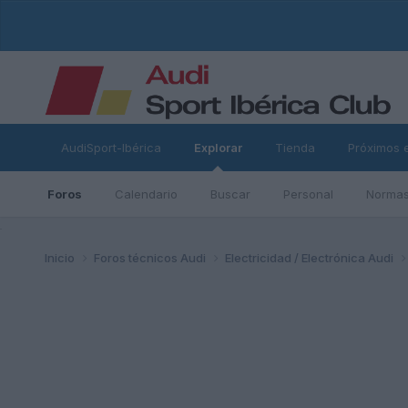
AudiSport-Ibérica
Explorar
Tienda
Próximos 
Foros
Calendario
Buscar
Personal
Normas
ad
Inicio
Foros técnicos Audi
Electricidad / Electrónica Audi