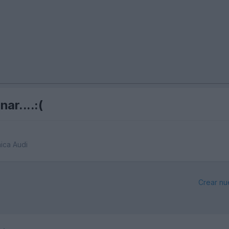
ar....:(
nica Audi
Crear nu