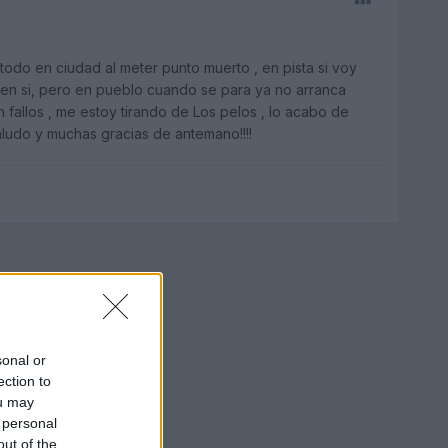
odo en ciudad al meter punto muerto , en pista si voy
 en si, pero en pueblo cuando se para ya no arranca
 fallos , me estoy tirando de Los pelos , lo acabo de
ludo y muchas gracias de antemano!!!!
sonal or
ection to
ou may
 personal
out of the