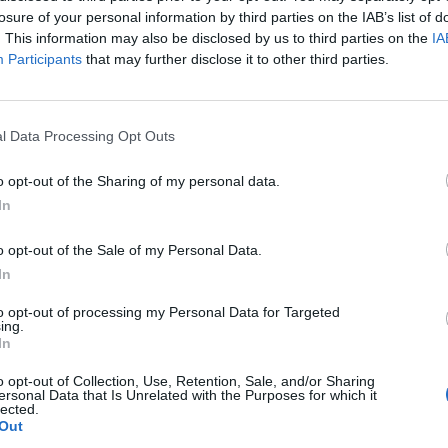
losure of your personal information by third parties on the IAB’s list of
. This information may also be disclosed by us to third parties on the
IA
Participants
that may further disclose it to other third parties.
24
l Data Processing Opt Outs
o opt-out of the Sharing of my personal data.
In
e vacio o mismamente la antirretorno de vacio del motor.
o opt-out of the Sale of my Personal Data.
ubos, para facilitar la tarea puedes hacerlo con humo y ASI puedes ve
In
to opt-out of processing my Personal Data for Targeted
ing.
In
o opt-out of Collection, Use, Retention, Sale, and/or Sharing
ersonal Data that Is Unrelated with the Purposes for which it
lected.
Out