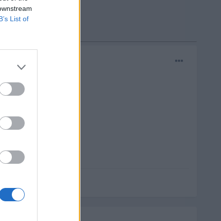
 downstream
B’s List of
r las fisuras.