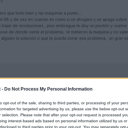
24
ro que todo bien y las maquinas a punto....
el 98 y de vez en cuando es como si se ahogara y se apaga sobre t
 bajar de revoluciones , piso embrague le doy un pisotón y vuelve
 nose de donde viene el problema, le metieron la maquina y no salen
 alguien la solución o que le pueda sonar ese problema, un gran sa
 -
Do Not Process My Personal Information
to opt-out of the sale, sharing to third parties, or processing of your per
formation for targeted advertising by us, please use the below opt-out s
r selection. Please note that after your opt-out request is processed y
eing interest-based ads based on personal information utilized by us or
disclosed to third parties prior to your opt-out. You may separately opt-