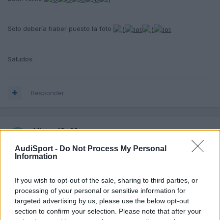
Solo debería haber puesto la foto
Saludos.
Responder
VirtualSaM
Publicado
23 de Mayo del 2004
AudiSport -
Do Not Process My Personal
Information
En 3 puertas tiene q estar bastante mejor.
Hay q reconocer q bmw le saca mas partido a la cilindrada q
If you wish to opt-out of the sale, sharing to third parties, or
otras marcas. Aunq seguramente esos 13 cv de mas suenan a
processing of your personal or sensitive information for
justificacion de mayor precio de cara a compararlos con el A3
targeted advertising by us, please use the below opt-out
2.0. Porq fijo q sale mas caro, no?
section to confirm your selection. Please note that after your