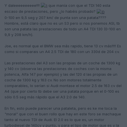
Y daleeeeeeeeee!!!!
que manía con que el TDI 140 esta
escaso de prestaciones, pero ¿lo habéis probado?
0-100 en 9,5 seg y 207 km/ de punta son una patata????
Hombre, está claro que no es un S3 pero si nos ponemos ASI, tb
son una patata las prestaciones de todo un A4 TDI 130 (0-100 en
9,9 y 208 km/h).
Joe, es normal que el BMW sea más rapido, tiene 13 cv más!!!!! Es
como si comparais un A4 2.5 TDI de 180 con un 330d de 204 cv.
Las prestaciones del A3 son las propias de un coche de 1300 kg
y 140 cv (observa las prestaciones de coches con la misma
potenca, Alfa 147 por ejemplo) y las del 120 d las propias de un
coche de 1300 kg y 163 cv. No son motores totalmente
comparables, lo serían si Audi montase el motor 2.5 de 163 cv del
A4 (que por cierto tb debe ser una patata porque en el 0-100 es
sólo 0.5 seg más rápido que el A3 2.0 de 140.
En fin, esto puede parecer una pataleta, pero es ke me toca la
"moral" que con el buen rollo que hay en este foro se machaque
tanto al nuevo TDI de Audi. El 2.0 es lo que es, un motor
turbodiesel de 140cv y punto, y para el tipo de motor que es y la