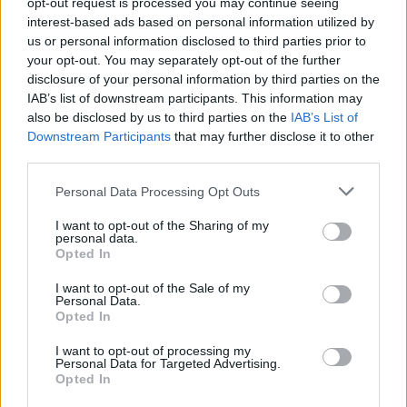
opt-out request is processed you may continue seeing
interest-based ads based on personal information utilized by
Responder
us or personal information disclosed to third parties prior to
your opt-out. You may separately opt-out of the further
disclosure of your personal information by third parties on the
Juaner
IAB’s list of downstream participants. This information may
also be disclosed by us to third parties on the
IAB’s List of
Publicado
23 de Mayo del 2004
Downstream Participants
that may further disclose it to other
third parties.
Cada vez que veo un nuevo modelo de BMW me pongo malo.
¡QUIÉN C*J*NES ES EL DISEÑADOR JEFE!
. Es una pena lo que
Personal Data Processing Opt Outs
le están haciendo a la marca
I want to opt-out of the Sharing of my
personal data.
Opted In
Responder
I want to opt-out of the Sale of my
Personal Data.
Opted In
juanluisvg
Publicado
23 de Mayo del 2004
I want to opt-out of processing my
Personal Data for Targeted Advertising.
Opted In
Manu dijo: