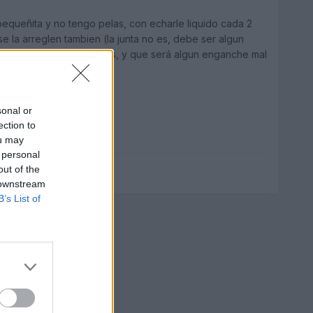
pequeñita y no tengo pelas, con echarle liquido cada 2
se la arreglen tambien (la junta no es, debe ser algun
una raja en los manguitos, y que será algun enganche mal
sonal or
ection to
ou may
 personal
out of the
 downstream
B’s List of