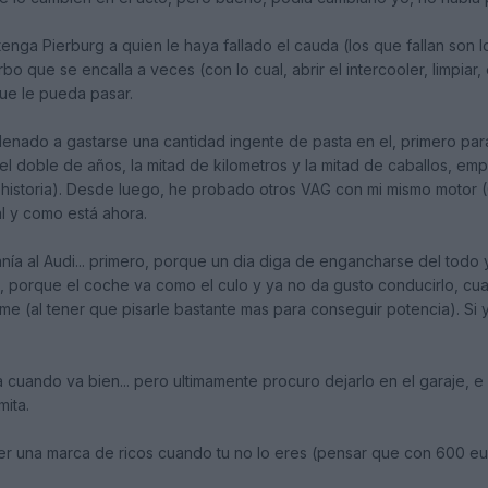
nga Pierburg a quien le haya fallado el cauda (los que fallan son l
urbo que se encalla a veces (con lo cual, abrir el intercooler, limpiar
ue le pueda pasar.
enado a gastarse una cantidad ingente de pasta en el, primero para
el doble de años, la mitad de kilometros y la mitad de caballos, em
historia). Desde luego, he probado otros VAG con mi mismo motor (
al y como está ahora.
nía al Audi... primero, porque un dia diga de engancharse del todo
o, porque el coche va como el culo y ya no da gusto conducirlo, c
 (al tener que pisarle bastante mas para conseguir potencia). Si ya
 cuando va bien... pero ultimamente procuro dejarlo en el garaje, e
mita.
er una marca de ricos cuando tu no lo eres (pensar que con 600 eu