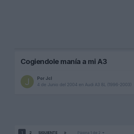
Cogiendole manía a mi A3
Por
Jcl
4 de Junio del 2004
en
Audi A3 8L (1996-2003)
1
2
SIGUIENTE
Página 1 de 2