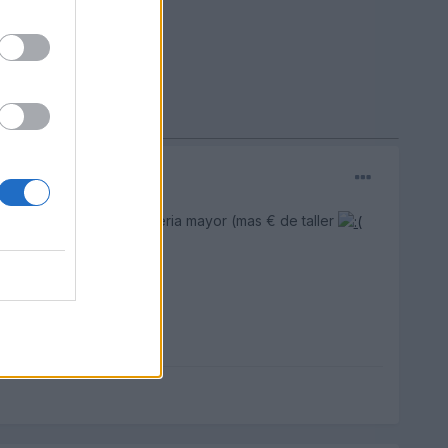
.) y puedes hacer una averia mayor (mas € de taller