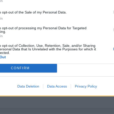
In
o opt-out of the Sale of my Personal Data.
In
to opt-out of processing my Personal Data for Targeted
ing.
In
o opt-out of Collection, Use, Retention, Sale, and/or Sharing
ersonal Data that Is Unrelated with the Purposes for which it
lected.
o ir bien el coche haces que este sufra mas (gaste mas aceite, etc..
Out
CONFIRM
o, como dicen por aqui, iras jodio pero contento
Data Deletion
Data Access
Privacy Policy