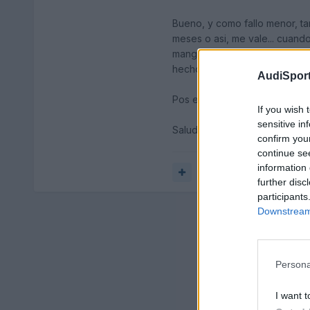
Bueno, y como fallo menor, ta
meses o asi, me vale... cuando
manguito que no está encajado
hecho).
AudiSport
Pos eso, ganas de quejarme t
If you wish 
sensitive in
Saludos! :-)
confirm you
continue se
information 
Responder
further disc
participants
Downstream 
Persona
I want t