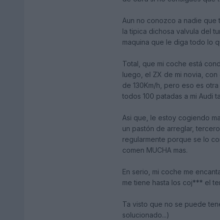
Aun no conozco a nadie que te
la tipica dichosa valvula del t
maquina que le diga todo lo q
Total, que mi coche está cond
luego, el ZX de mi novia, con 
de 130Km/h, pero eso es otra 
todos 100 patadas a mi Audi t
Asi que, le estoy cogiendo ma
un pastón de arreglar, tercer
regularmente porque se lo come
comen MUCHA mas.
En serio, mi coche me encanta
me tiene hasta los coj*** el te
Ta visto que no se puede ten
solucionado...)