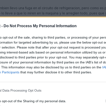
mbien llevo una fuga en el circuito de refrigeracion, pero como es 
 lo lleve a que lo miren en la maquina y le arreglen todo, pues que 
 bien. Ni siquiera gotea asi que doy por sentado que no lleva ning
 -
Do Not Process My Personal Information
enía hoy.
to opt-out of the sale, sharing to third parties, or processing of your per
formation for targeted advertising by us, please use the below opt-out s
r selection. Please note that after your opt-out request is processed y
eing interest-based ads based on personal information utilized by us or
disclosed to third parties prior to your opt-out. You may separately opt-
losure of your personal information by third parties on the IAB’s list of
. This information may also be disclosed by us to third parties on the
IA
Participants
that may further disclose it to other third parties.
l Data Processing Opt Outs
o opt-out of the Sharing of my personal data.