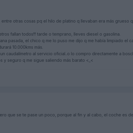
 entre otras cosas pq el hilo de platino q llevaban era más grueso q
tros fallan todos!!! tarde o temprano, lleves diesel o gasolina.
na pasada, el chico q me lo puso me dijo q me había limpiado el cau
 durará 10.000kms más.
levar un caudalímetro al servicio oficial..o lo compro directamente a
os y seguro q me sigue saliendo más barato <_<
ero que se te pase un poco, porque al fin y al cabo, el coche es del 