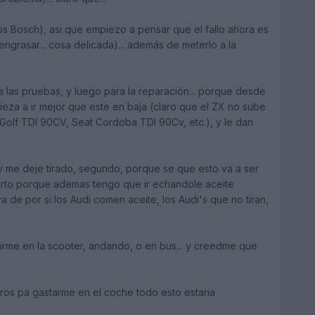
os Bosch), asi que empiezo a pensar que el fallo ahora es
, engrasar... cosa delicada)... además de meterlo a la
 las pruebas, y luego para la reparación... porque desde
pieza a ir mejor que este en baja (claro que el ZX no sube
Golf TDI 90CV, Seat Cordoba TDI 90Cv, etc.), y le dan
 y me deje tirado, segundo, porque se que esto va a ser
uarto porque ademas tengo que ir echandole aceite
 de por si los Audi comen aceite, los Audi's que no tiran,
 irme en la scooter, andando, o en bus... y creedme que
ros pa gastarme en el coche todo esto estaria