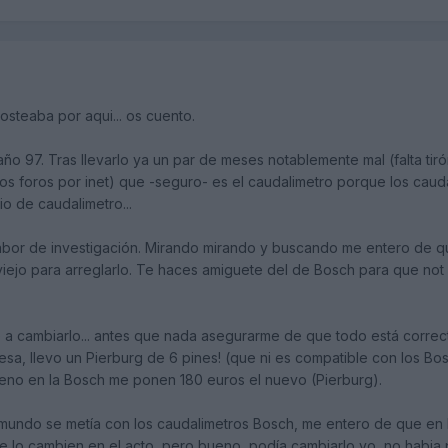
steaba por aqui... os cuento.
año 97. Tras llevarlo ya un par de meses notablemente mal (falta ti
ios foros por inet) que -seguro- es el caudalimetro porque los caud
o de caudalimetro...
bor de investigación. Mirando mirando y buscando me entero de qu
ejo para arreglarlo. Te haces amiguete del de Bosch para que not e
e a cambiarlo... antes que nada asegurarme de que todo está correct
resa, llevo un Pierburg de 6 pines! (que ni es compatible con los Bo
eno en la Bosch me ponen 180 euros el nuevo (Pierburg).
l mundo se metía con los caudalimetros Bosch, me entero de que en
e lo cambien en el acto, pero bueno, podía cambiarlo yo, no habia pr