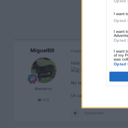
Opted 
I want t
Opted 
I want 
Advertis
Opted 
MiguelBR
Publicado
4 de Junio del 2004
I want t
of my P
was col
Hola. Como tu bien dices al n
Opted 
).
No se tio, apretate y arreglal
Miembros
Un saludo
606
Responder