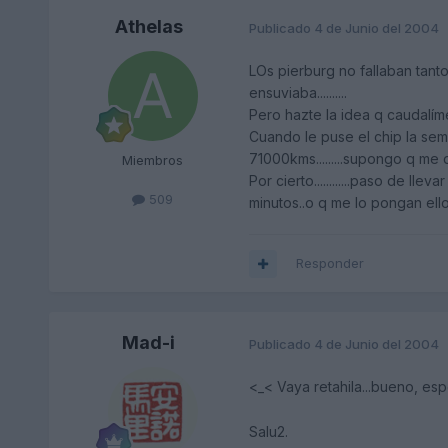
Athelas
Publicado
4 de Junio del 2004
LOs pierburg no fallaban tanto
ensuviaba..........
Pero hazte la idea q caudalíme
Cuando le puse el chip la sema
71000kms.........supongo q me
Miembros
Por cierto............paso de l
509
minutos..o q me lo pongan ell
Responder
Mad-i
Publicado
4 de Junio del 2004
<_< Vaya retahila...bueno, esp
Salu2.