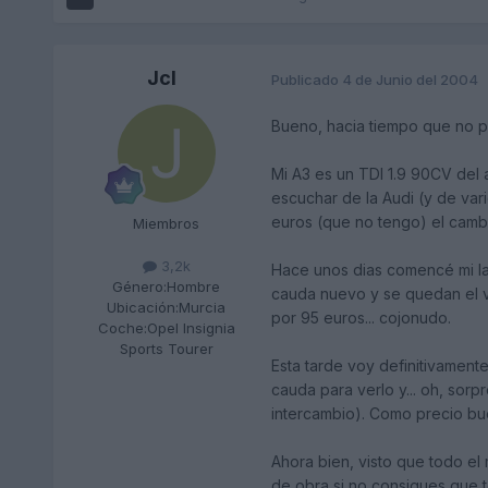
Jcl
Publicado
4 de Junio del 2004
Bueno, hacia tiempo que no po
Mi A3 es un TDI 1.9 90CV del 
escuchar de la Audi (y de var
euros (que no tengo) el cambi
Miembros
3,2k
Hace unos dias comencé mi la
Género:
Hombre
cauda nuevo y se quedan el vi
Ubicación:
Murcia
por 95 euros... cojonudo.
Coche:
Opel Insignia
Sports Tourer
Esta tarde voy definitivament
cauda para verlo y... oh, sorp
intercambio). Como precio bu
Ahora bien, visto que todo e
de obra si no consigues que t