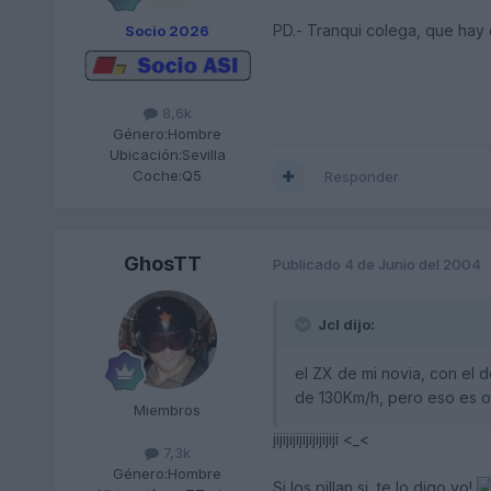
PD.- Tranqui colega, que hay 
Socio 2026
8,6k
Género:
Hombre
Ubicación:
Sevilla
Coche:
Q5
Responder
GhosTT
Publicado
4 de Junio del 2004
Jcl dijo:
el ZX de mi novia, con el d
de 130Km/h, pero eso es ot
Miembros
jijijijijijijijijiji <_<
7,3k
Género:
Hombre
Si los pillan si, te lo digo yo!