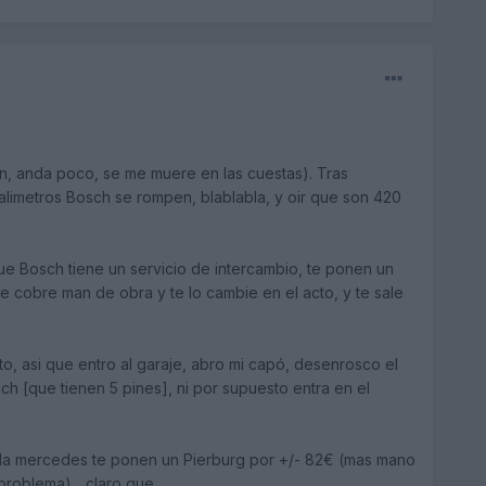
rón, anda poco, se me muere en las cuestas). Tras
alimetros Bosch se rompen, blablabla, y oir que son 420
e Bosch tiene un servicio de intercambio, te ponen un
 cobre man de obra y te lo cambie en el acto, y te sale
o, asi que entro al garaje, abro mi capó, desenrosco el
sch [que tienen 5 pines], ni por supuesto entra en el
 la mercedes te ponen un Pierburg por +/- 82€ (mas mano
oblema)... claro que...