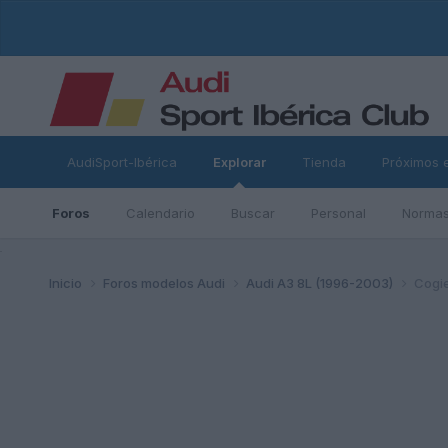
AudiSport-Ibérica
Explorar
Tienda
Próximos 
Foros
Calendario
Buscar
Personal
Normas
ad
Inicio
Foros modelos Audi
Audi A3 8L (1996-2003)
Cogie