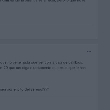
cambiando la palanca se arregla, pero lo que no te
rque no tiene nada que ver con la caja de cambios.
en-20 que me diga exactamente que es lo que le han
men por el pito del sereno????