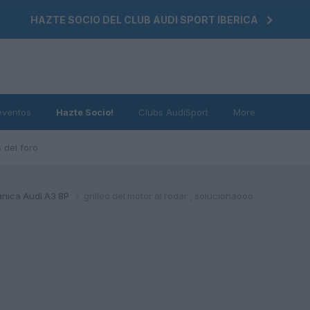
HAZTE SOCIO DEL CLUB AUDI SPORT IBERICA
eventos
Hazte Socio!
Clubs AudiSport
More
 del foro
nica Audi A3 8P
grilleo del motor al rodar , solucionaooo