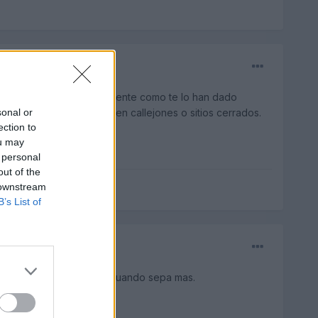
 explicaras mas detenidamente como te lo han dado
sonal or
as audible cuando estan en callejones o sitios cerrados.
ection to
ou may
 personal
out of the
 downstream
B’s List of
ntrarlo, ya os dire algo cuando sepa mas.