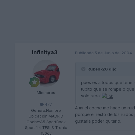
infinitya3
Publicado
5 de Junio del 2004
Ruben-20 dijo:
pues es a todos que tenei
tubito que se rompe o que 
Miembros
solo silba!
477
A mi el coche me hace un ruido
Género:
Hombre
porque el resto de los ruidos
Ubicación:
MADRID
gustaria poder quitarlo.
Coche:
A5 SportBack
Sport 1.4 TFSI S Tronic
150cv