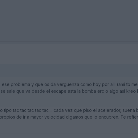
s ese problema y que os da verguenza como hoy por alli (ami tb m
se sale que va desde el escape asta la bomba erc o algo asi kreo k
 tipo tac tac tac tac tac.... cada vez que piso el acelerador, suena
 propios de ir a mayor velocidad digamos que lo encubren. Te refi