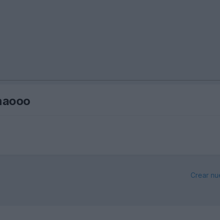
onaooo
Crear nu