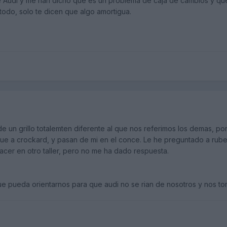
Audi y me han dicho que es un problema de caja de cambios y que 
todo, solo te dicen que algo amortigua.
 un grillo totalemten diferente al que nos referimos los demas, po
ue a crockard, y pasan de mi en el conce. Le he preguntado a rub
hacer en otro taller, pero no me ha dado respuesta.
e pueda orientarnos para que audi no se rian de nosotros y nos to