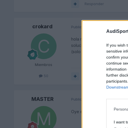
Responder
crokard
Publicado
5 de Junio del 2004
AudiSport
hola ruben , no se si estare
If you wish 
solucion pq yo con este grille
sensitive in
(solo lo hace a bajas vueltas 
confirm you
continue se
Miembros
information 
further disc
50
Responder
participants
Downstream 
MASTER
Publicado
7 de Junio del 2004
Persona
Oye ese ruido a mi tambien me
I want t