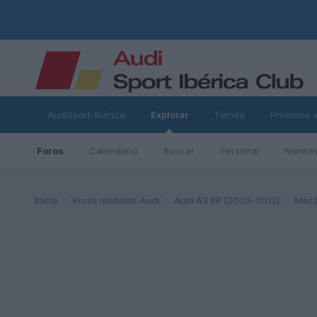
AudiSport-Ibérica
Explorar
Tienda
Próximos 
Foros
Calendario
Buscar
Personal
Normas
ad
Inicio
Foros modelos Audi
Audi A3 8P (2003-2012)
Mecá