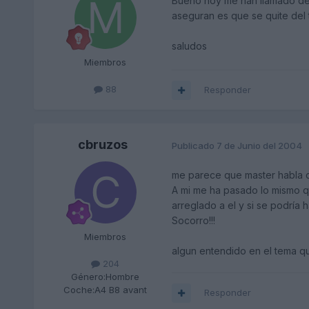
Bueno hoy me han llamado de 
aseguran es que se quite del 
saludos
Miembros
88
Responder
cbruzos
Publicado
7 de Junio del 2004
me parece que master habla de
A mi me ha pasado lo mismo q
arreglado a el y si se podría 
Socorro!!!
Miembros
algun entendido en el tema qu
204
Género:
Hombre
Coche:
A4 B8 avant
Responder