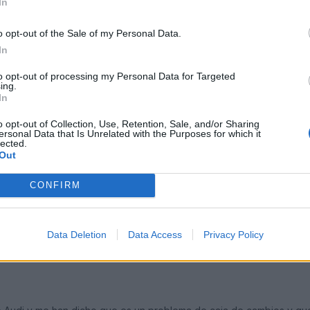
In
o opt-out of the Sale of my Personal Data.
In
to opt-out of processing my Personal Data for Targeted
ing.
In
o opt-out of Collection, Use, Retention, Sale, and/or Sharing
ersonal Data that Is Unrelated with the Purposes for which it
solucion haber si nos indicas q es pq yo volvi al conce y dije lo del tubi
lected.
 los huevos hablando en plata,........
Out
CONFIRM
Data Deletion
Data Access
Privacy Policy