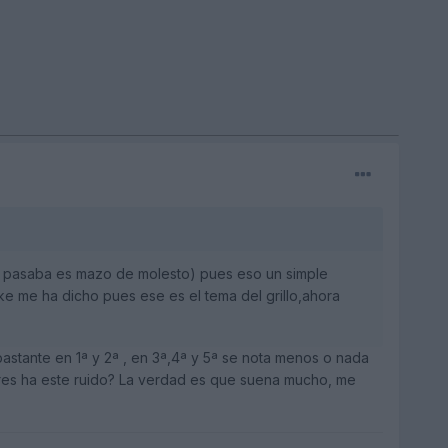
e pasaba es mazo de molesto) pues eso un simple
e me ha dicho pues ese es el tema del grillo,ahora
 bastante en 1ª y 2ª , en 3ª,4ª y 5ª se nota menos o nada
eres ha este ruido? La verdad es que suena mucho, me