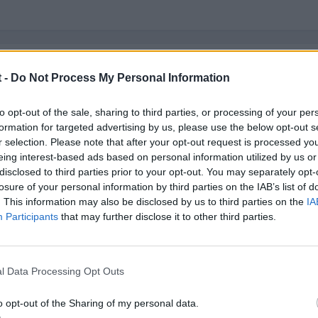
 -
Do Not Process My Personal Information
mos hablando delmismo grilleo pero de todas formas te agradeceria
to opt-out of the sale, sharing to third parties, or processing of your per
o ya toy loco, es un grilleo q hace a mu bajas vueltas y q se hace m
formation for targeted advertising by us, please use the below opt-out s
entre 1.500 y 2000 aprox.)
r selection. Please note that after your opt-out request is processed y
eing interest-based ads based on personal information utilized by us or
disclosed to third parties prior to your opt-out. You may separately opt-
losure of your personal information by third parties on the IAB’s list of
. This information may also be disclosed by us to third parties on the
IA
Participants
that may further disclose it to other third parties.
l Data Processing Opt Outs
 lo hace, ahora mismo lo tengo en el taller para ver si pueden enco
o opt-out of the Sharing of my personal data.