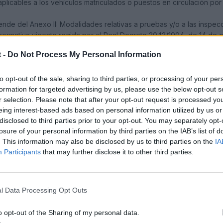
aplicables a los vehículos matriculados o puestos en circulación po
nde del Anexo II: Modalidades relativas a pruebas y/o a las inspecc
normativa vigente regida por el Real Decreto 2042/1994, de 14 de 
ulos matriculados en el territorio nacional, cualquiera que sea su ca
 -
Do Not Process My Personal Information
ituido por otro recientemente (cosa que ignoro), o entonces tendrei
to opt-out of the sale, sharing to third parties, or processing of your per
formation for targeted advertising by us, please use the below opt-out s
r selection. Please note that after your opt-out request is processed y
 la ITV ¿no os parece? Será un complot de los fabricantes para que
eing interest-based ads based on personal information utilized by us or
jajaajajajaj
disclosed to third parties prior to your opt-out. You may separately opt-
losure of your personal information by third parties on the IAB’s list of
. This information may also be disclosed by us to third parties on the
IA
Participants
that may further disclose it to other third parties.
l Data Processing Opt Outs
o opt-out of the Sharing of my personal data.