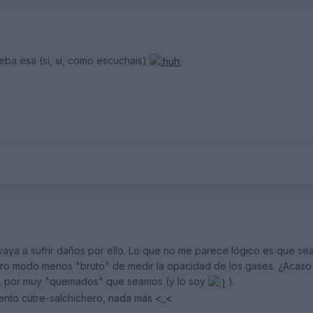
ueba esa (si, si, como escuchais)
vaya a sufrir daños por ello. Lo que no me parece lógico es que sea 
ro modo menos "bruto" de medir la opacidad de los gases. ¿Acaso l
s, por muy "quemados" que seamos (y lo soy
).
nto cutre-salchichero, nada más <_<