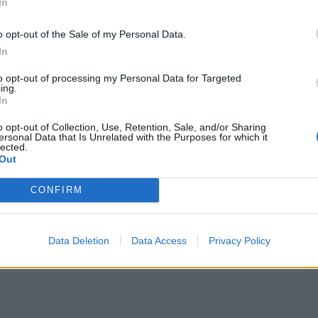
In
e llegue al corte de inyeccion una vez, ni dos...
o opt-out of the Sale of my Personal Data.
In
to opt-out of processing my Personal Data for Targeted
ing.
In
o opt-out of Collection, Use, Retention, Sale, and/or Sharing
ersonal Data that Is Unrelated with the Purposes for which it
lected.
Out
editado)
CONFIRM
 va a sufrir daños irreversibles, que nunca volverá a ser el mismo, 
Data Deletion
Data Access
Privacy Policy
to normal, no le exige trabajo excesivo al motor. Es más siempre es