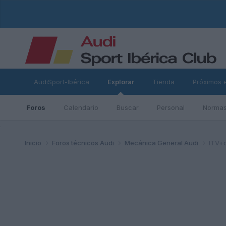
AudiSport-Ibérica
Explorar
Tienda
Próximos 
Foros
Calendario
Buscar
Personal
Normas
ad
Inicio
Foros técnicos Audi
Mecánica General Audi
ITV+