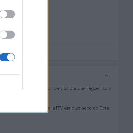
o que se le van a ir 2 años de vida por que llegue 1 sola
 bueno antes de llevarlo a la ITV darle un poco de Cera