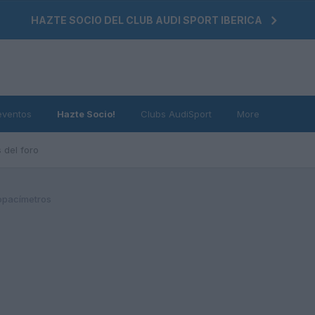
HAZTE SOCIO DEL CLUB AUDI SPORT IBERICA
eventos
Hazte Socio!
Clubs AudiSport
More
 del foro
opacímetros