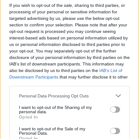
yo lo probé en el mío y de fábula, un saludo
If you wish to opt-out of the sale, sharing to third parties, or
processing of your personal or sensitive information for
targeted advertising by us, please use the below opt-out
section to confirm your selection. Please note that after your
Responder
opt-out request is processed you may continue seeing
interest-based ads based on personal information utilized by
us or personal information disclosed to third parties prior to
acanogon
your opt-out. You may separately opt-out of the further
disclosure of your personal information by third parties on the
Publicado
7 de Junio del 2004
IAB’s list of downstream participants. This information may
En mi caso, ya no tiene solucion, el seguro lo pagara igual, nunca
also be disclosed by us to third parties on the
IAB’s List of
pone pegas para nada, jejejeje
Downstream Participants
that may further disclose it to other
third parties.
Personal Data Processing Opt Outs
Responder
I want to opt-out of the Sharing of my
personal data.
Opted In
infinitya3
I want to opt-out of the Sale of my
Publicado
7 de Junio del 2004
Personal Data.
Opted In