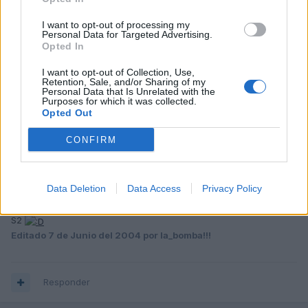
gracias, mañana se lo comentare a los de mi seguro, mientras
luego lo limpiare un poco y le pondre un poco de celo para que
I want to opt-out of processing my
no entre nada
Personal Data for Targeted Advertising.
Opted In
I want to opt-out of Collection, Use,
Responder
Retention, Sale, and/or Sharing of my
Personal Data that Is Unrelated with the
Purposes for which it was collected.
Opted Out
la_bomba!!!
CONFIRM
Publicado
7 de Junio del 2004
a mi el otro dia un camion m meto uno q sono como bala
asiq
Data Deletion
Data Access
Privacy Policy
intento no pegarme mucho a las camiones................y cuando veo
sitio los "ajusticio"
S2
Editado
7 de Junio del 2004
por la_bomba!!!
Responder