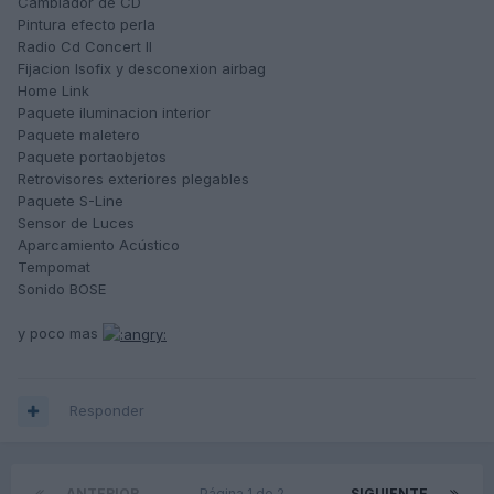
Cambiador de CD
Pintura efecto perla
Radio Cd Concert II
Fijacion Isofix y desconexion airbag
Home Link
Paquete iluminacion interior
Paquete maletero
Paquete portaobjetos
Retrovisores exteriores plegables
Paquete S-Line
Sensor de Luces
Aparcamiento Acústico
Tempomat
Sonido BOSE
y poco mas
Responder
ANTERIOR
Página 1 de 2
SIGUIENTE