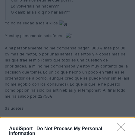
Como se nos keda el cuerpo???.
Lo volveriais ha hacer???
Q cambiariais o q no hariais???
Yo no he llegao a los 4 kilos
Y estoy plenamente satisfecho.
A mi personalmente no me compensa pagar 1800 € mas por 30
cv mas de motor, o por unas llantas, asientos y 4 cosas mas de
las que trae el mio (claro que todo es una cuestion de
prioridades, a mi no me compensaba y estoy muy contento de la
decision que tomé). Lo unico que hecho un poco en falta es el
ordenador de a bordo, aunque creo que se puede vivir sin el (asi
no me agobio con los consumos). Lo que si que le he puesto
como opcion ha sido los antinieblas y el tempomat. Al final todo
me ha salido por 22750€.
Saludetes!
AudiSport -
Do Not Process My Personal
Responder
Information