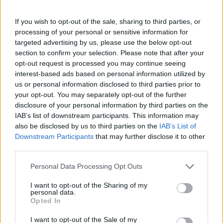
If you wish to opt-out of the sale, sharing to third parties, or
javier
processing of your personal or sensitive information for
Publicado
8 de Junio del 2004
targeted advertising by us, please use the below opt-out
section to confirm your selection. Please note that after your
he votado la opción 1, todò perfecto y contetísimo....y con mi
opt-out request is processed you may continue seeing
anterior 1.8T igual.
interest-based ads based on personal information utilized by
s2
us or personal information disclosed to third parties prior to
your opt-out. You may separately opt-out of the further
disclosure of your personal information by third parties on the
Responder
IAB’s list of downstream participants. This information may
also be disclosed by us to third parties on the
IAB’s List of
Downstream Participants
that may further disclose it to other
third parties.
Sr. Gordo
Publicado
8 de Junio del 2004
Personal Data Processing Opt Outs
I want to opt-out of the Sharing of my
Yo estoy muy contento con el coche, a los q odio tremendamente
personal data.
son a los de mi concesionario,
Opted In
me sangraron 26.600 E por mi coche, :blink:
es el 1.9 tdi , ambition con techo solar.
I want to opt-out of the Sale of my