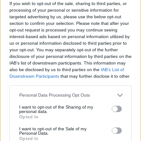
If you wish to opt-out of the sale, sharing to third parties, or
tiene buena pinta pero me parece que no tiene lo de blototh
processing of your personal or sensitive information for
manos libres y control por voz. El tomtom go 750 incluye todo
targeted advertising by us, please use the below opt-out
esto pero la pantalla es de 4,3" que os parece?...creo que no
section to confirm your selection. Please note that after your
tiene cartografia en 3D pero no se si eso es importante o no, a mi
opt-out request is processed you may continue seeing
en concreto me gustaria que la tubiera ( como el Garmin 765t,
interest-based ads based on personal information utilized by
pero no se si Garmin da tan buen resultado como TomTom)
us or personal information disclosed to third parties prior to
your opt-out. You may separately opt-out of the further
Jose Tortola me comenta lo del iGo pero no se exactamente que
disclosure of your personal information by third parties on the
es ( un software?? ) alguien me podria informar algo mas sobre el
iGo???
IAB’s list of downstream participants. This information may
also be disclosed by us to third parties on the
IAB’s List of
Downstream Participants
that may further disclose it to other
third parties.
Responder
Personal Data Processing Opt Outs
I want to opt-out of the Sharing of my
pacoA6
personal data.
Publicado
11 de Diciembre del 2009
Opted In
I want to opt-out of the Sale of my
serpent dijo:
Personal Data.
Opted In