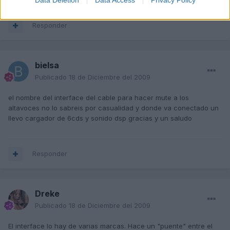
Data Deletion
Data Access
Privacy Policy
Responder
bielsa
Publicado
18 de Diciembre del 2009
el nombre del interface del cable para hacer mute a los
altavoces no lo sabreis por casualidad y donde va conectado un
llevo cargador de 6cds y sonido dsp gracias y un saludo
Responder
Dreke
Publicado
18 de Diciembre del 2009
El interface lo hay de varias marcas. Hace un "puente" entre el