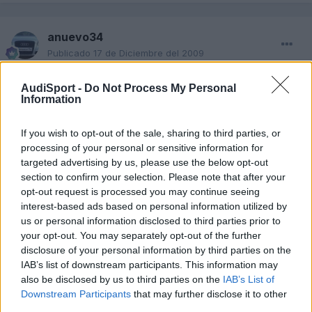
anuevo34
Publicado
17 de Diciembre del 2009
Bielsa, yo tb te lo confirmo. En mi coche llevo el Parrot 3100 (el
AudiSport -
Do Not Process My Personal
que lleva pantalla) y hace la función mute cuando entra una
Information
llamada.
Tengo MMI plus con DSP al igual que tú.
If you wish to opt-out of the sale, sharing to third parties, or
Cuando compré el coche ya venía puesto, con lo cual no sé
processing of your personal or sensitive information for
como se instalará, pero seguro que en cualquier taller que se
targeted advertising by us, please use the below opt-out
dediquen a estos menesteres no tendrás ningun problema.
section to confirm your selection. Please note that after your
Un saludo
opt-out request is processed you may continue seeing
interest-based ads based on personal information utilized by
us or personal information disclosed to third parties prior to
Responder
your opt-out. You may separately opt-out of the further
disclosure of your personal information by third parties on the
IAB’s list of downstream participants. This information may
also be disclosed by us to third parties on the
IAB’s List of
bielsa
Downstream Participants
that may further disclose it to other
Publicado
17 de Diciembre del 2009
third parties.