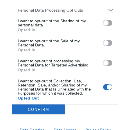
gracias lo voy a preguntar haber que me dicen un saludo chao
Personal Data Processing Opt Outs
I want to opt-out of the Sharing of my
personal data.
Responder
Opted In
I want to opt-out of the Sale of my
Personal Data.
Dreke
Opted In
Publicado
18 de Diciembre del 2009
I want to opt-out of processing my
Personal Data for Targeted Advertising.
Yo llevo el Parrot CK-3100, un interface para conectarlo a los
Opted In
altavoces y hacer el mute, y otro interface para manejarlo con
los mandos del volante.
I want to opt-out of Collection, Use,
Retention, Sale, and/or Sharing of my
Personal Data that Is Unrelated with the
Busca en tu zona un buen especialista en car audio que te lo
Purposes for which it was collected.
monte, pero busca bien, que algunos no se quieren molestar en
Opted Out
buscar soluciones para coches con cierta "complicación".
CONFIRM
Por otro lado, y si no tienes nada montado, yo te recomiendo que
montes un Parrot MKI-9100, que es mucho mejor. Cuando yo
monté el 3100 aún no existía el MKI.