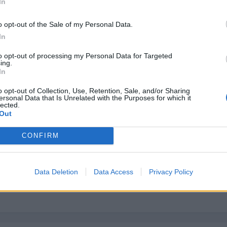
In
o opt-out of the Sale of my Personal Data.
In
2009
to opt-out of processing my Personal Data for Targeted
ing.
In
esilución, pero si es cierto lo que dicen puedes quedarte un poco 
o opt-out of Collection, Use, Retention, Sale, and/or Sharing
ersonal Data that Is Unrelated with the Purposes for which it
lected.
dan cagarla de esa forma?? hay algún caso mas?? me acabas de acoj
Out
CONFIRM
Data Deletion
Data Access
Privacy Policy