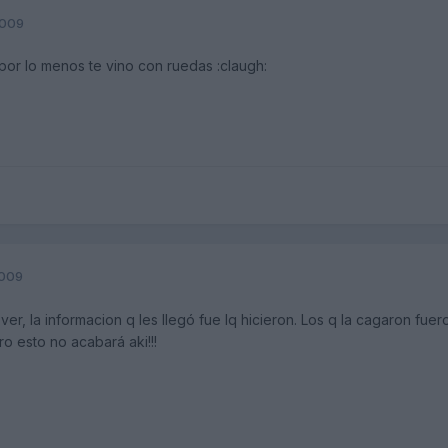
2009
 por lo menos te vino con ruedas :claugh:
2009
ver, la informacion q les llegó fue lq hicieron. Los q la cagaron fue
ro esto no acabará aki!!!