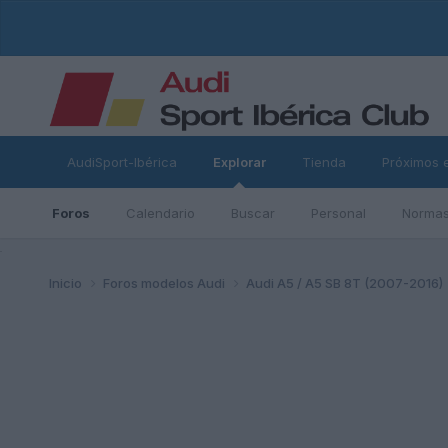
AudiSport-Ibérica
Explorar
Tienda
Próximos 
Foros
Calendario
Buscar
Personal
Normas
ad
Inicio
Foros modelos Audi
Audi A5 / A5 SB 8T (2007-2016)