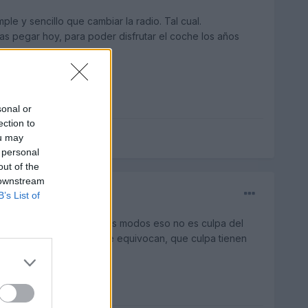
ple y sencillo que cambiar la radio. Tal cual.
as pegar hoy, para poder disfrutar el coche los años
sonal or
ection to
ou may
 personal
out of the
 downstream
B’s List of
odo solucionado, de todos modos eso no es culpa del
pedido bien y en fabrica se equivocan, que culpa tienen