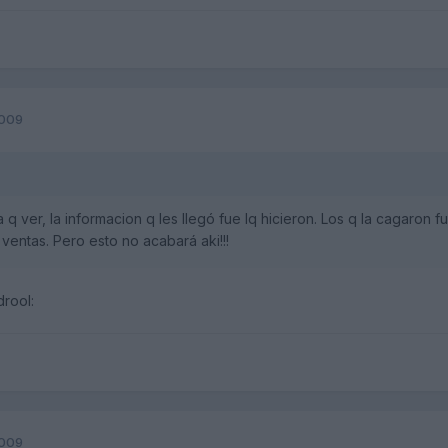
2009
 q ver, la informacion q les llegó fue lq hicieron. Los q la cagaron 
 ventas. Pero esto no acabará aki!!!
drool:
2009