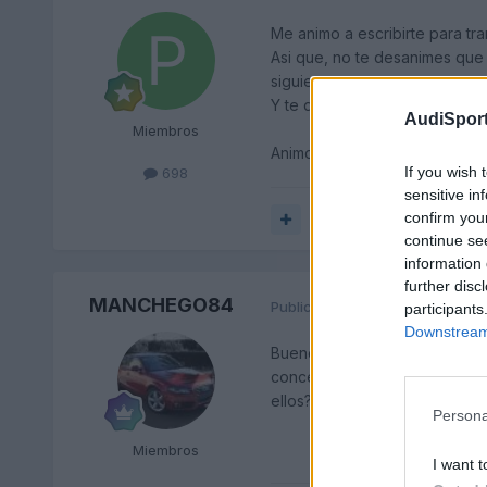
Me animo a escribirte para tra
Asi que, no te desanimes que 
siguientes.
Y te digo lo del volante porq
AudiSport
Miembros
Animos, y reclama al conce que
If you wish 
698
sensitive in
confirm you
Responder
continue se
information 
further disc
MANCHEGO84
Publicado
14 de Diciembre del 
participants
Downstream 
Bueno no te vengas abajo, tu
concesionario, no veo justo qu
ellos?
Persona
Miembros
I want t