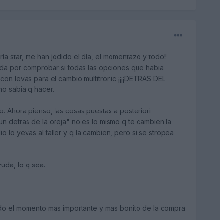
a star, me han jodido el dia, el momentazo y todo!!
e da por comprobar si todas las opciones que habia
con levas para el cambio multitronic ¡¡¡¡DETRAS DEL
no sabia q hacer.
o. Ahora pienso, las cosas puestas a posteriori
un detras de la oreja" no es lo mismo q te cambien la
 lo yevas al taller y q la cambien, pero si se stropea
uda, lo q sea.
dido el momento mas importante y mas bonito de la compra