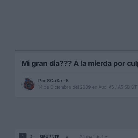
Mi gran dia??? A la mierda por cu
Por
SCuXa - 5
14 de Diciembre del 2009
en
Audi A5 / A5 SB 8T
1
2
SIGUIENTE
Página 1 de 2