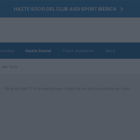
HAZTE SOCIO DEL CLUB AUDI SPORT IBERICA
eventos
Hazte Socio!
Clubs AudiSport
More
 del foro
Mi gran dia??? A la mierda por culpa de los de Euromotor en León