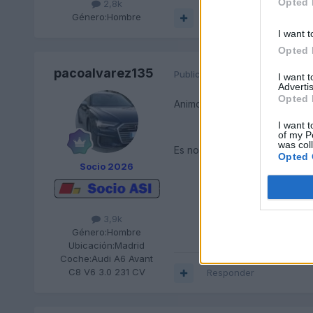
Opted 
2,8k
Género:
Hombre
Responder
I want t
Opted 
pacoalvarez135
Publicado
14 de Diciembre del 
I want 
Advertis
Opted 
Animo! Me puedo imaginar tu d
I want t
of my P
was col
Es normal que en fabrica pue
Opted 
Socio 2026
3,9k
Género:
Hombre
Ubicación:
Madrid
Coche:
Audi A6 Avant
C8 V6 3.0 231 CV
Responder