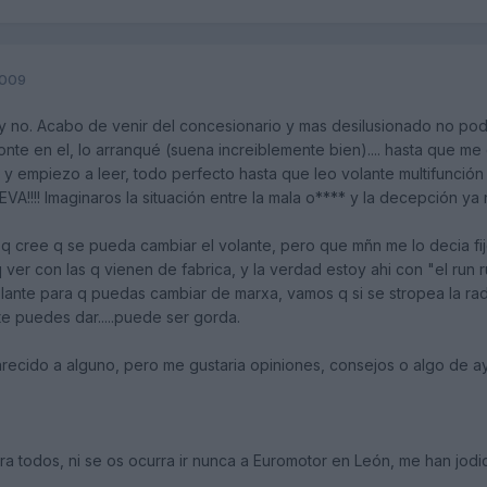
2009
 no. Acabo de venir del concesionario y mas desilusionado no podri
onte en el, lo arranqué (suena increiblemente bien).... hasta que m
 y empiezo a leer, todo perfecto hasta que leo volante multifunción 
!! Imaginaros la situación entre la mala o**** y la decepción ya 
 q cree q se pueda cambiar el volante, pero que mñn me lo decia fij
er con las q vienen de fabrica, y la verdad estoy ahi con "el run r
lante para q puedas cambiar de marxa, vamos q si se stropea la radio
te puedes dar.....puede ser gorda.
recido a alguno, pero me gustaria opiniones, consejos o algo de ay
ra todos, ni se os ocurra ir nunca a Euromotor en León, me han jo