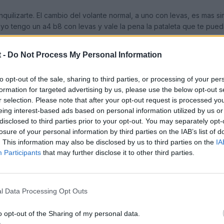
nquilizarte. El cambio del volante normal, a uno con levas, es mas sim
yo tengo un a4 b8 con levas y vale la pena la pataleta que te pued
ue yo le puse el tempomat al mio, y es mas simple que un boton.
 -
Do Not Process My Personal Information
 la primera revision de los 30000 te la hagan gratis!!
to opt-out of the sale, sharing to third parties, or processing of your per
formation for targeted advertising by us, please use the below opt-out s
r selection. Please note that after your opt-out request is processed y
eing interest-based ads based on personal information utilized by us or
disclosed to third parties prior to your opt-out. You may separately opt-
losure of your personal information by third parties on the IAB’s list of
2009
. This information may also be disclosed by us to third parties on the
IA
Participants
that may further disclose it to other third parties.
 maquina ya esta aqui, y si eso te lo pueden poner despues pues t
e le eches asi la culpa a ellos ylos crucifiques, si ellos pasan en 
l Data Processing Opt Outs
o opt-out of the Sharing of my personal data.