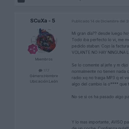
SCuXa - 5
Publicado
14 de Diciembre del 
Mi gran día?? desde luego hoy
Todo iba perfecto lo vi, me m
pedido staban. Cojo la factura
VOLANTE NO HAY NINGUNA LEVA!!
Miembros
Se lo comente al jefe y m dijo
177
normalmente no tienen nada q v
Género:
Hombre
radio xq no traiga MP3 q el vo
Ubicación:
León
algo del cambio la o**** que 
No se si os ha pasado algo pa
Y lo mas importante, AVISO pa
de un coche. Confianza nula!!!