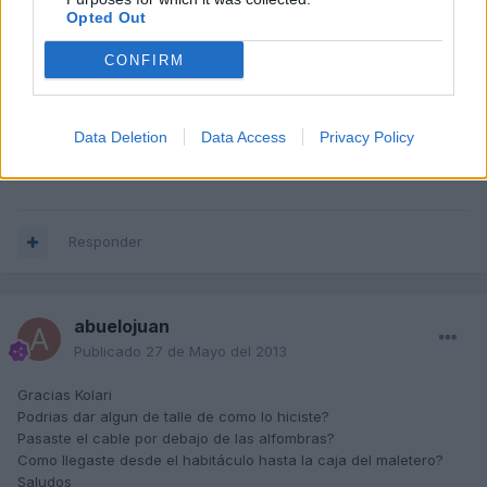
sean bajo llave (portafusibles de color marrón en lugar de negro)
Opted Out
así que en su día pasé una manguera de sección "generosa"
desde los fusibles de la guantera hasta el maletero y amplie una
CONFIRM
línea completa de fusibles bajo llave comprando el soporte en
recambios del concesionario ya que me quedaba hueco libre.
Data Deletion
Data Access
Privacy Policy
Así aproveche para alimentar las pantallas de los reposacabezas
y demás bricos sucesivos...
Responder
abuelojuan
Publicado
27 de Mayo del 2013
Gracias Kolari
Podrias dar algun de talle de como lo hiciste?
Pasaste el cable por debajo de las alfombras?
Como llegaste desde el habitáculo hasta la caja del maletero?
Saludos