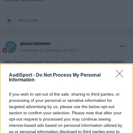
Responder
plusvolumen
Publicado
25 de Mayo del 2013
http://www.audisport-iberica.com/foro/index.php?/topic/193950-
conexion-de-12-v-en-el-maletero/page__hl__brico
AudiSport -
Do Not Process My Personal
Information
aqui esta, tenemos que mirar un poquito mas por el foro heeeee
saludos
If you wish to opt-out of the sale, sharing to third parties, or
processing of your personal or sensitive information for
targeted advertising by us, please use the below opt-out
Responder
section to confirm your selection. Please note that after your
opt-out request is processed you may continue seeing
interest-based ads based on personal information utilized by
us or personal information disclosed to third parties prior to