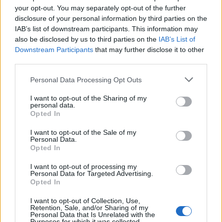
abuelojuan
your opt-out. You may separately opt-out of the further
Publicado
27 de Mayo del 2013
disclosure of your personal information by third parties on the
IAB’s list of downstream participants. This information may
Hola Plusvolumen
also be disclosed by us to third parties on the
IAB’s List of
Si que miramos por el foro, ese brico ya esta hecho, pero lo que
Downstream Participants
that may further disclose it to other
no pone en el mismo (y aparentemente no tiene respuesta hasta
third parties.
ahora) es una toma BAJO LLAVE que corte la corriente al sacar la
llave del contacto
Personal Data Processing Opt Outs
El asunto es quitar la alimentacion de un chisme
permenentemente conectado (no como la nevera) cuando no
I want to opt-out of the Sharing of my
estamos en el coche
personal data.
Opted In
Gracias de todos modos por tu ayuda
I want to opt-out of the Sale of my
Personal Data.
Opted In
Responder
I want to opt-out of processing my
Personal Data for Targeted Advertising.
Opted In
Kolari
Publicado
27 de Mayo del 2013
I want to opt-out of Collection, Use,
Retention, Sale, and/or Sharing of my
Personal Data that Is Unrelated with the
Pues en mi modelo (2.0 tdi) no hay fusibles en el maletero que
Purposes for which it was collected.