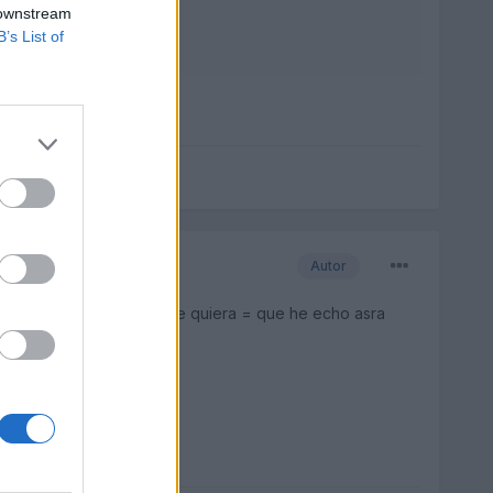
 downstream
B’s List of
saludos
Autor
ir a un medico forense que quiera = que he echo asra