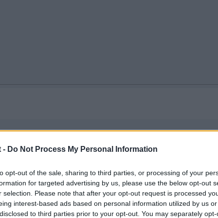
 -
Do Not Process My Personal Information
tube un accidente en el coche de un amigo yo iva de copiloto y an
ndome 2540€
Que os podeis imaginar donde se van a que
to opt-out of the sale, sharing to third parties, or processing of your per
formation for targeted advertising by us, please use the below opt-out s
 una cosa que me han comentado es lo de los puntos de invalidez
r selection. Please note that after your opt-out request is processed y
ir un puntillo de estos, si hay unas tablas o algo , lo que paso es q
eing interest-based ads based on personal information utilized by us or
a tipica rectificaccion de columna y oy por oy no puedo girar el c
disclosed to third parties prior to your opt-out. You may separately opt-