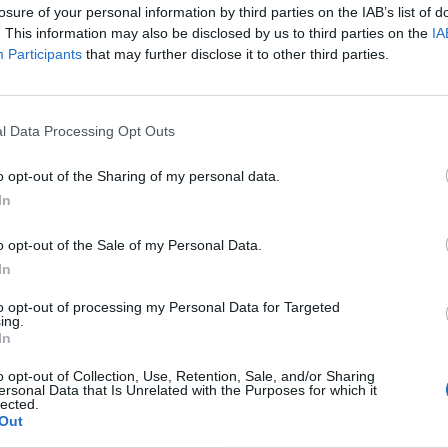
losure of your personal information by third parties on the IAB’s list of
. This information may also be disclosed by us to third parties on the
IA
Participants
that may further disclose it to other third parties.
orense si no me equivoco haciendo una evaluacion de las secuelas, 
l Data Processing Opt Outs
o opt-out of the Sharing of my personal data.
In
o opt-out of the Sale of my Personal Data.
In
a,se lo tengo que decir al del seguro y que lo mande el, ho puedo 
s.
to opt-out of processing my Personal Data for Targeted
ing.
In
o opt-out of Collection, Use, Retention, Sale, and/or Sharing
ersonal Data that Is Unrelated with the Purposes for which it
lected.
Out