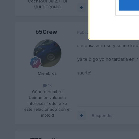
Coche:
A4 B8 2.7TDI
MULTITRONIC
Responder
b5Crew
Publicado
26 de Mayo del 2010
me pasa ami eso y se me keda 
ya te digo yo no tardaria en ir
suerte!
Miembros
1k
Género:
Hombre
Ubicación:
valencia
Intereses:
Todo lo ke
este relacionado con el
motoR!
Responder