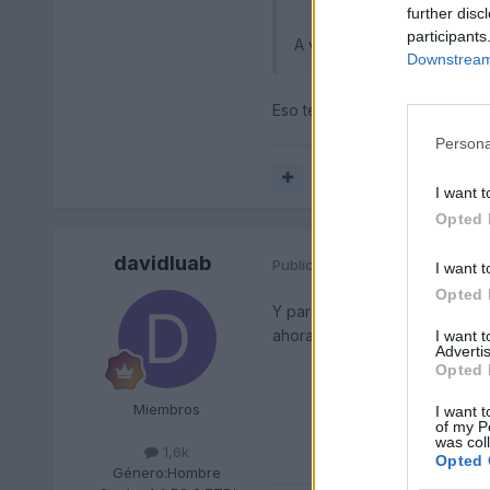
further disc
participants
A ver que decis SALUDOS
Downstream 
Eso te los tiene que dar el f
Persona
Responder
I want t
Opted 
davidluab
Publicado
26 de Mayo del 2010
I want t
Opted 
Y para solicitarlo eso como v
ahora y luego paso las factura
I want 
Advertis
Opted 
Miembros
I want t
of my P
was col
1,6k
Opted 
Género:
Hombre