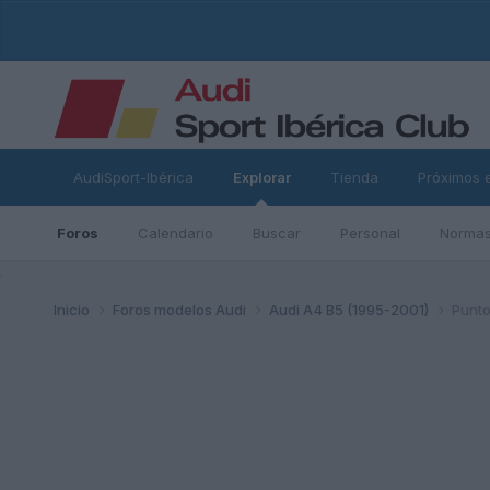
AudiSport-Ibérica
Explorar
Tienda
Próximos 
Foros
Calendario
Buscar
Personal
Normas
ad
Inicio
Foros modelos Audi
Audi A4 B5 (1995-2001)
Punto