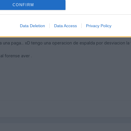
CONFIRM
Data Deletion
Data Access
Privacy Policy
una paga... xD tengo una operacion de espalda por desviacion la t
 al forense aver .