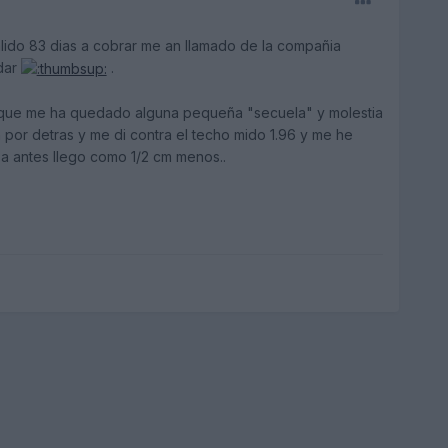
lido 83 dias a cobrar me an llamado de la compañia
dar
.
a que me ha quedado alguna pequeña "secuela" y molestia
n por detras y me di contra el techo mido 1.96 y me he
ba antes llego como 1/2 cm menos..