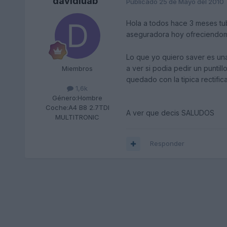
davidluab
Publicado
25 de Mayo del 2010
Hola a todos hace 3 meses tub
aseguradora hoy ofreciend
Lo que yo quiero saver es un
a ver si podia pedir un puntil
Miembros
quedado con la tipica rectifi
1,6k
Género:
Hombre
Coche:
A4 B8 2.7TDI
A ver que decis SALUDOS
MULTITRONIC
Responder