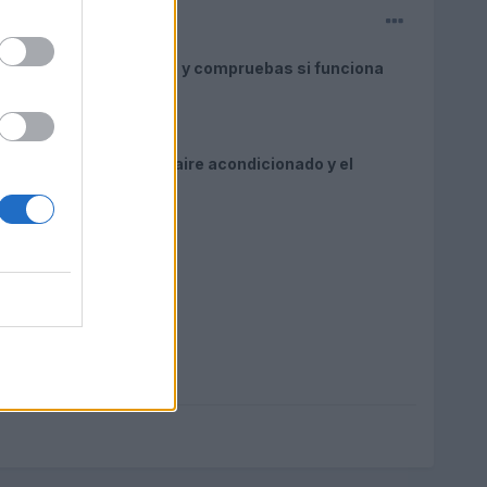
spondiente, no es caro y compruebas si funciona
lgo.
n de los dos relés del aire acondicionado y el