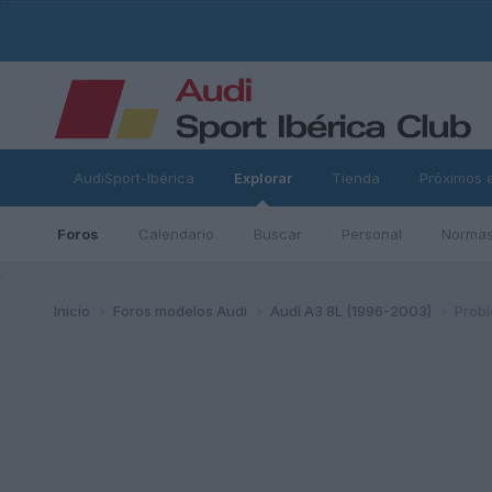
AudiSport-Ibérica
Explorar
Tienda
Próximos 
Foros
Calendario
Buscar
Personal
Normas
ad
Inicio
Foros modelos Audi
Audi A3 8L (1996-2003)
Probl