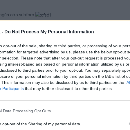
ingún otro subforo
scador......
 -
Do Not Process My Personal Information
ante común en los A3, especialmente en los restyling, pero calro, 
to opt-out of the sale, sharing to third parties, or processing of your per
formation for targeted advertising by us, please use the below opt-out s
é, concretamente uno que se encuentra justo detrás del botón de lo
r selection. Please note that after your opt-out request is processed y
eing interest-based ads based on personal information utilized by us or
ionado.
disclosed to third parties prior to your opt-out. You may separately opt-
losure of your personal information by third parties on the IAB’s list of
. This information may also be disclosed by us to third parties on the
IA
Participants
that may further disclose it to other third parties.
l Data Processing Opt Outs
o opt-out of the Sharing of my personal data.