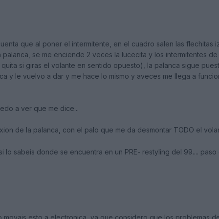
enta que al poner el intermitente, en el cuadro salen las flechita
a palanca, se me enciende 2 veces la lucecita y los intermitentes d
quita si giras el volante en sentido opuesto), la palanca sigue puesta
anca y le vuelvo a dar y me hace lo mismo y aveces me llega a funcio
edo a ver que me dice...
ion de la palanca, con el palo que me da desmontar TODO el volan
 si lo sabeis donde se encuentra en un PRE- restyling del 99.... pas
 movais esto a electronica, ya que considero que los problemas 