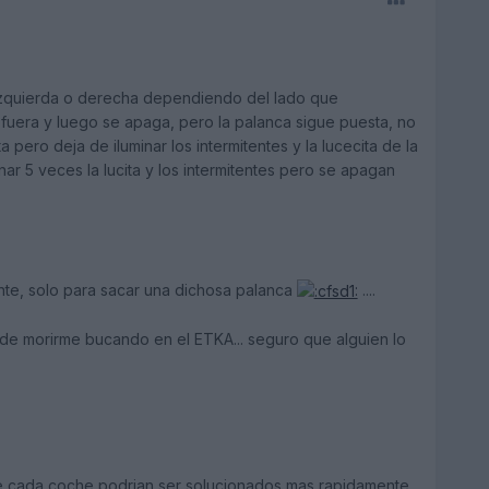
s izquierda o derecha dependiendo del lado que
e fuera y luego se apaga, pero la palanca sigue puesta, no
 pero deja de iluminar los intermitentes y la lucecita de la
nar 5 veces la lucita y los intermitentes pero se apagan
te, solo para sacar una dichosa palanca
....
o de morirme bucando en el ETKA... seguro que alguien lo
de cada coche podrian ser solucionados mas rapidamente