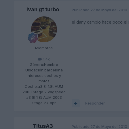
ivan gt turbo
Publicado
27 de Mayo del 2010
el dany cambio hace poco el r
Miembros
1,4k
Género:
Hombre
Ubicación:
barcelona
Intereses:
coches y
motos
Coche:
a3 8l 1.8t AUM
2000 Stage 2 vagspeed
a3 8l 1.8t AUM 2003
Stage 2+ apr
Responder
TitusA3
Publicado
27 de Mayo del 2010