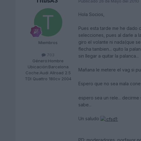
TitusA3
Publicado
26 de Mayo del 2010
Hola Socios,
Pues esta tarde me he dado cu
selecciones, pues al darle a l
giro el volante ni nada(que se 
Miembros
flecha tambien... quito la pal
703
sin llegar a quitar la palanca...
Género:
Hombre
Ubicación:
Barcelona
Mañana le metere el vag si pu
Coche:
Audi Allroad 2.5
TDI Quattro 180cv 2004
Espero que no sea mala conex
espero sea un rele... decirme
sabe...
Un saludo
PD: moderadores, porfavor no