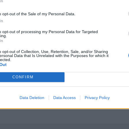
In
o opt-out of the Sale of my Personal Data.
e han comentado de que sea cuestión de cambiar el relé corre
In
to opt-out of processing my Personal Data for Targeted
ing.
mi estas cosas porque como empiecen a salir de golpe me da a
In
 cinco meses y ni un solo atisbo de cosas similares a excepció
egundo gracias a los tutoriales de la web.
o opt-out of Collection, Use, Retention, Sale, and/or Sharing
ersonal Data that Is Unrelated with the Purposes for which it
lected.
Out
CONFIRM
Data Deletion
Data Access
Privacy Policy