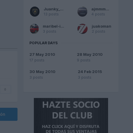
Juanky_RG
ajmmmmm
13 posts
4 posts
maribel-ibiza
juakoman
3 posts
2 posts
POPULAR DAYS
27 May 2010
28 May 2010
17 posts
9 posts
30 May 2010
24 Feb 2015
3 posts
3 posts
0
ión