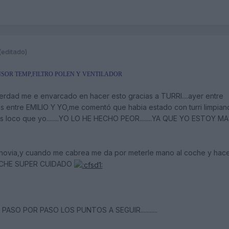
(editado)
NSOR TEMP,FILTRO POLEN Y VENTILADOR
 verdad me e envarcado en hacer esto gracias a TURRI....ayer entre
 entre EMILIO Y YO,me comentó que habia estado con turri limpian
mas loco que yo........YO LO HE HECHO PEOR........YA QUE YO ESTOY M
novia,y cuando me cabrea me da por meterle mano al coche y hace
 EL COCHE SUPER CUIDADO
ASO POR PASO LOS PUNTOS A SEGUIR...........