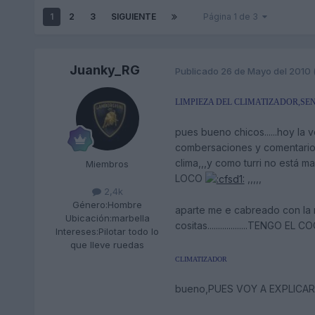
1
2
3
SIGUIENTE
Página 1 de 3
Juanky_RG
Publicado
26 de Mayo del 2010
LIMPIEZA DEL CLIMATIZADOR,SE
pues bueno chicos......hoy la
combersaciones y comentarios
clima,,,y como turri no está 
Miembros
LOCO
,,,,,
2,4k
Género:
Hombre
aparte me e cabreado con la 
Ubicación:
marbella
cositas...................TENGO
Intereses:
Pilotar todo lo
que lleve ruedas
CLIMATIZADOR
bueno,PUES VOY A EXPLICAR P