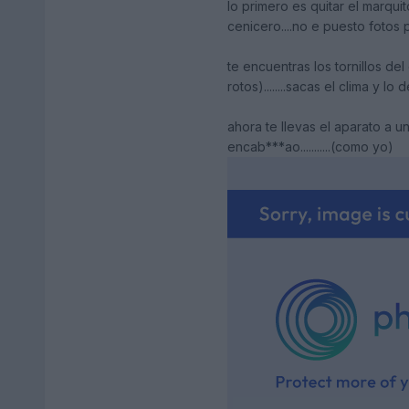
lo primero es quitar el marquit
cenicero....no e puesto fotos p
te encuentras los tornillos del
rotos)........sacas el clima y l
ahora te llevas el aparato a u
encab***ao...........(como yo)