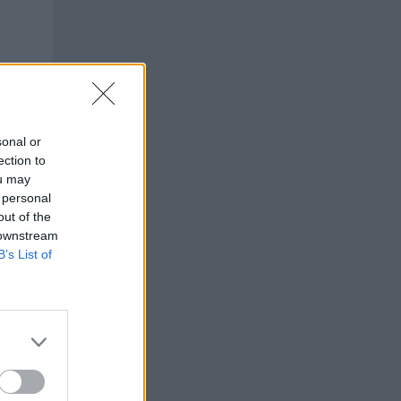
sonal or
ection to
ou may
 personal
out of the
 downstream
B’s List of
ONDRÁ