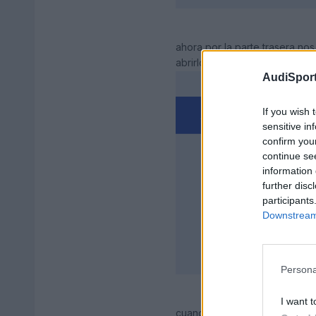
ahora por la parte trasera nos
abrirlo...............DESATORN
AudiSport
If you wish 
sensitive in
confirm you
continue se
information 
further disc
participants
Downstream 
Persona
I want t
cuando le quitas todos los tor