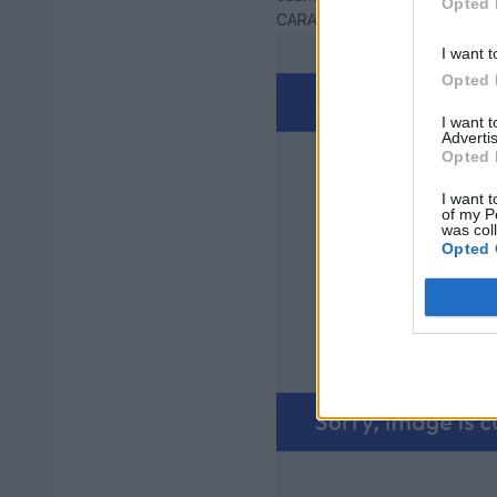
Opted 
CARA DE JUANKY
I want t
Opted 
I want 
Advertis
Opted 
I want t
of my P
was col
Opted 