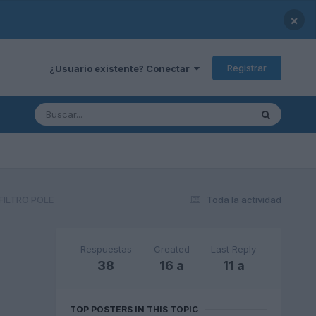
×
Registrar
¿Usuario existente? Conectar
FILTRO POLE
Toda la actividad
Respuestas
Created
Last Reply
38
16 a
11 a
TOP POSTERS IN THIS TOPIC