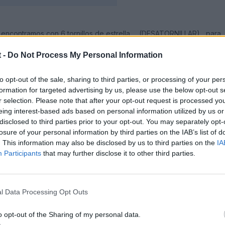
 encontramos con 6 tornillos de estrella......(DESATORNILLAR)....para
ILLA,QUE NO TIENES NI IDEA DE LA m**** QUE HAY DENTRO....
 -
Do Not Process My Personal Information
to opt-out of the sale, sharing to third parties, or processing of your per
formation for targeted advertising by us, please use the below opt-out s
r selection. Please note that after your opt-out request is processed y
eing interest-based ads based on personal information utilized by us or
disclosed to third parties prior to your opt-out. You may separately opt-
losure of your personal information by third parties on the IAB’s list of
. This information may also be disclosed by us to third parties on the
IA
Participants
that may further disclose it to other third parties.
l Data Processing Opt Outs
o opt-out of the Sharing of my personal data.
nillos la pieza se separa sola y te encuentras con esto......SE TE P