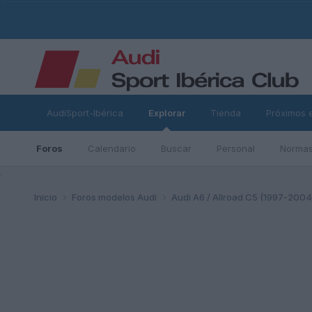
AudiSport-Ibérica
Explorar
Tienda
Próximos 
Foros
Calendario
Buscar
Personal
Normas
ad
Inicio
Foros modelos Audi
Audi A6 / Allroad C5 (1997-200