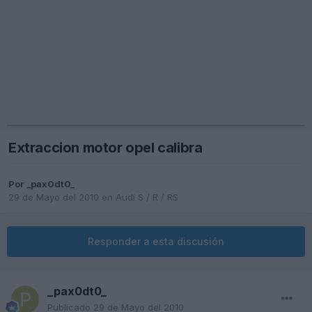
Extraccion motor opel calibra
Por
_pax0dt0_
29 de Mayo del 2010
en
Audi S / R / RS
Responder a esta discusión
_pax0dt0_
Publicado
29 de Mayo del 2010