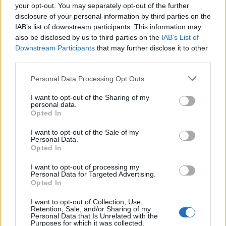
your opt-out. You may separately opt-out of the further
disclosure of your personal information by third parties on the
Nes37
IAB’s list of downstream participants. This information may
Publicado
29 de Mayo del 2010
also be disclosed by us to third parties on the
IAB’s List of
Downstream Participants
that may further disclose it to other
third parties.
TTGasolina dijo:
Personal Data Processing Opt Outs
Se te a quedado corto el R8 y le vas a meter el motor del
calibra????
I want to opt-out of the Sharing of my
personal data.
Opted In
I want to opt-out of the Sale of my
Personal Data.
Esto mismo he pensado yo mientras veía el vídeo
... pero
Opted In
incluso peor sería meterle el motor del R8 al calibra
I want to opt-out of processing my
Personal Data for Targeted Advertising.
De todas formas
_pax0dt0_
mucho de ponernos los dientes
Opted In
largos,... pero de fotos (o vídeo) del R8 por ahora nada de nada,
eh?
I want to opt-out of Collection, Use,
Retention, Sale, and/or Sharing of my
Personal Data that Is Unrelated with the
Un saludo compi
Purposes for which it was collected.