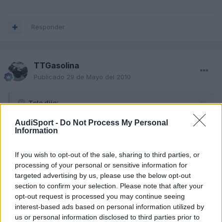
Responder
TTGasolina
Publicado
29 de Mayo del 2010
Tolo dijo:
AudiSport -
Do Not Process My Personal
Esto es
ejpañÄ!!!
si señor. 3 mirando y uno currando (sin
Information
protección claro)
If you wish to opt-out of the sale, sharing to third parties, or
El unico que lleva proteccion es el blankito con franjas
processing of your personal or sensitive information for
negras............
targeted advertising by us, please use the below opt-out
section to confirm your selection. Please note that after your
opt-out request is processed you may continue seeing
interest-based ads based on personal information utilized by
Responder
us or personal information disclosed to third parties prior to