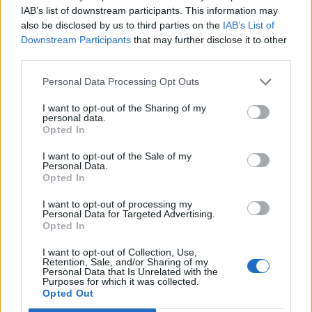
IAB’s list of downstream participants. This information may
also be disclosed by us to third parties on the
IAB’s List of
Downstream Participants
that may further disclose it to other
third parties.
Editado
13 de Enero del 2011
por deymos
Personal Data Processing Opt Outs
I want to opt-out of the Sharing of my
personal data.
Opted In
Responder
I want to opt-out of the Sale of my
Personal Data.
Opted In
Xabby
Publicado
13 de Enero del 2011
I want to opt-out of processing my
Personal Data for Targeted Advertising.
Opted In
Por lo que parece no todos llevamos la misma pegatina. O muy
equivocado estoy o a mi me pone para dos personas (es mi
I want to opt-out of Collection, Use,
caso): 2.3 delante y 2.1 detrás y así lo respeto.
Retention, Sale, and/or Sharing of my
Personal Data that Is Unrelated with the
Purposes for which it was collected.
Otro aspecto que considero esencial es cómo y con qué mirar la
Opted Out
presión. Yo solo me fio de mi inflador homologado y fabricado por
Michelín. Como lo hagais en gasolineras las garantías de poner la