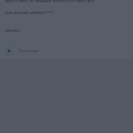
lado,ni tiene un desgaste excesivo,ni nada raro.
Que piensan ustedes????
saludos.
Responder