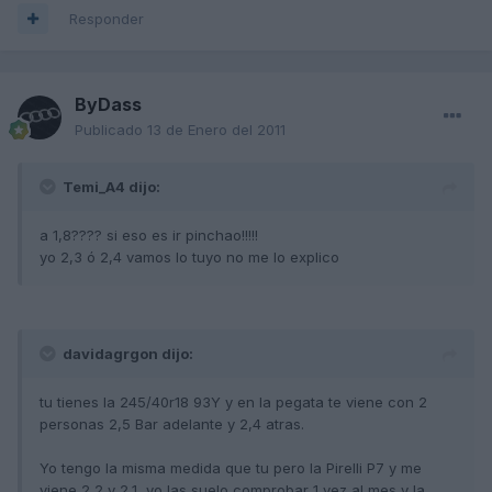
Responder
ByDass
Publicado
13 de Enero del 2011
Temi_A4 dijo:
a 1,8???? si eso es ir pinchao!!!!!
yo 2,3 ó 2,4 vamos lo tuyo no me lo explico
davidagrgon dijo:
tu tienes la 245/40r18 93Y y en la pegata te viene con 2
personas 2,5 Bar adelante y 2,4 atras.
Yo tengo la misma medida que tu pero la Pirelli P7 y me
viene 2,2 y 2,1, yo las suelo comprobar 1 vez al mes y la