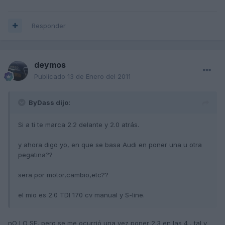
Responder
deymos
Publicado
13 de Enero del 2011
ByDass dijo:
Si a ti te marca 2.2 delante y 2.0 atrás.
y ahora digo yo, en que se basa Audi en poner una u otra
pegatina??
sera por motor,cambio,etc??
el mio es 2.0 TDI 170 cv manual y S-line.
nO LO SE, pero se me ocurrió una vez poner 2.3 en las 4 , tal y