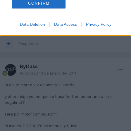
CONFIRM
presión correcta pueden brillar por su ausencia.
Un saludo
Data Deletion
Data Access
Privacy Policy
Responder
ByDass
Publicado
13 de Enero del 2011
Si a ti te marca 2.2 delante y 2.0 atrás.
y ahora digo yo, en que se basa Audi en poner una u otra
pegatina??
sera por motor,cambio,etc??
el mio es 2.0 TDI 170 cv manual y S-line.