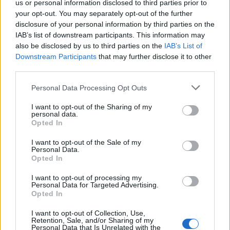
us or personal information disclosed to third parties prior to
Responder
your opt-out. You may separately opt-out of the further
disclosure of your personal information by third parties on the
IAB’s list of downstream participants. This information may
also be disclosed by us to third parties on the
IAB’s List of
Rauldiazz
Downstream Participants
that may further disclose it to other
Publicado
20 de Enero del 2011
third parties.
NeverLander dijo:
Personal Data Processing Opt Outs
I want to opt-out of the Sharing of my
Uploaded with
ImageShack.us
[/img]
personal data.
Opted In
El numero 1 es el cable del acelerador
I want to opt-out of the Sale of my
Personal Data.
el numero 2 es la pieza que abre o cierra la mariposa de
Opted In
admisión mediante el cable del acelerador
I want to opt-out of processing my
saca el tubo grande que he marcado con el numero 3, que
Personal Data for Targeted Advertising.
alguien desde dentro del coche con el motor
Opted In
apagado pise el acelerador o accionalo tu manualmente
estirando el cable ( girando con la mano la pieza numero 2
I want to opt-out of Collection, Use,
Retention, Sale, and/or Sharing of my
)
Personal Data that Is Unrelated with the