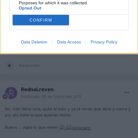
Purposes for which it was collected.
lo que ves que se abre y se cierra cuando le das al
Opted Out
acelerador, eso es la mariposa de admision
CONFIRM
y por ahí tienes que meterle "el potingue"
SALUDOS
Data Deletion
Data Access
Privacy Policy
Entonces que tiene como dos mariposas no? xD
Responder
RednaLreven
Publicado
20 de Enero del 2011
No, solo tiene una, quita el tubo y ya la veras que abre y cierra y
por ahí mete lo que quieras meter.
Bueno ... vigila lo que metes