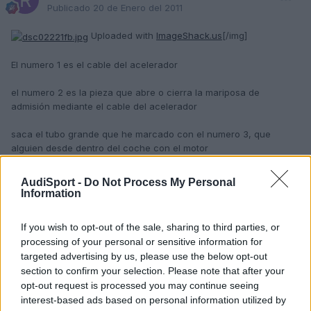
Publicado
20 de Enero del 2011
Uploaded with
ImageShack.us
[/img]
El numero 1 es el cable del acelerador
el numero 2 es la pieza que abre o cierra la mariposa de
admisión mediante el cable del acelerador
saca el tubo grande que he marcado con el numero 3, que
alguien desde dentro del coche con el motor
apagado pise el acelerador o accionalo tu manualmente
estirando el cable ( girando con la mano la pieza numero 2 )
AudiSport -
Do Not Process My Personal
Information
lo que ves que se abre y se cierra cuando le das al acelerador,
eso es la mariposa de admision
If you wish to opt-out of the sale, sharing to third parties, or
y por ahí tienes que meterle "el potingue"
processing of your personal or sensitive information for
targeted advertising by us, please use the below opt-out
SALUDOS
section to confirm your selection. Please note that after your
Editado
20 de Enero del 2011
por NeverLander
opt-out request is processed you may continue seeing
interest-based ads based on personal information utilized by