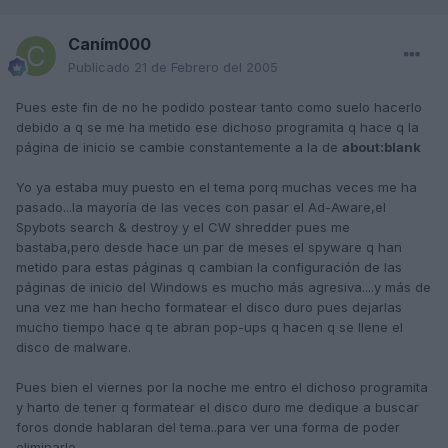
Caním000
Publicado
21 de Febrero del 2005
Pues este fin de no he podido postear tanto como suelo hacerlo
debido a q se me ha metido ese dichoso programita q hace q la
página de inicio se cambie constantemente a la de
about:blank
Yo ya estaba muy puesto en el tema porq muchas veces me ha
pasado...la mayoría de las veces con pasar el Ad-Aware,el
Spybots search & destroy y el CW shredder pues me
bastaba,pero desde hace un par de meses el spyware q han
metido para estas páginas q cambian la configuración de las
páginas de inicio del Windows es mucho más agresiva....y más de
una vez me han hecho formatear el disco duro pues dejarlas
mucho tiempo hace q te abran pop-ups q hacen q se llene el
disco de malware.
Pues bien el viernes por la noche me entro el dichoso programita
y harto de tener q formatear el disco duro me dedique a buscar
foros donde hablaran del tema..para ver una forma de poder
eliminarlo..