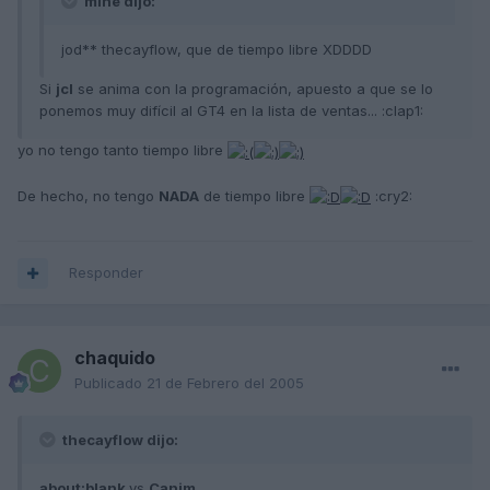
mihe dijo:
jod** thecayflow, que de tiempo libre XDDDD
Si
jcl
se anima con la programación, apuesto a que se lo
ponemos muy difícil al GT4 en la lista de ventas... :clap1:
yo no tengo tanto tiempo libre
De hecho, no tengo
NADA
de tiempo libre
:cry2:
Responder
chaquido
Publicado
21 de Febrero del 2005
thecayflow dijo:
about:blank
vs
Canim