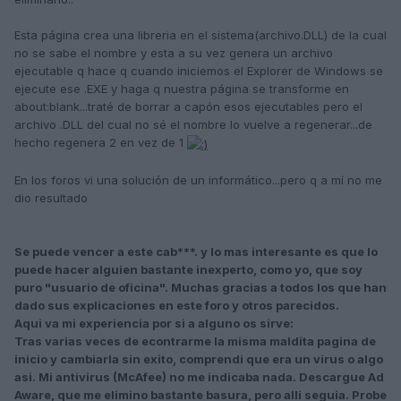
Esta página crea una libreria en el sistema(archivo.DLL) de la cual
no se sabe el nombre y esta a su vez genera un archivo
ejecutable q hace q cuando iniciemos el Explorer de Windows se
ejecute ese .EXE y haga q nuestra página se transforme en
about:blank...traté de borrar a capón esos ejecutables pero el
archivo .DLL del cual no sé el nombre lo vuelve a regenerar...de
hecho regenera 2 en vez de 1
En los foros vi una solución de un informático...pero q a mí no me
dio resultado
Se puede vencer a este cab***. y lo mas interesante es que lo
puede hacer alguien bastante inexperto, como yo, que soy
puro "usuario de oficina". Muchas gracias a todos los que han
dado sus explicaciones en este foro y otros parecidos.
Aqui va mi experiencia por si a alguno os sirve:
Tras varias veces de econtrarme la misma maldita pagina de
inicio y cambiarla sin exito, comprendi que era un virus o algo
asi. Mi antivirus (McAfee) no me indicaba nada. Descargue Ad
Aware, que me elimino bastante basura, pero alli seguia. Probe