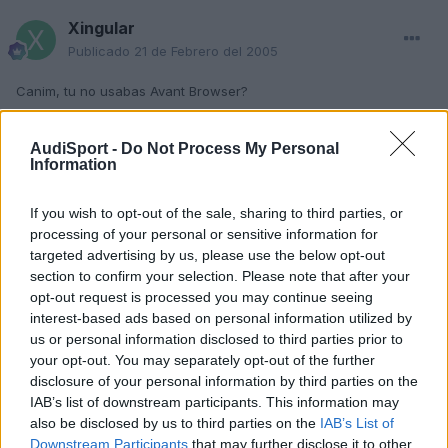
Xingular
Publicado
21 de Febrero del 2005
Canim, tu no usabas Avant Browser?
La verdad, que estar continuamente formateando por culpa del
AudiSport -
Do Not Process My Personal
explorer...
Information
Ganas de meteros en complicaciones
con lo fácil que es
If you wish to opt-out of the sale, sharing to third parties, or
usar Mozilla, Opera o el AVant Browser ese y pasar de
complicaciones.
processing of your personal or sensitive information for
No sé que tendrá el explorer
, parece que no se puede
targeted advertising by us, please use the below opt-out
vivir sin el. Y por 14megas que ocupa el Mozilla (por ejemplo) por
section to confirm your selection. Please note that after your
no instalarlo y navegar como dios manda LA QUE ARMAIS.
opt-out request is processed you may continue seeing
interest-based ads based on personal information utilized by
us or personal information disclosed to third parties prior to
Salu-2
your opt-out. You may separately opt-out of the further
disclosure of your personal information by third parties on the
IAB’s list of downstream participants. This information may
also be disclosed by us to third parties on the
IAB’s List of
Responder
Downstream Participants
that may further disclose it to other