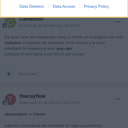
Data Deletion
Data Access
Privacy Policy
Caním000
Publicado
21 de Febrero del 2005
Da igual usar otro explorador porq si entras en la página con este
malware
el explorer de windows se te infecta y al estar
infectado te empieza a abrir
pop-ups
Editado
21 de Febrero del 2005
por Canim
Responder
thecayflow
Publicado
21 de Febrero del 2005
about:blank
vs
Canim
Adjunto instantanea del combate en rigurosa primicia...