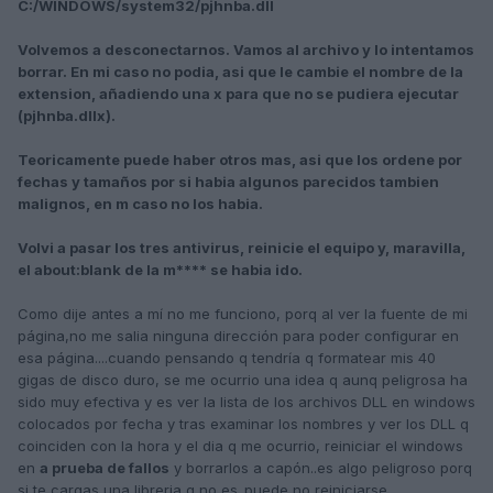
C:/WINDOWS/system32/pjhnba.dll
Volvemos a desconectarnos. Vamos al archivo y lo intentamos
borrar. En mi caso no podia, asi que le cambie el nombre de la
extension, añadiendo una x para que no se pudiera ejecutar
(pjhnba.dllx).
Teoricamente puede haber otros mas, asi que los ordene por
fechas y tamaños por si habia algunos parecidos tambien
malignos, en m caso no los habia.
Volvi a pasar los tres antivirus, reinicie el equipo y, maravilla,
el about:blank de la m**** se habia ido.
Como dije antes a mí no me funciono, porq al ver la fuente de mi
página,no me salia ninguna dirección para poder configurar en
esa página....cuando pensando q tendría q formatear mis 40
gigas de disco duro, se me ocurrio una idea q aunq peligrosa ha
sido muy efectiva y es ver la lista de los archivos DLL en windows
colocados por fecha y tras examinar los nombres y ver los DLL q
coinciden con la hora y el dia q me ocurrio, reiniciar el windows
en
a prueba de fallos
y borrarlos a capón..es algo peligroso porq
si te cargas una libreria q no es..puede no reiniciarse