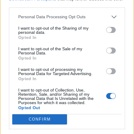
third parties.
Kastor
Personal Data Processing Opt Outs
Publicado
21 de Febrero del 2005
I want to opt-out of the Sharing of my
personal data.
Pues yo siempre tengo la página en blanco como inicio
Opted In
I want to opt-out of the Sale of my
Personal Data.
Responder
Opted In
I want to opt-out of processing my
Personal Data for Targeted Advertising.
juanluisvg
Opted In
Publicado
21 de Febrero del 2005
I want to opt-out of Collection, Use,
Retention, Sale, and/or Sharing of my
Yo tengo el google q es la q mas rapido se carga :drool:
Personal Data that Is Unrelated with the
Purposes for which it was collected.
Opted Out
Lo tendre en cuenta canim por si m pasa :drool:
CONFIRM
Responder